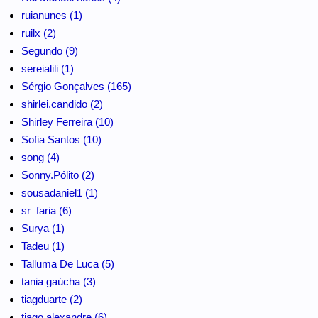
ruianunes (1)
ruilx (2)
Segundo (9)
sereialili (1)
Sérgio Gonçalves (165)
shirlei.candido (2)
Shirley Ferreira (10)
Sofia Santos (10)
song (4)
Sonny.Pólito (2)
sousadaniel1 (1)
sr_faria (6)
Surya (1)
Tadeu (1)
Talluma De Luca (5)
tania gaúcha (3)
tiagduarte (2)
tiago alexandre (6)