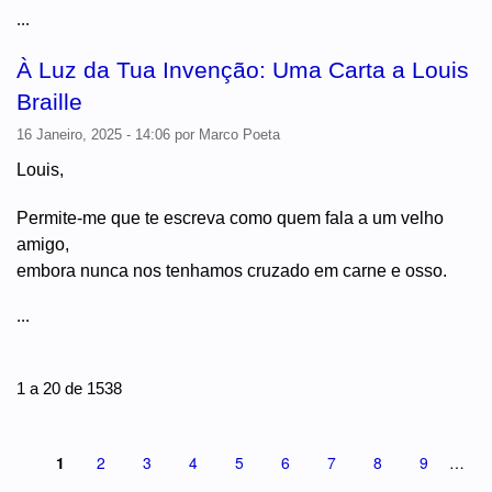
...
À Luz da Tua Invenção: Uma Carta a Louis
Braille
16 Janeiro, 2025 - 14:06
por
Marco Poeta
Louis,
Permite-me que te escreva como quem fala a um velho
amigo,
embora nunca nos tenhamos cruzado em carne e osso.
...
Páginas
1 a 20 de 1538
1
2
3
4
5
6
7
8
9
…