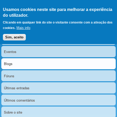
Ir para as secções
(Alt+1)
Ir para o conteúdo
Iniciar sessão
Usamos cookies neste site para melhorar a experiência
LERPARAVER
, ir para a
do utilizador.
página principal
O portal da visão diferente
Clicando em qualquer link do site o visitante consente com a ativação dos
Mais info
cookies.
Sim, aceito
Notícias
Menu principal
Eventos
Blogs
Fóruns
Últimas entradas
Últimos comentários
Sobre o site