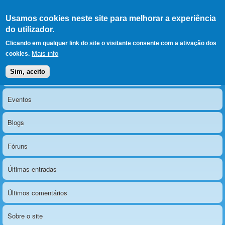
Ir para as secções
(Alt+1)
Ir para o conteúdo
Iniciar sessão
Usamos cookies neste site para melhorar a experiência
LERPARAVER
, ir para a
do utilizador.
página principal
O portal da visão diferente
Clicando em qualquer link do site o visitante consente com a ativação dos
Mais info
cookies.
Sim, aceito
Notícias
Menu principal
Eventos
Blogs
Fóruns
Últimas entradas
Últimos comentários
Sobre o site