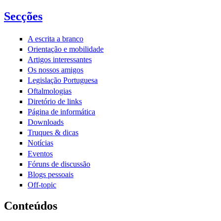
Pesquisar
Secções
no portal
A escrita a branco
Orientação e mobilidade
Artigos interessantes
Os nossos amigos
Legislação Portuguesa
Oftalmologias
Diretório de links
Página de informática
Downloads
Truques & dicas
Notícias
Eventos
Fóruns de discussão
Blogs pessoais
Off-topic
Conteúdos