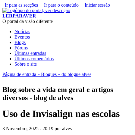
Ir para as secções
(Alt+1)
Ir para o conteúdo
Iniciar sessão
LERPARAVER
, ir para a página principal
O portal da visão diferente
Notícias
Eventos
Menu principal
Blogs
Fóruns
Últimas entradas
Últimos comentários
Sobre o site
Está aqui
Página de entrada »
Blogues »
do blogue alves
Blog sobre a vida em geral e artigos
diversos - blog de alves
Uso de Invisalign nas escolas
3 Novembro, 2025 - 20:19
por
alves