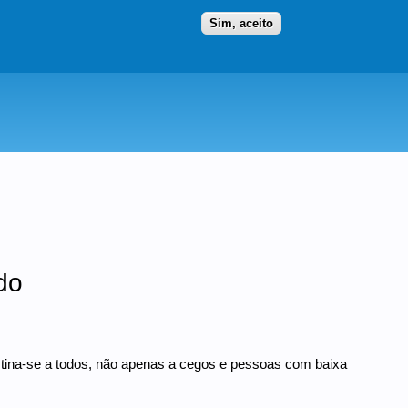
Ir para as secções
(Alt+1)
Ir para o conteúdo
Iniciar sessão
Sim, aceito
do
destina-se a todos, não apenas a cegos e pessoas com baixa