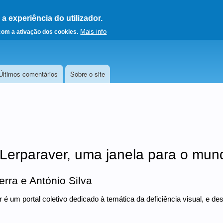
 experiência do utilizador.
a a página principal
Mais info
 com a ativação dos cookies.
Últimos comentários
Sobre o site
 Lerparaver, uma janela para o mun
erra e António Silva
 é um portal coletivo dedicado à temática da deficiência visual, e 