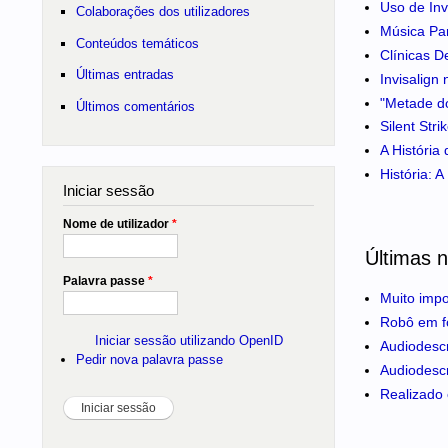
Uso de Inv
Colaborações dos utilizadores
Música Pa
Conteúdos temáticos
Clínicas D
Últimas entradas
Invisalign
"Metade do
Últimos comentários
Silent Str
A História
História: 
Iniciar sessão
Nome de utilizador
*
Últimas n
Palavra passe
*
Muito impo
Robô em fo
Iniciar sessão utilizando OpenID
Audiodescr
Pedir nova palavra passe
Audiodesc
Realizado 