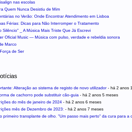
isalign nas escolas
ra Quem Nunca Desistiu de Mim
entárias no Verão: Onde Encontrar Atendimento em Lisboa
 nas Férias: Dicas para Não Interromper o Tratamento
 Silêncio" _ A Música Mais Triste Que Já Escrevi
iker Oficial Music — Música com pulso, verdade e rebeldia sonora
 de Marco
A Força de Ser
otícias
rtante: Alteração ao sistema de registo de novo utilizador
- há
2 anos 
rma de cachorro pode substituir cão-guia
- há
2 anos 5 meses
ições do mês de janeiro de 2024
- há
2 anos 6 meses
rições mês de Dezembro de 2023:
- há
2 anos 7 meses
o primeiro transplante de olho. "Um passo mais perto" da cura para a