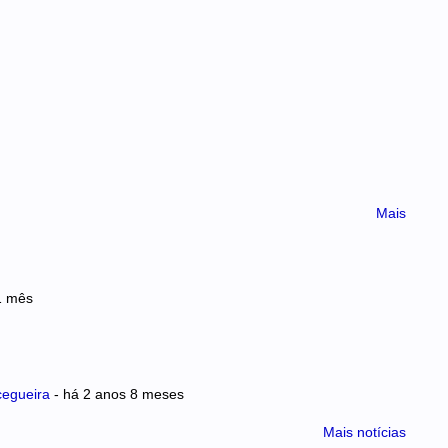
Mais
1 mês
 cegueira
- há
2 anos 8 meses
Mais notícias