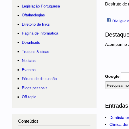
Desfrute de 
Legislação Portuguesa
Oftalmologias
Divulgue o
Diretório de links
Página de informática
Destaqu
Downloads
Acompanhe as
Truques & dicas
Notícias
Eventos
Google
Fóruns de discussão
Blogs pessoais
Off-topic
Entradas
Dentista e
Conteúdos
Clinica de