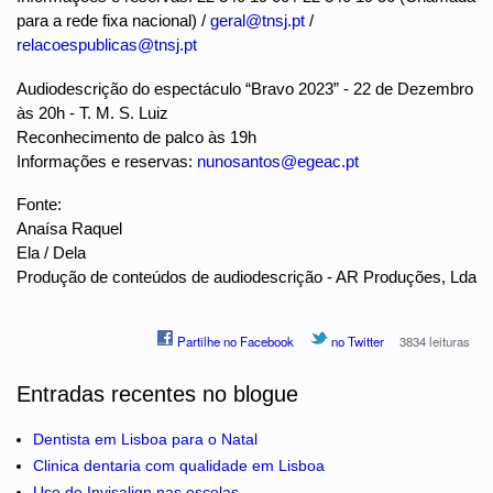
para a rede fixa nacional) /
geral@tnsj.pt
/
relacoespublicas@tnsj.pt
Audiodescrição do espectáculo “Bravo 2023” - 22 de Dezembro
às 20h - T. M. S. Luiz
Reconhecimento de palco às 19h
Informações e reservas:
nunosantos@egeac.pt
Fonte:
Anaísa Raquel
Ela / Dela
Produção de conteúdos de audiodescrição - AR Produções, Lda
Partilhe no Facebook
no Twitter
3834 leituras
Entradas recentes no blogue
Dentista em Lisboa para o Natal
Clinica dentaria com qualidade em Lisboa
Uso de Invisalign nas escolas