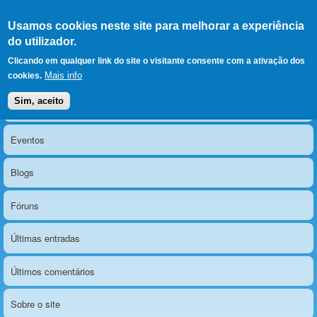
Ir para as secções
(Alt+1)
Ir para o conteúdo
Iniciar sessão
Usamos cookies neste site para melhorar a experiência
LERPARAVER
, ir para a
do utilizador.
página principal
O portal da visão diferente
Clicando em qualquer link do site o visitante consente com a ativação dos
Mais info
cookies.
Sim, aceito
Notícias
Menu principal
Eventos
Blogs
Fóruns
Últimas entradas
Últimos comentários
Sobre o site