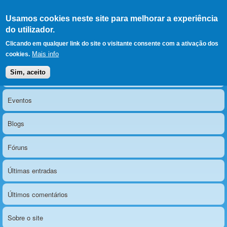
Ir para as secções
(Alt+1)
Ir para o conteúdo
Iniciar sessão
Usamos cookies neste site para melhorar a experiência
LERPARAVER
, ir para a
do utilizador.
página principal
O portal da visão diferente
Clicando em qualquer link do site o visitante consente com a ativação dos
Mais info
cookies.
Sim, aceito
Notícias
Menu principal
Eventos
Blogs
Fóruns
Últimas entradas
Últimos comentários
Sobre o site