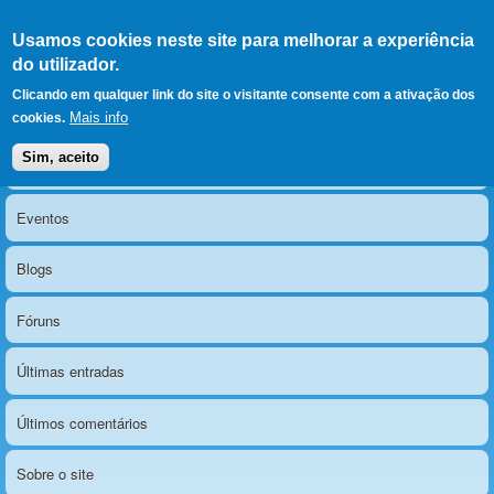
Ir para as secções
(Alt+1)
Ir para o conteúdo
Iniciar sessão
Usamos cookies neste site para melhorar a experiência
LERPARAVER
, ir para a
do utilizador.
página principal
O portal da visão diferente
Clicando em qualquer link do site o visitante consente com a ativação dos
Mais info
cookies.
Sim, aceito
Notícias
Menu principal
Eventos
Blogs
Fóruns
Últimas entradas
Últimos comentários
Sobre o site