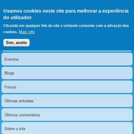
Ir para as secções
(Alt+1)
Ir para o conteúdo
Iniciar sessão
Usamos cookies neste site para melhorar a experiência
LERPARAVER
, ir para a
do utilizador.
página principal
O portal da visão diferente
Clicando em qualquer link do site o visitante consente com a ativação dos
Mais info
cookies.
Sim, aceito
Notícias
Menu principal
Eventos
Blogs
Fóruns
Últimas entradas
Últimos comentários
Sobre o site