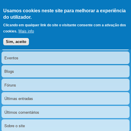
Ir para as secções
(Alt+1)
Ir para o conteúdo
Iniciar sessão
Usamos cookies neste site para melhorar a experiência
LERPARAVER
, ir para a
do utilizador.
página principal
O portal da visão diferente
Clicando em qualquer link do site o visitante consente com a ativação dos
Mais info
cookies.
Sim, aceito
Notícias
Menu principal
Eventos
Blogs
Fóruns
Últimas entradas
Últimos comentários
Sobre o site