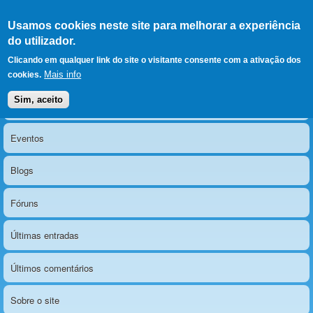
Ir para as secções
(Alt+1)
Ir para o conteúdo
Iniciar sessão
Usamos cookies neste site para melhorar a experiência
LERPARAVER
, ir para a
do utilizador.
página principal
O portal da visão diferente
Clicando em qualquer link do site o visitante consente com a ativação dos
Mais info
cookies.
Sim, aceito
Notícias
Menu principal
Eventos
Blogs
Fóruns
Últimas entradas
Últimos comentários
Sobre o site