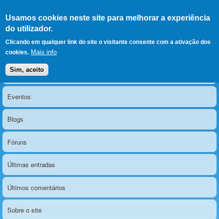
Ir para as secções
(Alt+1)
Ir para o conteúdo
Iniciar sessão
Usamos cookies neste site para melhorar a experiência
LERPARAVER
, ir para a
do utilizador.
página principal
O portal da visão diferente
Clicando em qualquer link do site o visitante consente com a ativação dos
Mais info
cookies.
Sim, aceito
Notícias
Menu principal
Eventos
Blogs
Fóruns
Últimas entradas
Últimos comentários
Sobre o site