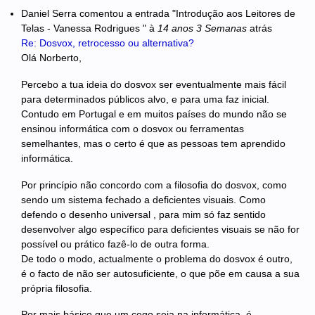
Daniel Serra
comentou a entrada "Introdução aos Leitores de
Telas - Vanessa Rodrigues "
à
14 anos 3 Semanas
atrás
Re: Dosvox, retrocesso ou alternativa?
Olá Norberto,
Percebo a tua ideia do dosvox ser eventualmente mais fácil
para determinados públicos alvo, e para uma faz inicial.
Contudo em Portugal e em muitos países do mundo não se
ensinou informática com o dosvox ou ferramentas
semelhantes, mas o certo é que as pessoas tem aprendido
informática.
Por princípio não concordo com a filosofia do dosvox, como
sendo um sistema fechado a deficientes visuais. Como
defendo o desenho universal , para mim só faz sentido
desenvolver algo específico para deficientes visuais se não for
possível ou prático fazê-lo de outra forma.
De todo o modo, actualmente o problema do dosvox é outro,
é o facto de não ser autosuficiente, o que põe em causa a sua
própria filosofia.
Por mais básico que um cego seja na informática, é