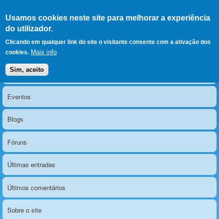
Ir para as secções
(Alt+1)
Ir para o conteúdo
Iniciar sessão
Usamos cookies neste site para melhorar a experiência
LERPARAVER
, ir para a
do utilizador.
página principal
O portal da visão diferente
Clicando em qualquer link do site o visitante consente com a ativação dos
Mais info
cookies.
Sim, aceito
Notícias
Menu principal
Eventos
Blogs
Fóruns
Últimas entradas
Últimos comentários
Sobre o site