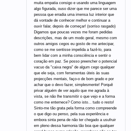
muita empatia consigo e usando uma linguagem
algo figurada, ouso dizer que me parece ser uma
pessoa que erradia uma imensa luz interior que
dá vontade de conhecer melhor e continuar a
ouvir falar, depois de começar! (sorriso rasgado)
Digamos que poucas vezes me foram pedidas
descrições, mas de um modo geral, mesmo com
outros amigos cegos eu gosto de me antecipar,
como se me sentisse impelida a fazê-lo, para
bem lidar com a minha consciência e sentir o
coração em paz. Se posso preencher o potencial
vacuo da "caixa negra" de algum cego qualquer
que ele seja, com ferramentas úteis às suas
projecções mentais, faço-o de bom grado e por
achar que o devo fazer, simplesmente! Porquê
privar alguém de ver aquilo que me agrada à
vista, se não lhe transmitir o que vejo e a forma
como me enternece? Como isto... tudo o resto!
Sinto-me tão grata pela forma como compreende
o que digo ou penso, pela sua experiência e
embora sinta pena de não ter chegado a usufruir
em pleno dessa harmonia tão boa que qualquer