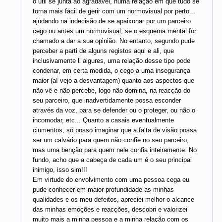
o útil se junta ao agradável, numa relação em que tudo se
torna mais fácil de gerir com um normovisual por perto...
ajudando na indecisão de se apaixonar por um parceiro
cego ou antes um normovisual, se o esquema mental for
chamado a dar a sua opinião. No entanto, segundo pude
perceber a parti de alguns registos aqui e ali, que
inclusivamente li algures, uma relação desse tipo pode
condenar, em certa medida, o cego a uma insegurança
maior (aí vejo a desvantagem) quanto aos aspectos que
não vê e não percebe, logo não domina, na reacção do
seu parceiro, que inadvertidamente possa esconder
através da voz, para se defender ou o proteger, ou não o
incomodar, etc... Quanto a casais eventualmente
ciumentos, só posso imaginar que a falta de visão possa
ser um calvário para quem não confie no seu parceiro,
mas uma benção para quem nele confia inteiramente. No
fundo, acho que a cabeça de cada um é o seu principal
inimigo, isso sim!!!
Em virtude do envolvimento com uma pessoa cega eu
pude conhecer em maior profundidade as minhas
qualidades e os meu defeitos, apreciei melhor o alcance
das minhas emoções e reacções, descobri e valorizei
muito mais a minha pessoa e a minha relação com os