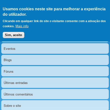
Ir para as secções
(Alt+1)
Ir para o conteúdo
Iniciar sessão
Usamos cookies neste site para melhorar a experiência
LERPARAVER
, ir para a
do utilizador.
página principal
O portal da visão diferente
Clicando em qualquer link do site o visitante consente com a ativação dos
Mais info
cookies.
Sim, aceito
Notícias
Menu principal
Eventos
Blogs
Fóruns
Últimas entradas
Últimos comentários
Sobre o site