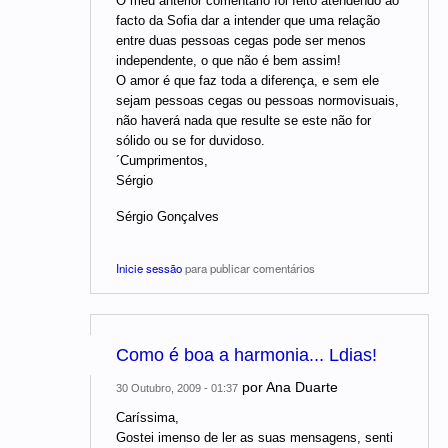
O meu anterior comentário foi feito atendendo ao
facto da Sofia dar a intender que uma relação
entre duas pessoas cegas pode ser menos
independente, o que não é bem assim!
O amor é que faz toda a diferença, e sem ele
sejam pessoas cegas ou pessoas normovisuais,
não haverá nada que resulte se este não for
sólido ou se for duvidoso.
´Cumprimentos,
Sérgio
Sérgio Gonçalves
Inicie sessão
para publicar comentários
Como é boa a harmonia... Ldias!
por
Ana Duarte
30 Outubro, 2009 - 01:37
Caríssima,
Gostei imenso de ler as suas mensagens, senti