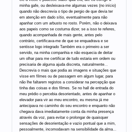
minha gafe, ou desleixava-me algumas vezes (no início)
quando não descrevia o tipo de pergio de que devia ter
em atenção em dado sítio, eventualmente para não
apanhar com um arbusto no rosto. Porém, não o deixava
aos papeis como se costuma dizer, se a isso te referes,
quando acompanhada de mais gente, antes pelo
contrário, certificava-me de que se enquadrava e se
sentisse logo integrado Também era o primeiro a ser
servido, na minha companhia e não esquecia de deitar
um olhar para me certificar de tudo estaria em ordem ou
precisaria de alguma ajuda discreta, naturalmente...
Descrevia o mais que podia as imagens e situações que
visse em filmes ou de passagem em algum lugar, para
não lhe faltarem registos a considerar na percepção que
tinha das coisas e dos filmes. Se no hall de entrada do
meu prédio o percebia desorientado, antes de apanhar o
elevador para vir ao meu encontro, eu mesma já me
antecipava no caminho do seu encontro e enquanto não
chegava dava imediatamente conta da minha presença
através da voz, para evitar o prolongar de quaisquer
sensações de desorientação e vazio pontual que a mim,
pessoalmente, incomodavam na sensibilidade da alma...