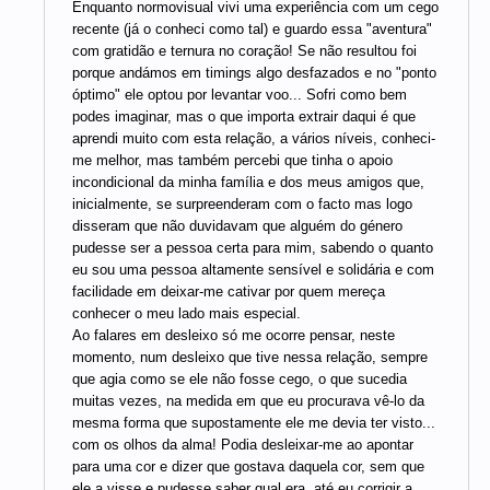
Enquanto normovisual vivi uma experiência com um cego
recente (já o conheci como tal) e guardo essa "aventura"
com gratidão e ternura no coração! Se não resultou foi
porque andámos em timings algo desfazados e no "ponto
óptimo" ele optou por levantar voo... Sofri como bem
podes imaginar, mas o que importa extrair daqui é que
aprendi muito com esta relação, a vários níveis, conheci-
me melhor, mas também percebi que tinha o apoio
incondicional da minha família e dos meus amigos que,
inicialmente, se surpreenderam com o facto mas logo
disseram que não duvidavam que alguém do género
pudesse ser a pessoa certa para mim, sabendo o quanto
eu sou uma pessoa altamente sensível e solidária e com
facilidade em deixar-me cativar por quem mereça
conhecer o meu lado mais especial.
Ao falares em desleixo só me ocorre pensar, neste
momento, num desleixo que tive nessa relação, sempre
que agia como se ele não fosse cego, o que sucedia
muitas vezes, na medida em que eu procurava vê-lo da
mesma forma que supostamente ele me devia ter visto...
com os olhos da alma! Podia desleixar-me ao apontar
para uma cor e dizer que gostava daquela cor, sem que
ele a visse e pudesse saber qual era, até eu corrigir a