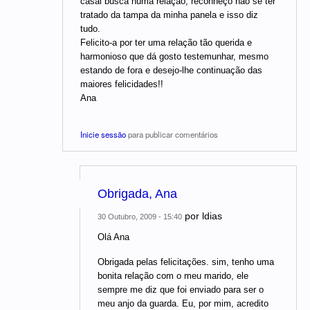
casal busca numa relação, reconheço não se ter
tratado da tampa da minha panela e isso diz
tudo.
Felicito-a por ter uma relação tão querida e
harmonioso que dá gosto testemunhar, mesmo
estando de fora e desejo-lhe continuação das
maiores felicidades!!
Ana
Inicie sessão
para publicar comentários
Obrigada, Ana
por
ldias
30 Outubro, 2009 - 15:40
Olá Ana
Obrigada pelas felicitações. sim, tenho uma
bonita relação com o meu marido, ele
sempre me diz que foi enviado para ser o
meu anjo da guarda. Eu, por mim, acredito