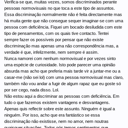
Verifica-se que, muitas vezes, somos discriminados perante
pessoas normovisuais no que toca a este tipo de assuntos.
Essa discriminação normalmente não é feita directamente mas
há muita gente que não consegue sequer imaginar-se com uma
pessoa com deficiência. Fiquei um bocado desiludida com este
tipo de pensamentos, com os quais tive contacto. Tentei
sempre fazer os possíveis por pensar que não existe
discriminação mas apenas uma não correspondência mas, a
verdade é que, infelizmente, nem sempre é assim.
Nunca namorei com nenhum normovisual e por vezes sinto
uma espécie de curiosidade. Isto pode parecer uma opinião
absurda mas acho que preferia mais tarde vir a juntar-me ou a
casar-me (não sei lol) com uma pessoa normovisual mas claro,
também não vou andar a fugir de algum rapaz que eu goste só
por ser cego, nada disso. Lol.
Não estou aqui a discriminar as pessoas com deficiência. Em
tudo o que fazemos existem vantagens e desvantagens.
Apenas quis reflectir sobre este assunto. Ninguém é igual a
ninguém. Por isso, acho que era fantástico se essa
discriminação não existisse, nem no amor, nem noutras
quaisquer situações. Todos nós temos sentimentos que