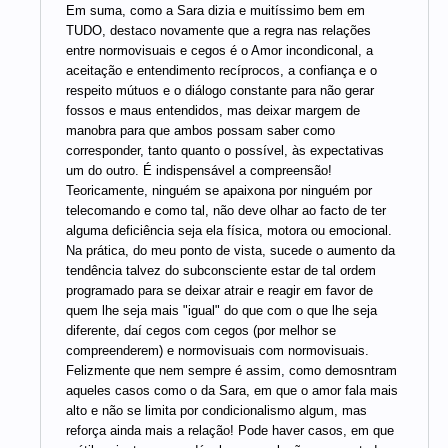
Em suma, como a Sara dizia e muitíssimo bem em
TUDO, destaco novamente que a regra nas relações
entre normovisuais e cegos é o Amor incondiconal, a
aceitação e entendimento recíprocos, a confiança e o
respeito mútuos e o diálogo constante para não gerar
fossos e maus entendidos, mas deixar margem de
manobra para que ambos possam saber como
corresponder, tanto quanto o possível, às expectativas
um do outro. É indispensável a compreensão!
Teoricamente, ninguém se apaixona por ninguém por
telecomando e como tal, não deve olhar ao facto de ter
alguma deficiência seja ela física, motora ou emocional.
Na prática, do meu ponto de vista, sucede o aumento da
tendência talvez do subconsciente estar de tal ordem
programado para se deixar atrair e reagir em favor de
quem lhe seja mais "igual" do que com o que lhe seja
diferente, daí cegos com cegos (por melhor se
compreenderem) e normovisuais com normovisuais.
Felizmente que nem sempre é assim, como demosntram
aqueles casos como o da Sara, em que o amor fala mais
alto e não se limita por condicionalismo algum, mas
reforça ainda mais a relação! Pode haver casos, em que