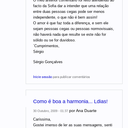
O meu anterior comentário foi feito atendendo ao
facto da Sofia dar a intender que uma relação
entre duas pessoas cegas pode ser menos
independente, o que não é bem assim!
O amor é que faz toda a diferença, e sem ele
sejam pessoas cegas ou pessoas normovisuais,
não haverá nada que resulte se este não for
sólido ou se for duvidoso.
´Cumprimentos,
Sérgio
Sérgio Gonçalves
Inicie sessão
para publicar comentários
Como é boa a harmonia... Ldias!
por
Ana Duarte
30 Outubro, 2009 - 01:37
Caríssima,
Gostei imenso de ler as suas mensagens, senti