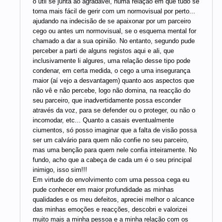
o útil se junta ao agradável, numa relação em que tudo se
torna mais fácil de gerir com um normovisual por perto...
ajudando na indecisão de se apaixonar por um parceiro
cego ou antes um normovisual, se o esquema mental for
chamado a dar a sua opinião. No entanto, segundo pude
perceber a parti de alguns registos aqui e ali, que
inclusivamente li algures, uma relação desse tipo pode
condenar, em certa medida, o cego a uma insegurança
maior (aí vejo a desvantagem) quanto aos aspectos que
não vê e não percebe, logo não domina, na reacção do
seu parceiro, que inadvertidamente possa esconder
através da voz, para se defender ou o proteger, ou não o
incomodar, etc... Quanto a casais eventualmente
ciumentos, só posso imaginar que a falta de visão possa
ser um calvário para quem não confie no seu parceiro,
mas uma benção para quem nele confia inteiramente. No
fundo, acho que a cabeça de cada um é o seu principal
inimigo, isso sim!!!
Em virtude do envolvimento com uma pessoa cega eu
pude conhecer em maior profundidade as minhas
qualidades e os meu defeitos, apreciei melhor o alcance
das minhas emoções e reacções, descobri e valorizei
muito mais a minha pessoa e a minha relação com os