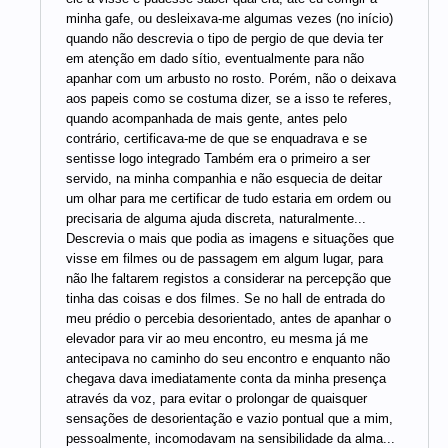
minha gafe, ou desleixava-me algumas vezes (no início)
quando não descrevia o tipo de pergio de que devia ter
em atenção em dado sítio, eventualmente para não
apanhar com um arbusto no rosto. Porém, não o deixava
aos papeis como se costuma dizer, se a isso te referes,
quando acompanhada de mais gente, antes pelo
contrário, certificava-me de que se enquadrava e se
sentisse logo integrado Também era o primeiro a ser
servido, na minha companhia e não esquecia de deitar
um olhar para me certificar de tudo estaria em ordem ou
precisaria de alguma ajuda discreta, naturalmente...
Descrevia o mais que podia as imagens e situações que
visse em filmes ou de passagem em algum lugar, para
não lhe faltarem registos a considerar na percepção que
tinha das coisas e dos filmes. Se no hall de entrada do
meu prédio o percebia desorientado, antes de apanhar o
elevador para vir ao meu encontro, eu mesma já me
antecipava no caminho do seu encontro e enquanto não
chegava dava imediatamente conta da minha presença
através da voz, para evitar o prolongar de quaisquer
sensações de desorientação e vazio pontual que a mim,
pessoalmente, incomodavam na sensibilidade da alma...