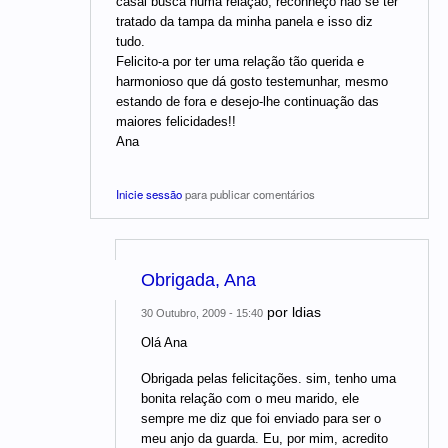
casal busca numa relação, reconheço não se ter
tratado da tampa da minha panela e isso diz
tudo.
Felicito-a por ter uma relação tão querida e
harmonioso que dá gosto testemunhar, mesmo
estando de fora e desejo-lhe continuação das
maiores felicidades!!
Ana
Inicie sessão
para publicar comentários
Obrigada, Ana
por
ldias
30 Outubro, 2009 - 15:40
Olá Ana
Obrigada pelas felicitações. sim, tenho uma
bonita relação com o meu marido, ele
sempre me diz que foi enviado para ser o
meu anjo da guarda. Eu, por mim, acredito