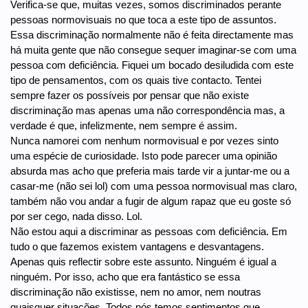
Verifica-se que, muitas vezes, somos discriminados perante
pessoas normovisuais no que toca a este tipo de assuntos.
Essa discriminação normalmente não é feita directamente mas
há muita gente que não consegue sequer imaginar-se com uma
pessoa com deficiência. Fiquei um bocado desiludida com este
tipo de pensamentos, com os quais tive contacto. Tentei
sempre fazer os possíveis por pensar que não existe
discriminação mas apenas uma não correspondência mas, a
verdade é que, infelizmente, nem sempre é assim.
Nunca namorei com nenhum normovisual e por vezes sinto
uma espécie de curiosidade. Isto pode parecer uma opinião
absurda mas acho que preferia mais tarde vir a juntar-me ou a
casar-me (não sei lol) com uma pessoa normovisual mas claro,
também não vou andar a fugir de algum rapaz que eu goste só
por ser cego, nada disso. Lol.
Não estou aqui a discriminar as pessoas com deficiência. Em
tudo o que fazemos existem vantagens e desvantagens.
Apenas quis reflectir sobre este assunto. Ninguém é igual a
ninguém. Por isso, acho que era fantástico se essa
discriminação não existisse, nem no amor, nem noutras
quaisquer situações. Todos nós temos sentimentos que