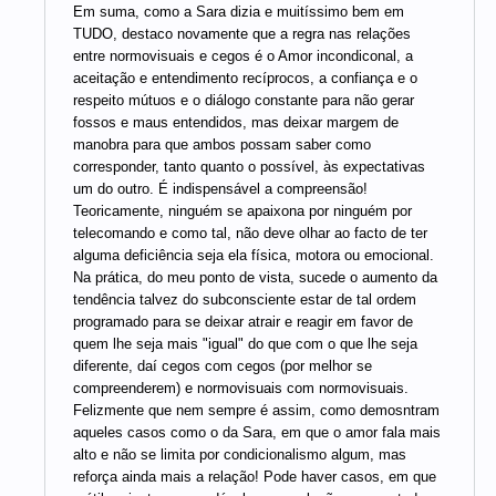
Em suma, como a Sara dizia e muitíssimo bem em
TUDO, destaco novamente que a regra nas relações
entre normovisuais e cegos é o Amor incondiconal, a
aceitação e entendimento recíprocos, a confiança e o
respeito mútuos e o diálogo constante para não gerar
fossos e maus entendidos, mas deixar margem de
manobra para que ambos possam saber como
corresponder, tanto quanto o possível, às expectativas
um do outro. É indispensável a compreensão!
Teoricamente, ninguém se apaixona por ninguém por
telecomando e como tal, não deve olhar ao facto de ter
alguma deficiência seja ela física, motora ou emocional.
Na prática, do meu ponto de vista, sucede o aumento da
tendência talvez do subconsciente estar de tal ordem
programado para se deixar atrair e reagir em favor de
quem lhe seja mais "igual" do que com o que lhe seja
diferente, daí cegos com cegos (por melhor se
compreenderem) e normovisuais com normovisuais.
Felizmente que nem sempre é assim, como demosntram
aqueles casos como o da Sara, em que o amor fala mais
alto e não se limita por condicionalismo algum, mas
reforça ainda mais a relação! Pode haver casos, em que