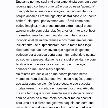
Enquanto normovisual vivi uma experiência com um cego
recente (já o conheci como tal) e guardo essa "aventura"
com gratidão e ternura no coração! Se não resultou foi
porque andámos em timings algo desfazados e no "ponto
óptimo" ele optou por levantar voo... Sofri como bem
podes imaginar, mas o que importa extrair daqui é que
aprendi muito com esta relação, a vários níveis, conheci-
me melhor, mas também percebi que tinha o apoio
incondicional da minha família e dos meus amigos que,
inicialmente, se surpreenderam com o facto mas logo
disseram que não duvidavam que alguém do género
pudesse ser a pessoa certa para mim, sabendo o quanto
eu sou uma pessoa altamente sensível e solidária e com
facilidade em deixar-me cativar por quem mereça
conhecer o meu lado mais especial.
Ao falares em desleixo só me ocorre pensar, neste
momento, num desleixo que tive nessa relação, sempre
que agia como se ele não fosse cego, o que sucedia
muitas vezes, na medida em que eu procurava vê-lo da
mesma forma que supostamente ele me devia ter visto...
com os olhos da alma! Podia desleixar-me ao apontar
para uma cor e dizer que gostava daquela cor, sem que
ele a visse e pudesse saber qual era, até eu corrigir a