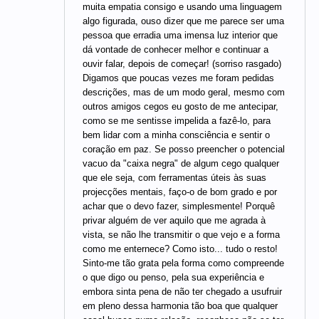
muita empatia consigo e usando uma linguagem
algo figurada, ouso dizer que me parece ser uma
pessoa que erradia uma imensa luz interior que
dá vontade de conhecer melhor e continuar a
ouvir falar, depois de começar! (sorriso rasgado)
Digamos que poucas vezes me foram pedidas
descrições, mas de um modo geral, mesmo com
outros amigos cegos eu gosto de me antecipar,
como se me sentisse impelida a fazê-lo, para
bem lidar com a minha consciência e sentir o
coração em paz. Se posso preencher o potencial
vacuo da "caixa negra" de algum cego qualquer
que ele seja, com ferramentas úteis às suas
projecções mentais, faço-o de bom grado e por
achar que o devo fazer, simplesmente! Porquê
privar alguém de ver aquilo que me agrada à
vista, se não lhe transmitir o que vejo e a forma
como me enternece? Como isto... tudo o resto!
Sinto-me tão grata pela forma como compreende
o que digo ou penso, pela sua experiência e
embora sinta pena de não ter chegado a usufruir
em pleno dessa harmonia tão boa que qualquer