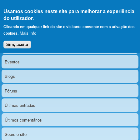
Ir para as secções
(Alt+1)
Ir para o conteúdo
Iniciar sessão
Usamos cookies neste site para melhorar a experiência
LERPARAVER
, ir para a
do utilizador.
página principal
O portal da visão diferente
Clicando em qualquer link do site o visitante consente com a ativação dos
Mais info
cookies.
Sim, aceito
Notícias
Menu principal
Eventos
Blogs
Fóruns
Últimas entradas
Últimos comentários
Sobre o site