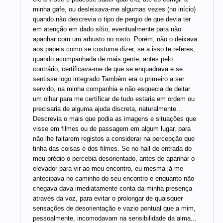
minha gafe, ou desleixava-me algumas vezes (no início)
quando não descrevia o tipo de pergio de que devia ter
em atenção em dado sítio, eventualmente para não
apanhar com um arbusto no rosto. Porém, não o deixava
aos papeis como se costuma dizer, se a isso te referes,
quando acompanhada de mais gente, antes pelo
contrário, certificava-me de que se enquadrava e se
sentisse logo integrado Também era o primeiro a ser
servido, na minha companhia e não esquecia de deitar
um olhar para me certificar de tudo estaria em ordem ou
precisaria de alguma ajuda discreta, naturalmente...
Descrevia o mais que podia as imagens e situações que
visse em filmes ou de passagem em algum lugar, para
não lhe faltarem registos a considerar na percepção que
tinha das coisas e dos filmes. Se no hall de entrada do
meu prédio o percebia desorientado, antes de apanhar o
elevador para vir ao meu encontro, eu mesma já me
antecipava no caminho do seu encontro e enquanto não
chegava dava imediatamente conta da minha presença
através da voz, para evitar o prolongar de quaisquer
sensações de desorientação e vazio pontual que a mim,
pessoalmente, incomodavam na sensibilidade da alma...