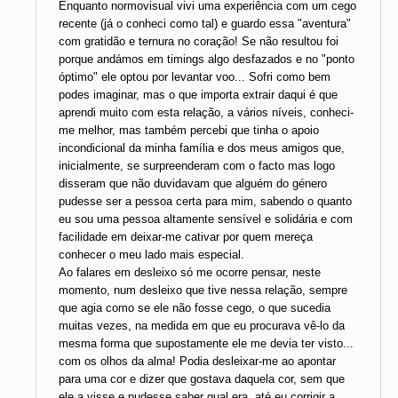
Enquanto normovisual vivi uma experiência com um cego
recente (já o conheci como tal) e guardo essa "aventura"
com gratidão e ternura no coração! Se não resultou foi
porque andámos em timings algo desfazados e no "ponto
óptimo" ele optou por levantar voo... Sofri como bem
podes imaginar, mas o que importa extrair daqui é que
aprendi muito com esta relação, a vários níveis, conheci-
me melhor, mas também percebi que tinha o apoio
incondicional da minha família e dos meus amigos que,
inicialmente, se surpreenderam com o facto mas logo
disseram que não duvidavam que alguém do género
pudesse ser a pessoa certa para mim, sabendo o quanto
eu sou uma pessoa altamente sensível e solidária e com
facilidade em deixar-me cativar por quem mereça
conhecer o meu lado mais especial.
Ao falares em desleixo só me ocorre pensar, neste
momento, num desleixo que tive nessa relação, sempre
que agia como se ele não fosse cego, o que sucedia
muitas vezes, na medida em que eu procurava vê-lo da
mesma forma que supostamente ele me devia ter visto...
com os olhos da alma! Podia desleixar-me ao apontar
para uma cor e dizer que gostava daquela cor, sem que
ele a visse e pudesse saber qual era, até eu corrigir a