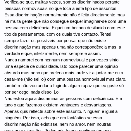
Verifica-se que, muitas vezes, somos discriminados perante
pessoas normovisuais no que toca a este tipo de assuntos.
Essa discriminação normalmente não é feita directamente mas
há muita gente que não consegue sequer imaginar-se com uma
pessoa com deficiência. Fiquei um bocado desiludida com este
tipo de pensamentos, com os quais tive contacto. Tentei
sempre fazer os possíveis por pensar que não existe
discriminação mas apenas uma não correspondência mas, a
verdade é que, infelizmente, nem sempre é assim.
Nunca namorei com nenhum normovisual e por vezes sinto
uma espécie de curiosidade. Isto pode parecer uma opinião
absurda mas acho que preferia mais tarde vir a juntar-me ou a
casar-me (não sei lol) com uma pessoa normovisual mas claro,
também não vou andar a fugir de algum rapaz que eu goste só
por ser cego, nada disso. Lol.
Não estou aqui a discriminar as pessoas com deficiência. Em
tudo o que fazemos existem vantagens e desvantagens.
Apenas quis reflectir sobre este assunto. Ninguém é igual a
ninguém. Por isso, acho que era fantástico se essa
discriminação não existisse, nem no amor, nem noutras
quaisquer situações. Todos nós temos sentimentos que