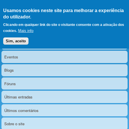
Ir para as secções
(Alt+1)
Ir para o conteúdo
Iniciar sessão
Usamos cookies neste site para melhorar a experiência
LERPARAVER
, ir para a
do utilizador.
página principal
O portal da visão diferente
Clicando em qualquer link do site o visitante consente com a ativação dos
Mais info
cookies.
Sim, aceito
Notícias
Menu principal
Eventos
Blogs
Fóruns
Últimas entradas
Últimos comentários
Sobre o site