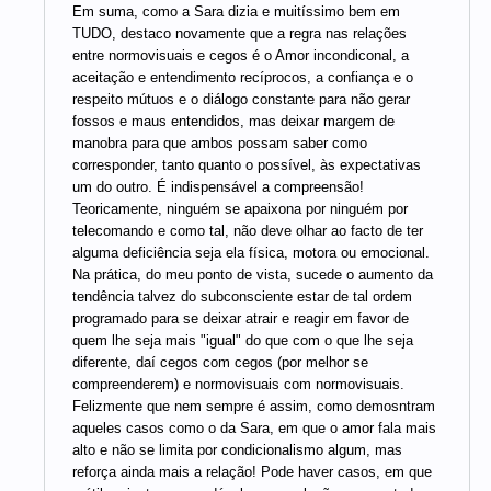
Em suma, como a Sara dizia e muitíssimo bem em
TUDO, destaco novamente que a regra nas relações
entre normovisuais e cegos é o Amor incondiconal, a
aceitação e entendimento recíprocos, a confiança e o
respeito mútuos e o diálogo constante para não gerar
fossos e maus entendidos, mas deixar margem de
manobra para que ambos possam saber como
corresponder, tanto quanto o possível, às expectativas
um do outro. É indispensável a compreensão!
Teoricamente, ninguém se apaixona por ninguém por
telecomando e como tal, não deve olhar ao facto de ter
alguma deficiência seja ela física, motora ou emocional.
Na prática, do meu ponto de vista, sucede o aumento da
tendência talvez do subconsciente estar de tal ordem
programado para se deixar atrair e reagir em favor de
quem lhe seja mais "igual" do que com o que lhe seja
diferente, daí cegos com cegos (por melhor se
compreenderem) e normovisuais com normovisuais.
Felizmente que nem sempre é assim, como demosntram
aqueles casos como o da Sara, em que o amor fala mais
alto e não se limita por condicionalismo algum, mas
reforça ainda mais a relação! Pode haver casos, em que