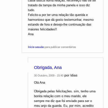
casal busca numa relação, reconheço não se ter
tratado da tampa da minha panela e isso diz
tudo.
Felicito-a por ter uma relação tão querida e
harmonioso que dá gosto testemunhar, mesmo
estando de fora e desejo-lhe continuação das
maiores felicidades!!
Ana
Inicie sessão
para publicar comentários
Obrigada, Ana
por
ldias
30 Outubro, 2009 - 15:40
Olá Ana
Obrigada pelas felicitações. sim, tenho uma
bonita relação com o meu marido, ele
sempre me diz que foi enviado para ser o
meu anjo da guarda. Eu, por mim, acredito