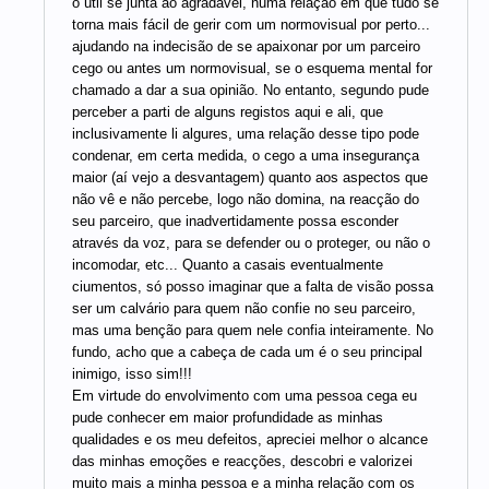
o útil se junta ao agradável, numa relação em que tudo se
torna mais fácil de gerir com um normovisual por perto...
ajudando na indecisão de se apaixonar por um parceiro
cego ou antes um normovisual, se o esquema mental for
chamado a dar a sua opinião. No entanto, segundo pude
perceber a parti de alguns registos aqui e ali, que
inclusivamente li algures, uma relação desse tipo pode
condenar, em certa medida, o cego a uma insegurança
maior (aí vejo a desvantagem) quanto aos aspectos que
não vê e não percebe, logo não domina, na reacção do
seu parceiro, que inadvertidamente possa esconder
através da voz, para se defender ou o proteger, ou não o
incomodar, etc... Quanto a casais eventualmente
ciumentos, só posso imaginar que a falta de visão possa
ser um calvário para quem não confie no seu parceiro,
mas uma benção para quem nele confia inteiramente. No
fundo, acho que a cabeça de cada um é o seu principal
inimigo, isso sim!!!
Em virtude do envolvimento com uma pessoa cega eu
pude conhecer em maior profundidade as minhas
qualidades e os meu defeitos, apreciei melhor o alcance
das minhas emoções e reacções, descobri e valorizei
muito mais a minha pessoa e a minha relação com os