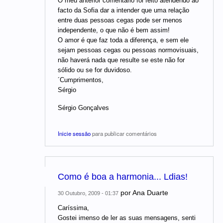
O meu anterior comentário foi feito atendendo ao
facto da Sofia dar a intender que uma relação
entre duas pessoas cegas pode ser menos
independente, o que não é bem assim!
O amor é que faz toda a diferença, e sem ele
sejam pessoas cegas ou pessoas normovisuais,
não haverá nada que resulte se este não for
sólido ou se for duvidoso.
´Cumprimentos,
Sérgio
Sérgio Gonçalves
Inicie sessão
para publicar comentários
Como é boa a harmonia... Ldias!
por
Ana Duarte
30 Outubro, 2009 - 01:37
Caríssima,
Gostei imenso de ler as suas mensagens, senti