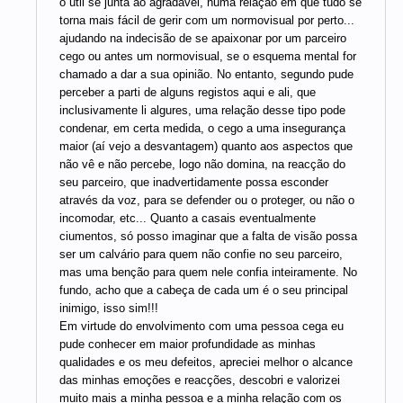
o útil se junta ao agradável, numa relação em que tudo se
torna mais fácil de gerir com um normovisual por perto...
ajudando na indecisão de se apaixonar por um parceiro
cego ou antes um normovisual, se o esquema mental for
chamado a dar a sua opinião. No entanto, segundo pude
perceber a parti de alguns registos aqui e ali, que
inclusivamente li algures, uma relação desse tipo pode
condenar, em certa medida, o cego a uma insegurança
maior (aí vejo a desvantagem) quanto aos aspectos que
não vê e não percebe, logo não domina, na reacção do
seu parceiro, que inadvertidamente possa esconder
através da voz, para se defender ou o proteger, ou não o
incomodar, etc... Quanto a casais eventualmente
ciumentos, só posso imaginar que a falta de visão possa
ser um calvário para quem não confie no seu parceiro,
mas uma benção para quem nele confia inteiramente. No
fundo, acho que a cabeça de cada um é o seu principal
inimigo, isso sim!!!
Em virtude do envolvimento com uma pessoa cega eu
pude conhecer em maior profundidade as minhas
qualidades e os meu defeitos, apreciei melhor o alcance
das minhas emoções e reacções, descobri e valorizei
muito mais a minha pessoa e a minha relação com os