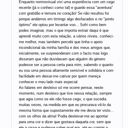
Enquanto normovisual vivi uma experiência com um cego
recente (já o conheci como tal) e guardo essa "aventura"
com gratidão e ternura no coração! Se não resultou foi
porque andámos em timings algo desfazados e no "ponto
óptimo" ele optou por levantar voo... Sofri como bem
podes imaginar, mas o que importa extrair daqui é que
aprendi muito com esta relação, a vários níveis, conheci-
me melhor, mas também percebi que tinha o apoio
incondicional da minha família e dos meus amigos que,
inicialmente, se surpreenderam com o facto mas logo
disseram que não duvidavam que alguém do género
pudesse ser a pessoa certa para mim, sabendo o quanto
eu sou uma pessoa altamente sensível e solidária e com
facilidade em deixar-me cativar por quem mereça
conhecer o meu lado mais especial.
Ao falares em desleixo só me ocorre pensar, neste
momento, num desleixo que tive nessa relação, sempre
que agia como se ele não fosse cego, o que sucedia
muitas vezes, na medida em que eu procurava vê-lo da
mesma forma que supostamente ele me devia ter visto...
com os olhos da alma! Podia desleixar-me ao apontar
para uma cor e dizer que gostava daquela cor, sem que
ele a visse e pudesse saber qual era, até eu corrigir a