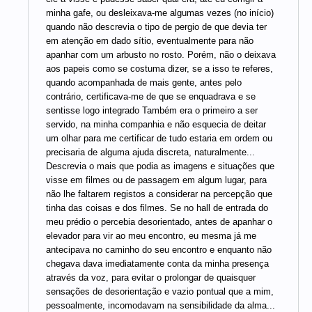
minha gafe, ou desleixava-me algumas vezes (no início)
quando não descrevia o tipo de pergio de que devia ter
em atenção em dado sítio, eventualmente para não
apanhar com um arbusto no rosto. Porém, não o deixava
aos papeis como se costuma dizer, se a isso te referes,
quando acompanhada de mais gente, antes pelo
contrário, certificava-me de que se enquadrava e se
sentisse logo integrado Também era o primeiro a ser
servido, na minha companhia e não esquecia de deitar
um olhar para me certificar de tudo estaria em ordem ou
precisaria de alguma ajuda discreta, naturalmente...
Descrevia o mais que podia as imagens e situações que
visse em filmes ou de passagem em algum lugar, para
não lhe faltarem registos a considerar na percepção que
tinha das coisas e dos filmes. Se no hall de entrada do
meu prédio o percebia desorientado, antes de apanhar o
elevador para vir ao meu encontro, eu mesma já me
antecipava no caminho do seu encontro e enquanto não
chegava dava imediatamente conta da minha presença
através da voz, para evitar o prolongar de quaisquer
sensações de desorientação e vazio pontual que a mim,
pessoalmente, incomodavam na sensibilidade da alma...