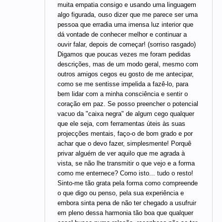
muita empatia consigo e usando uma linguagem
algo figurada, ouso dizer que me parece ser uma
pessoa que erradia uma imensa luz interior que
dá vontade de conhecer melhor e continuar a
ouvir falar, depois de começar! (sorriso rasgado)
Digamos que poucas vezes me foram pedidas
descrições, mas de um modo geral, mesmo com
outros amigos cegos eu gosto de me antecipar,
como se me sentisse impelida a fazê-lo, para
bem lidar com a minha consciência e sentir o
coração em paz. Se posso preencher o potencial
vacuo da "caixa negra" de algum cego qualquer
que ele seja, com ferramentas úteis às suas
projecções mentais, faço-o de bom grado e por
achar que o devo fazer, simplesmente! Porquê
privar alguém de ver aquilo que me agrada à
vista, se não lhe transmitir o que vejo e a forma
como me enternece? Como isto... tudo o resto!
Sinto-me tão grata pela forma como compreende
o que digo ou penso, pela sua experiência e
embora sinta pena de não ter chegado a usufruir
em pleno dessa harmonia tão boa que qualquer