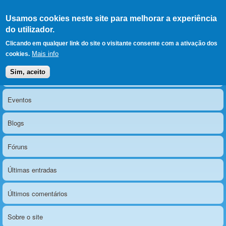
Ir para as secções
(Alt+1)
Ir para o conteúdo
Iniciar sessão
Usamos cookies neste site para melhorar a experiência
LERPARAVER
, ir para a
do utilizador.
página principal
O portal da visão diferente
Clicando em qualquer link do site o visitante consente com a ativação dos
Mais info
cookies.
Sim, aceito
Notícias
Menu principal
Eventos
Blogs
Fóruns
Últimas entradas
Últimos comentários
Sobre o site