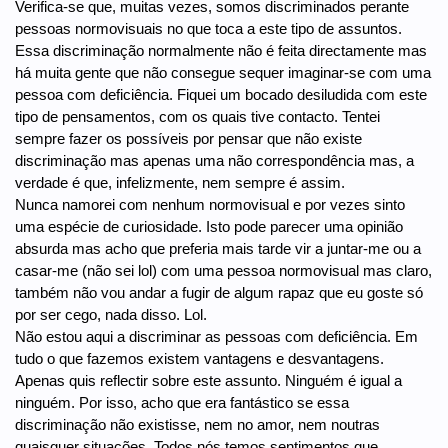
Verifica-se que, muitas vezes, somos discriminados perante
pessoas normovisuais no que toca a este tipo de assuntos.
Essa discriminação normalmente não é feita directamente mas
há muita gente que não consegue sequer imaginar-se com uma
pessoa com deficiência. Fiquei um bocado desiludida com este
tipo de pensamentos, com os quais tive contacto. Tentei
sempre fazer os possíveis por pensar que não existe
discriminação mas apenas uma não correspondência mas, a
verdade é que, infelizmente, nem sempre é assim.
Nunca namorei com nenhum normovisual e por vezes sinto
uma espécie de curiosidade. Isto pode parecer uma opinião
absurda mas acho que preferia mais tarde vir a juntar-me ou a
casar-me (não sei lol) com uma pessoa normovisual mas claro,
também não vou andar a fugir de algum rapaz que eu goste só
por ser cego, nada disso. Lol.
Não estou aqui a discriminar as pessoas com deficiência. Em
tudo o que fazemos existem vantagens e desvantagens.
Apenas quis reflectir sobre este assunto. Ninguém é igual a
ninguém. Por isso, acho que era fantástico se essa
discriminação não existisse, nem no amor, nem noutras
quaisquer situações. Todos nós temos sentimentos que