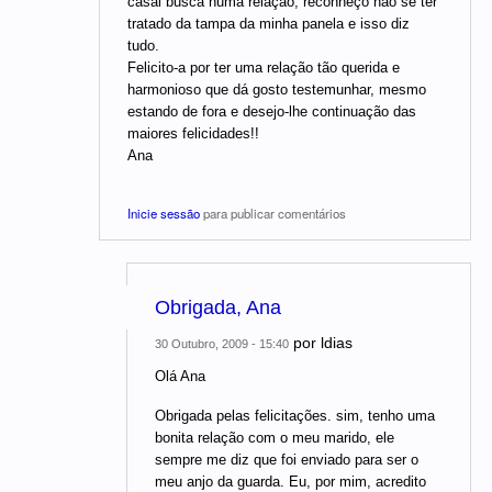
casal busca numa relação, reconheço não se ter
tratado da tampa da minha panela e isso diz
tudo.
Felicito-a por ter uma relação tão querida e
harmonioso que dá gosto testemunhar, mesmo
estando de fora e desejo-lhe continuação das
maiores felicidades!!
Ana
Inicie sessão
para publicar comentários
Obrigada, Ana
por
ldias
30 Outubro, 2009 - 15:40
Olá Ana
Obrigada pelas felicitações. sim, tenho uma
bonita relação com o meu marido, ele
sempre me diz que foi enviado para ser o
meu anjo da guarda. Eu, por mim, acredito