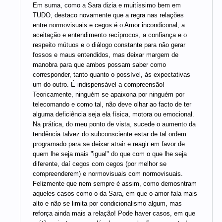
Em suma, como a Sara dizia e muitíssimo bem em
TUDO, destaco novamente que a regra nas relações
entre normovisuais e cegos é o Amor incondiconal, a
aceitação e entendimento recíprocos, a confiança e o
respeito mútuos e o diálogo constante para não gerar
fossos e maus entendidos, mas deixar margem de
manobra para que ambos possam saber como
corresponder, tanto quanto o possível, às expectativas
um do outro. É indispensável a compreensão!
Teoricamente, ninguém se apaixona por ninguém por
telecomando e como tal, não deve olhar ao facto de ter
alguma deficiência seja ela física, motora ou emocional.
Na prática, do meu ponto de vista, sucede o aumento da
tendência talvez do subconsciente estar de tal ordem
programado para se deixar atrair e reagir em favor de
quem lhe seja mais "igual" do que com o que lhe seja
diferente, daí cegos com cegos (por melhor se
compreenderem) e normovisuais com normovisuais.
Felizmente que nem sempre é assim, como demosntram
aqueles casos como o da Sara, em que o amor fala mais
alto e não se limita por condicionalismo algum, mas
reforça ainda mais a relação! Pode haver casos, em que