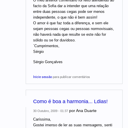
O meu anterior comentário foi feito atendendo ao
facto da Sofia dar a intender que uma relação
entre duas pessoas cegas pode ser menos
independente, o que não é bem assim!
O amor é que faz toda a diferença, e sem ele
sejam pessoas cegas ou pessoas normovisuais,
não haverá nada que resulte se este não for
sólido ou se for duvidoso.
´Cumprimentos,
Sérgio
Sérgio Gonçalves
Inicie sessão
para publicar comentários
Como é boa a harmonia... Ldias!
por
Ana Duarte
30 Outubro, 2009 - 01:37
Caríssima,
Gostei imenso de ler as suas mensagens, senti