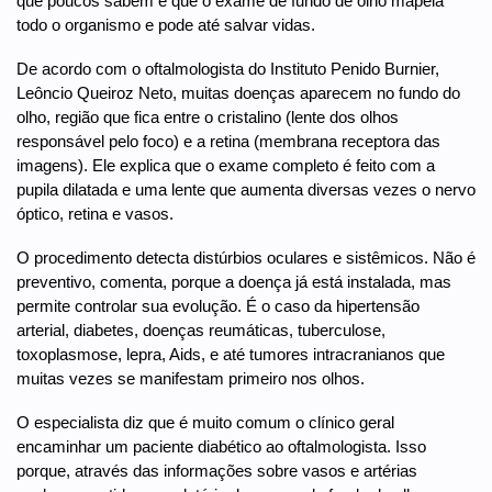
que poucos sabem é que o exame de fundo de olho mapeia
todo o organismo e pode até salvar vidas.
De acordo com o oftalmologista do Instituto Penido Burnier,
Leôncio Queiroz Neto, muitas doenças aparecem no fundo do
olho, região que fica entre o cristalino (lente dos olhos
responsável pelo foco) e a retina (membrana receptora das
imagens). Ele explica que o exame completo é feito com a
pupila dilatada e uma lente que aumenta diversas vezes o nervo
óptico, retina e vasos.
O procedimento detecta distúrbios oculares e sistêmicos. Não é
preventivo, comenta, porque a doença já está instalada, mas
permite controlar sua evolução. É o caso da hipertensão
arterial, diabetes, doenças reumáticas, tuberculose,
toxoplasmose, lepra, Aids, e até tumores intracranianos que
muitas vezes se manifestam primeiro nos olhos.
O especialista diz que é muito comum o clínico geral
encaminhar um paciente diabético ao oftalmologista. Isso
porque, através das informações sobre vasos e artérias