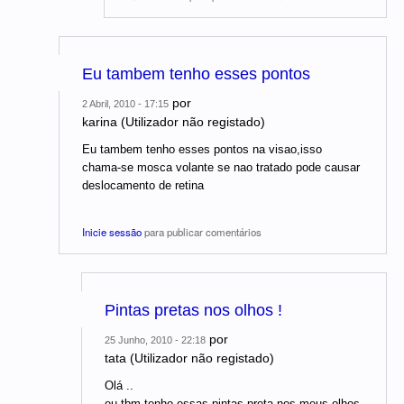
Eu tambem tenho esses pontos
por
2 Abril, 2010 - 17:15
karina (Utilizador não registado)
Eu tambem tenho esses pontos na visao,isso
chama-se mosca volante se nao tratado pode causar
deslocamento de retina
Inicie sessão
para publicar comentários
Pintas pretas nos olhos !
por
25 Junho, 2010 - 22:18
tata (Utilizador não registado)
Olá ..
eu tbm tenho essas pintas preta nos meus olhos