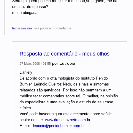
Sera q alguem poderia me dizer o q e isso,se e grave, me da
uma luz do q e isso?
muito obrigada...
Inicie sessão
para publicar comentários
Resposta ao comentário - meus olhos
por
Eutrópia
27 Maio, 2008 - 01:55
Daniely
De acordo com o oftalmologista do Instituto Penido
Burnier, Leôncio Queiroz Neto, os sinais e sintomas
relatados são genéricos. Por isso não permitem a um
médico tecer comentários sobre tal. O melhor, na opinião
do especialista é uma avaliação e estudo de seu caso
clínico.
Você pode buscar algum esclarecimento sobre saúde
ocular no site:
www.drqueirozneto.com.br
E mail:
leoncio@penidoburnier.com.br