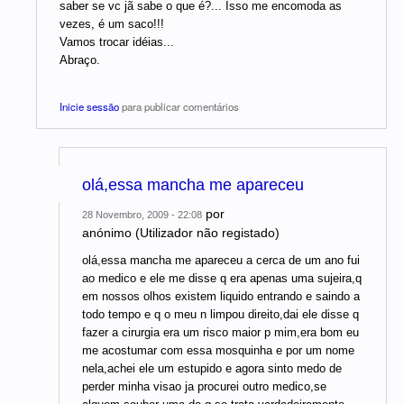
saber se vc jã sabe o que é?... Isso me encomoda as
vezes, é um saco!!!
Vamos trocar idéias...
Abraço.
Inicie sessão
para publicar comentários
olá,essa mancha me apareceu
por
28 Novembro, 2009 - 22:08
anónimo (Utilizador não registado)
olá,essa mancha me apareceu a cerca de um ano fui
ao medico e ele me disse q era apenas uma sujeira,q
em nossos olhos existem liquido entrando e saindo a
todo tempo e q o meu n limpou direito,dai ele disse q
fazer a cirurgia era um risco maior p mim,era bom eu
me acostumar com essa mosquinha e por um nome
nela,achei ele um estupido e agora sinto medo de
perder minha visao ja procurei outro medico,se