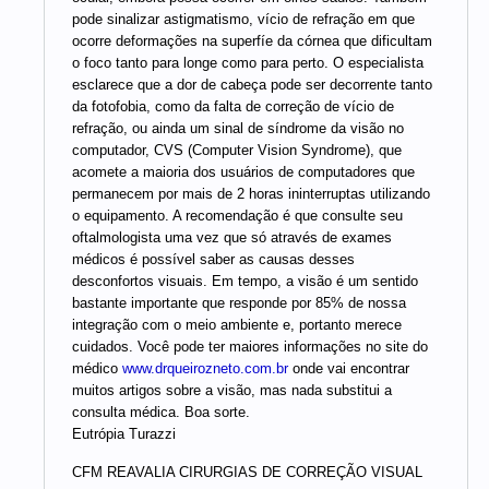
pode sinalizar astigmatismo, vício de refração em que
ocorre deformações na superfíe da córnea que dificultam
o foco tanto para longe como para perto. O especialista
esclarece que a dor de cabeça pode ser decorrente tanto
da fotofobia, como da falta de correção de vício de
refração, ou ainda um sinal de síndrome da visão no
computador, CVS (Computer Vision Syndrome), que
acomete a maioria dos usuários de computadores que
permanecem por mais de 2 horas ininterruptas utilizando
o equipamento. A recomendação é que consulte seu
oftalmologista uma vez que só através de exames
médicos é possível saber as causas desses
desconfortos visuais. Em tempo, a visão é um sentido
bastante importante que responde por 85% de nossa
integração com o meio ambiente e, portanto merece
cuidados. Você pode ter maiores informações no site do
médico
www.drqueirozneto.com.br
onde vai encontrar
muitos artigos sobre a visão, mas nada substitui a
consulta médica. Boa sorte.
Eutrópia Turazzi
CFM REAVALIA CIRURGIAS DE CORREÇÃO VISUAL