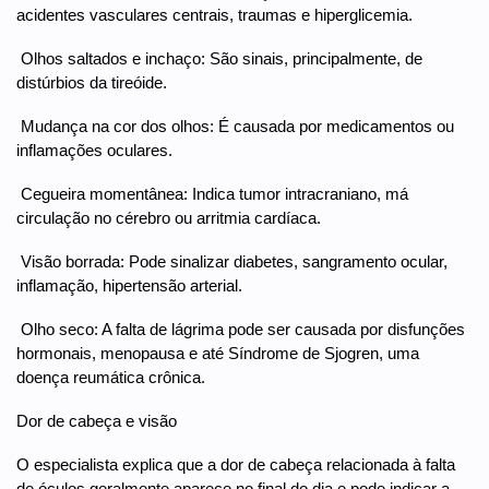
acidentes vasculares centrais, traumas e hiperglicemia.
 Olhos saltados e inchaço: São sinais, principalmente, de
distúrbios da tireóide.
 Mudança na cor dos olhos: É causada por medicamentos ou
inflamações oculares.
 Cegueira momentânea: Indica tumor intracraniano, má
circulação no cérebro ou arritmia cardíaca.
 Visão borrada: Pode sinalizar diabetes, sangramento ocular,
inflamação, hipertensão arterial.
 Olho seco: A falta de lágrima pode ser causada por disfunções
hormonais, menopausa e até Síndrome de Sjogren, uma
doença reumática crônica.
Dor de cabeça e visão
O especialista explica que a dor de cabeça relacionada à falta
de óculos geralmente aparece no final do dia e pode indicar a