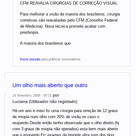
CFM REAVALIA CIRURGIAS DE CORREÇÃO VISUAL
Para melhorar a visão da maioria dos brasileiros, cirurgia
corretivas são reavaliadas pelo CFM (Conselho Federal
de Medicina). Nova técnica promete acabar com
presbiopia.
A maioria dos brasileiros que
Inicie sessão
para publicar comentários
Um olho mais aberto que outro
por
16 Setembro, 2008 - 00:15
Luciana (Utilizador não registado)
Há um ano e meio fiz uma cirurgia para orreção de 12 graus
de miopia num olho com 20% de visão,no caso o
esquerdo.Desde então tenho observado que o olho direito (hj
com 3 graus de miopia não operados) esta bem mais aberto
que o esquerdo.Fiz exames da tireóide,ultra som dos dois