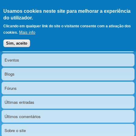
Ir para as secções
(Alt+1)
Ir para o conteúdo
Iniciar sessão
Usamos cookies neste site para melhorar a experiência
LERPARAVER
, ir para a
do utilizador.
página principal
O portal da visão diferente
Clicando em qualquer link do site o visitante consente com a ativação dos
Mais info
cookies.
Sim, aceito
Notícias
Menu principal
Eventos
Blogs
Fóruns
Últimas entradas
Últimos comentários
Sobre o site