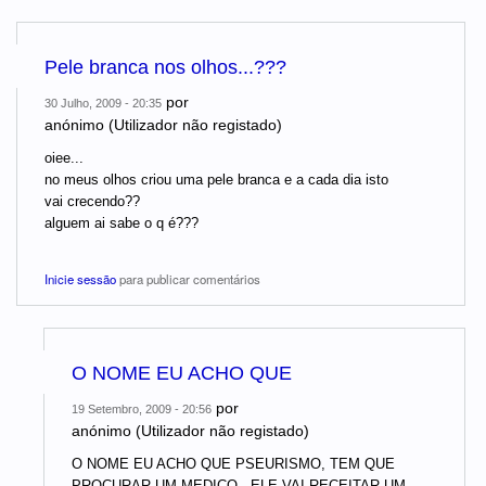
Pele branca nos olhos...???
por
30 Julho, 2009 - 20:35
anónimo (Utilizador não registado)
oiee...
no meus olhos criou uma pele branca e a cada dia isto
vai crecendo??
alguem ai sabe o q é???
Inicie sessão
para publicar comentários
O NOME EU ACHO QUE
por
19 Setembro, 2009 - 20:56
anónimo (Utilizador não registado)
O NOME EU ACHO QUE PSEURISMO, TEM QUE
PROCURAR UM MEDICO , ELE VAI RECEITAR UM