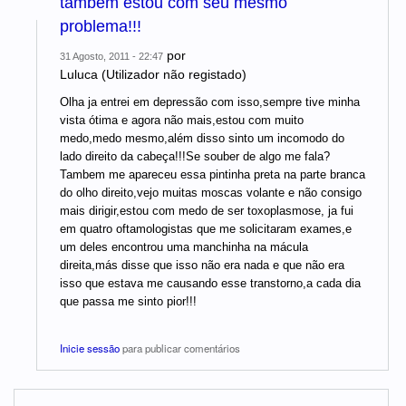
tambem estou com seu mesmo
problema!!!
por
31 Agosto, 2011 - 22:47
Luluca (Utilizador não registado)
Olha ja entrei em depressão com isso,sempre tive minha
vista ótima e agora não mais,estou com muito
medo,medo mesmo,além disso sinto um incomodo do
lado direito da cabeça!!!Se souber de algo me fala?
Tambem me apareceu essa pintinha preta na parte branca
do olho direito,vejo muitas moscas volante e não consigo
mais dirigir,estou com medo de ser toxoplasmose, ja fui
em quatro oftamologistas que me solicitaram exames,e
um deles encontrou uma manchinha na mácula
direita,más disse que isso não era nada e que não era
isso que estava me causando esse transtorno,a cada dia
que passa me sinto pior!!!
Inicie sessão
para publicar comentários