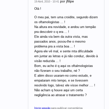
por
jfilipe
19 Abril, 2010 - 10:41
Olá !
O meu pai, tem uma croidite, segundo dizem
os oftamologistas ... !
Na altura era novidade, e andou um tempão
pra descobrir o q era ... !
Ele ainda via bem da outra vista, mas
passados anos, pssou-lhe o mesmo
problema pra a vista boa ... !
Agora ele vê mal, e sente mta dificuldade
em juntar as letras e já não conduz, devido à
visão reduzida ... !
Bom, eu acho é q aqui os oftalmologistas
não fizeram o seu trabalho, né ?
E além disso usaram-no como estudo, e
empataram mto tempo, e se tivessem
resolvido logo, talvez ele visse melhor .... !
Não acham q houve aqui um certa
negligência ao atrasar o tratamento ?
Inicie sessão
para publicar comentários