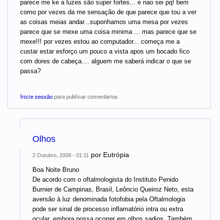
parece me ke a luzes são super fortes... e nao sei pq! bem
como por vezes da me sensação de que parece que tou a ver
as coisas meias andar...suponhamos uma mesa por vezes
parece que se mexe uma coisa minima ... mas parece que se
mexe!!! por vezes estou ao computador... começa me a
custar estar esforço um pouco a vista apos um bocado fico
com dores de cabeça.... alguem me saberá indicar o que se
passa?
Inicie sessão
para publicar comentários
Olhos
por
Eutrópia
2 Outubro, 2008 - 01:11
Boa Noite Bruno
De acordo com o oftalmologista do Instituto Penido
Burnier de Campinas, Brasil, Leôncio Queiroz Neto, esta
aversão à luz denominada fotofobia pela Oftalmologia
pode ser sinal de processo inflamatório intra ou extra
ocular, embora possa ocorrer em olhos sadios. Também