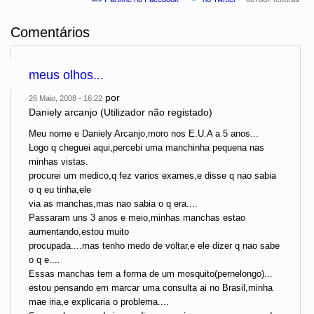
Comentários
meus olhos...
por
26 Maio, 2008 - 16:22
Daniely arcanjo (Utilizador não registado)
Meu nome e Daniely Arcanjo,moro nos E.U.A a 5 anos...
Logo q cheguei aqui,percebi uma manchinha pequena nas
minhas vistas.
procurei um medico,q fez varios exames,e disse q nao sabia
o q eu tinha,ele
via as manchas,mas nao sabia o q era....
Passaram uns 3 anos e meio,minhas manchas estao
aumentando,estou muito
procupada....mas tenho medo de voltar,e ele dizer q nao sabe
o q e....
Essas manchas tem a forma de um mosquito(pernelongo)...
estou pensando em marcar uma consulta ai no Brasil,minha
mae iria,e explicaria o problema....