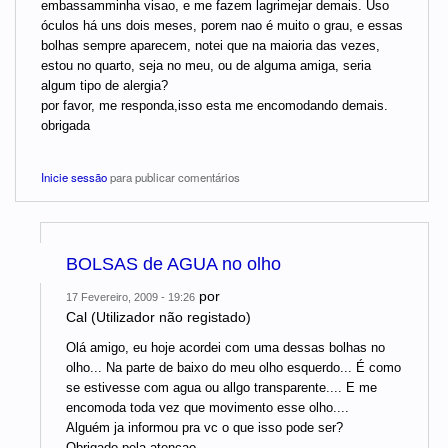
embassamminha visao, e me fazem lagrimejar demais. Uso
óculos há uns dois meses, porem nao é muito o grau, e essas
bolhas sempre aparecem, notei que na maioria das vezes,
estou no quarto, seja no meu, ou de alguma amiga, seria
algum tipo de alergia?
por favor, me responda,isso esta me encomodando demais.
obrigada
Inicie sessão
para publicar comentários
BOLSAS de AGUA no olho
por
17 Fevereiro, 2009 - 19:26
Cal (Utilizador não registado)
Olá amigo, eu hoje acordei com uma dessas bolhas no
olho... Na parte de baixo do meu olho esquerdo... É como
se estivesse com agua ou allgo transparente.... E me
encomoda toda vez que movimento esse olho....
Alguém ja informou pra vc o que isso pode ser?
Obrigado pela atençao...