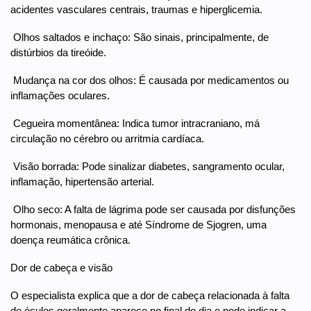
acidentes vasculares centrais, traumas e hiperglicemia.
 Olhos saltados e inchaço: São sinais, principalmente, de
distúrbios da tireóide.
 Mudança na cor dos olhos: É causada por medicamentos ou
inflamações oculares.
 Cegueira momentânea: Indica tumor intracraniano, má
circulação no cérebro ou arritmia cardíaca.
 Visão borrada: Pode sinalizar diabetes, sangramento ocular,
inflamação, hipertensão arterial.
 Olho seco: A falta de lágrima pode ser causada por disfunções
hormonais, menopausa e até Síndrome de Sjogren, uma
doença reumática crônica.
Dor de cabeça e visão
O especialista explica que a dor de cabeça relacionada à falta
de óculos geralmente aparece no final do dia e pode indicar a