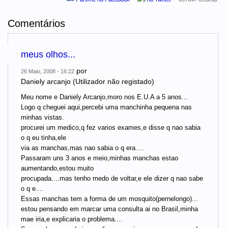
Comentários
meus olhos...
por
26 Maio, 2008 - 16:22
Daniely arcanjo (Utilizador não registado)
Meu nome e Daniely Arcanjo,moro nos E.U.A a 5 anos...
Logo q cheguei aqui,percebi uma manchinha pequena nas
minhas vistas.
procurei um medico,q fez varios exames,e disse q nao sabia
o q eu tinha,ele
via as manchas,mas nao sabia o q era....
Passaram uns 3 anos e meio,minhas manchas estao
aumentando,estou muito
procupada....mas tenho medo de voltar,e ele dizer q nao sabe
o q e....
Essas manchas tem a forma de um mosquito(pernelongo)...
estou pensando em marcar uma consulta ai no Brasil,minha
mae iria,e explicaria o problema....