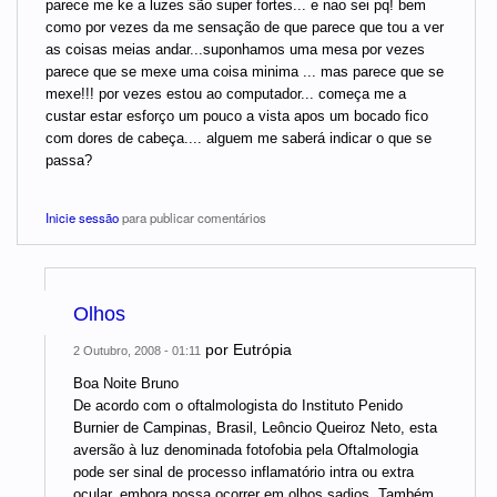
parece me ke a luzes são super fortes... e nao sei pq! bem
como por vezes da me sensação de que parece que tou a ver
as coisas meias andar...suponhamos uma mesa por vezes
parece que se mexe uma coisa minima ... mas parece que se
mexe!!! por vezes estou ao computador... começa me a
custar estar esforço um pouco a vista apos um bocado fico
com dores de cabeça.... alguem me saberá indicar o que se
passa?
Inicie sessão
para publicar comentários
Olhos
por
Eutrópia
2 Outubro, 2008 - 01:11
Boa Noite Bruno
De acordo com o oftalmologista do Instituto Penido
Burnier de Campinas, Brasil, Leôncio Queiroz Neto, esta
aversão à luz denominada fotofobia pela Oftalmologia
pode ser sinal de processo inflamatório intra ou extra
ocular, embora possa ocorrer em olhos sadios. Também