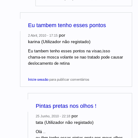
Eu tambem tenho esses pontos
por
2 Abril, 2010 - 17:15
karina (Utilizador não registado)
Eu tambem tenho esses pontos na visao,isso
chama-se mosca volante se nao tratado pode causar
deslocamento de retina
Inicie sessão
para publicar comentários
Pintas pretas nos olhos !
por
25 Junho, 2010 - 22:18
tata (Utilizador não registado)
Olá ..
eu tbm tenho essas pintas preta nos meus olhos