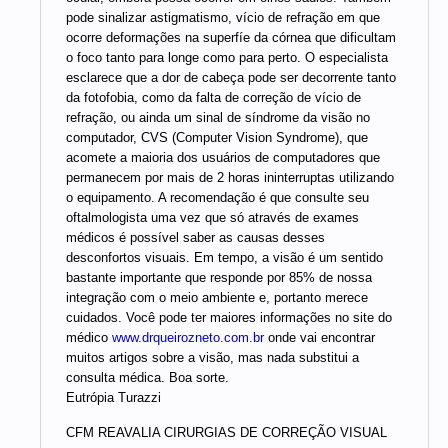
pode sinalizar astigmatismo, vício de refração em que
ocorre deformações na superfíe da córnea que dificultam
o foco tanto para longe como para perto. O especialista
esclarece que a dor de cabeça pode ser decorrente tanto
da fotofobia, como da falta de correção de vício de
refração, ou ainda um sinal de síndrome da visão no
computador, CVS (Computer Vision Syndrome), que
acomete a maioria dos usuários de computadores que
permanecem por mais de 2 horas ininterruptas utilizando
o equipamento. A recomendação é que consulte seu
oftalmologista uma vez que só através de exames
médicos é possível saber as causas desses
desconfortos visuais. Em tempo, a visão é um sentido
bastante importante que responde por 85% de nossa
integração com o meio ambiente e, portanto merece
cuidados. Você pode ter maiores informações no site do
médico
www.drqueirozneto.com.br
onde vai encontrar
muitos artigos sobre a visão, mas nada substitui a
consulta médica. Boa sorte.
Eutrópia Turazzi
CFM REAVALIA CIRURGIAS DE CORREÇÃO VISUAL