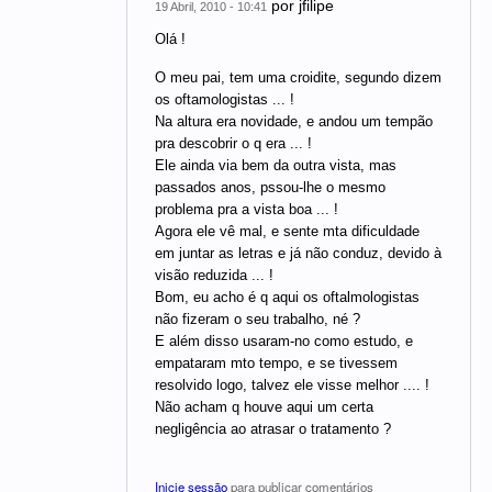
por
jfilipe
19 Abril, 2010 - 10:41
Olá !
O meu pai, tem uma croidite, segundo dizem
os oftamologistas ... !
Na altura era novidade, e andou um tempão
pra descobrir o q era ... !
Ele ainda via bem da outra vista, mas
passados anos, pssou-lhe o mesmo
problema pra a vista boa ... !
Agora ele vê mal, e sente mta dificuldade
em juntar as letras e já não conduz, devido à
visão reduzida ... !
Bom, eu acho é q aqui os oftalmologistas
não fizeram o seu trabalho, né ?
E além disso usaram-no como estudo, e
empataram mto tempo, e se tivessem
resolvido logo, talvez ele visse melhor .... !
Não acham q houve aqui um certa
negligência ao atrasar o tratamento ?
Inicie sessão
para publicar comentários