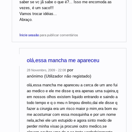
saber se vc jã sabe o que é?... Isso me encomoda as
vezes, é um saco!!!
Vamos trocar idéias...
Abraço.
Inicie sessão
para publicar comentários
olá,essa mancha me apareceu
por
28 Novembro, 2009 - 22:08
anónimo (Utilizador não registado)
olá,essa mancha me apareceu a cerca de um ano fui
ao medico e ele me disse q era apenas uma sujeira,q
em nossos olhos existem liquido entrando e saindo a
todo tempo e q o meu n limpou direito,dai ele disse q
fazer a cirurgia era um risco maior p mim,era bom eu
me acostumar com essa mosquinha e por um nome
nela,achei ele um estupido e agora sinto medo de
perder minha visao ja procurei outro medico,se