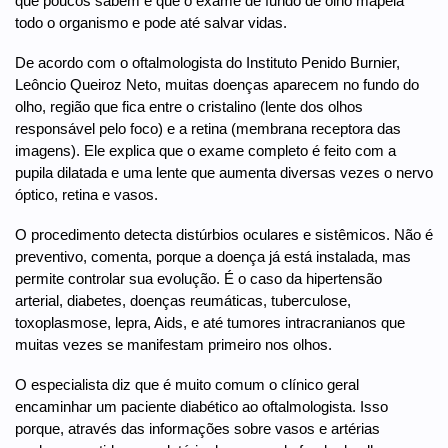
que poucos sabem é que o exame de fundo de olho mapeia
todo o organismo e pode até salvar vidas.
De acordo com o oftalmologista do Instituto Penido Burnier,
Leôncio Queiroz Neto, muitas doenças aparecem no fundo do
olho, região que fica entre o cristalino (lente dos olhos
responsável pelo foco) e a retina (membrana receptora das
imagens). Ele explica que o exame completo é feito com a
pupila dilatada e uma lente que aumenta diversas vezes o nervo
óptico, retina e vasos.
O procedimento detecta distúrbios oculares e sistêmicos. Não é
preventivo, comenta, porque a doença já está instalada, mas
permite controlar sua evolução. É o caso da hipertensão
arterial, diabetes, doenças reumáticas, tuberculose,
toxoplasmose, lepra, Aids, e até tumores intracranianos que
muitas vezes se manifestam primeiro nos olhos.
O especialista diz que é muito comum o clínico geral
encaminhar um paciente diabético ao oftalmologista. Isso
porque, através das informações sobre vasos e artérias