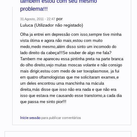
tambem estou com seu mesmo
problema!!!
por
31 Agosto, 2011 - 22:47
Luluca (Utilizador não registado)
Olha ja entrei em depressão com isso,sempre tive minha
vista ótima e agora não mais,estou com muito
medo,medo mesmo,além disso sinto um incomodo do
lado direito da cabeça!!!Se souber de algo me fala?
Tambem me apareceu essa pintinha preta na parte branca
do olho direito,vejo muitas moscas volante e não consigo
mais dirigir,estou com medo de ser toxoplasmose, ja fui
em quatro oftamologistas que me solicitaram exames,e
um deles encontrou uma manchinha na mácula
direita,más disse que isso não era nada e que não era
isso que estava me causando esse transtorno,a cada dia
que passa me sinto pior!!!
Inicie sessão
para publicar comentários