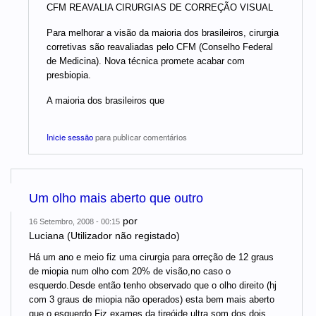
CFM REAVALIA CIRURGIAS DE CORREÇÃO VISUAL
Para melhorar a visão da maioria dos brasileiros, cirurgia
corretivas são reavaliadas pelo CFM (Conselho Federal
de Medicina). Nova técnica promete acabar com
presbiopia.
A maioria dos brasileiros que
Inicie sessão
para publicar comentários
Um olho mais aberto que outro
por
16 Setembro, 2008 - 00:15
Luciana (Utilizador não registado)
Há um ano e meio fiz uma cirurgia para orreção de 12 graus
de miopia num olho com 20% de visão,no caso o
esquerdo.Desde então tenho observado que o olho direito (hj
com 3 graus de miopia não operados) esta bem mais aberto
que o esquerdo.Fiz exames da tireóide,ultra som dos dois