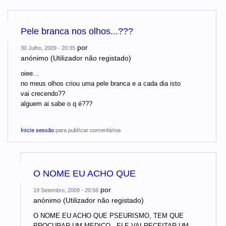
Pele branca nos olhos...???
por
30 Julho, 2009 - 20:35
anónimo (Utilizador não registado)
oiee...
no meus olhos criou uma pele branca e a cada dia isto
vai crecendo??
alguem ai sabe o q é???
Inicie sessão
para publicar comentários
O NOME EU ACHO QUE
por
19 Setembro, 2009 - 20:56
anónimo (Utilizador não registado)
O NOME EU ACHO QUE PSEURISMO, TEM QUE
PROCURAR UM MEDICO , ELE VAI RECEITAR UM