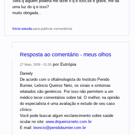
Sera q alguem poderia me dizer o q e isso,se e grave, me da
uma luz do q e isso?
muito obrigada...
Inicie sessão
para publicar comentários
Resposta ao comentário - meus olhos
por
Eutrópia
27 Maio, 2008 - 01:55
Daniely
De acordo com o oftalmologista do Instituto Penido
Burnier, Leôncio Queiroz Neto, os sinais e sintomas
relatados são genéricos. Por isso não permitem a um
médico tecer comentários sobre tal. O melhor, na opinião
do especialista é uma avaliação e estudo de seu caso
clínico.
Você pode buscar algum esclarecimento sobre saúde
ocular no site:
www.drqueirozneto.com.br
E mail:
leoncio@penidoburnier.com.br