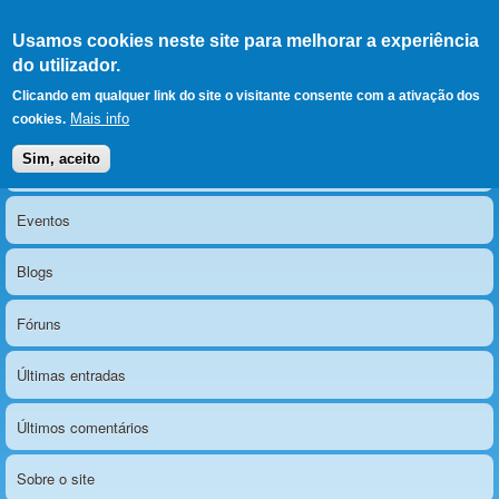
Ir para as secções
(Alt+1)
Ir para o conteúdo
Iniciar sessão
Usamos cookies neste site para melhorar a experiência
LERPARAVER
, ir para a
do utilizador.
página principal
O portal da visão diferente
Clicando em qualquer link do site o visitante consente com a ativação dos
Mais info
cookies.
Sim, aceito
Notícias
Menu principal
Eventos
Blogs
Fóruns
Últimas entradas
Últimos comentários
Sobre o site