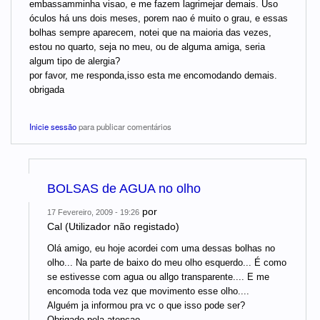
embassamminha visao, e me fazem lagrimejar demais. Uso
óculos há uns dois meses, porem nao é muito o grau, e essas
bolhas sempre aparecem, notei que na maioria das vezes,
estou no quarto, seja no meu, ou de alguma amiga, seria
algum tipo de alergia?
por favor, me responda,isso esta me encomodando demais.
obrigada
Inicie sessão
para publicar comentários
BOLSAS de AGUA no olho
por
17 Fevereiro, 2009 - 19:26
Cal (Utilizador não registado)
Olá amigo, eu hoje acordei com uma dessas bolhas no
olho... Na parte de baixo do meu olho esquerdo... É como
se estivesse com agua ou allgo transparente.... E me
encomoda toda vez que movimento esse olho....
Alguém ja informou pra vc o que isso pode ser?
Obrigado pela atençao...