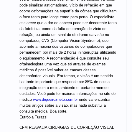
pode sinalizar astigmatismo, vício de refração em que
ocorre deformações na superfíe da córnea que dificultam
o foco tanto para longe como para perto. O especialista
esclarece que a dor de cabeça pode ser decorrente tanto
da fotofobia, como da falta de correção de vício de
refração, ou ainda um sinal de síndrome da visão no
computador, CVS (Computer Vision Syndrome), que
acomete a maioria dos usuários de computadores que
permanecem por mais de 2 horas ininterruptas utilizando
o equipamento. A recomendação é que consulte seu
oftalmologista uma vez que só através de exames
médicos é possível saber as causas desses
desconfortos visuais. Em tempo, a visão é um sentido
bastante importante que responde por 85% de nossa
integração com o meio ambiente e, portanto merece
cuidados. Você pode ter maiores informações no site do
médico
www.drqueirozneto.com.br
onde vai encontrar
muitos artigos sobre a visão, mas nada substitui a
consulta médica. Boa sorte.
Eutrópia Turazzi
CFM REAVALIA CIRURGIAS DE CORREÇÃO VISUAL