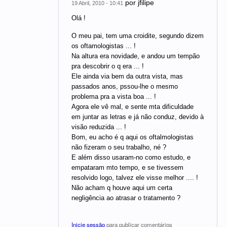
por
jfilipe
19 Abril, 2010 - 10:41
Olá !
O meu pai, tem uma croidite, segundo dizem
os oftamologistas ... !
Na altura era novidade, e andou um tempão
pra descobrir o q era ... !
Ele ainda via bem da outra vista, mas
passados anos, pssou-lhe o mesmo
problema pra a vista boa ... !
Agora ele vê mal, e sente mta dificuldade
em juntar as letras e já não conduz, devido à
visão reduzida ... !
Bom, eu acho é q aqui os oftalmologistas
não fizeram o seu trabalho, né ?
E além disso usaram-no como estudo, e
empataram mto tempo, e se tivessem
resolvido logo, talvez ele visse melhor .... !
Não acham q houve aqui um certa
negligência ao atrasar o tratamento ?
Inicie sessão
para publicar comentários