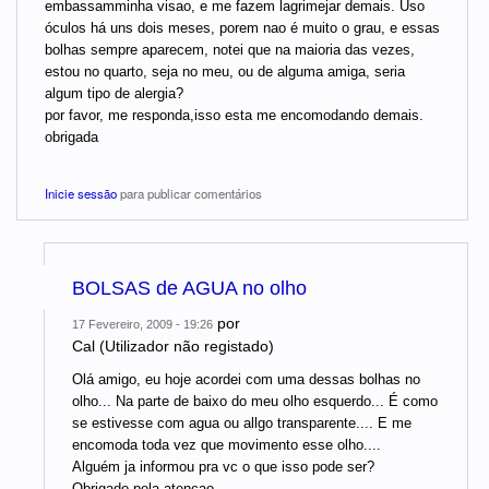
embassamminha visao, e me fazem lagrimejar demais. Uso
óculos há uns dois meses, porem nao é muito o grau, e essas
bolhas sempre aparecem, notei que na maioria das vezes,
estou no quarto, seja no meu, ou de alguma amiga, seria
algum tipo de alergia?
por favor, me responda,isso esta me encomodando demais.
obrigada
Inicie sessão
para publicar comentários
BOLSAS de AGUA no olho
por
17 Fevereiro, 2009 - 19:26
Cal (Utilizador não registado)
Olá amigo, eu hoje acordei com uma dessas bolhas no
olho... Na parte de baixo do meu olho esquerdo... É como
se estivesse com agua ou allgo transparente.... E me
encomoda toda vez que movimento esse olho....
Alguém ja informou pra vc o que isso pode ser?
Obrigado pela atençao...