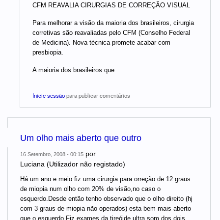
CFM REAVALIA CIRURGIAS DE CORREÇÃO VISUAL
Para melhorar a visão da maioria dos brasileiros, cirurgia
corretivas são reavaliadas pelo CFM (Conselho Federal
de Medicina). Nova técnica promete acabar com
presbiopia.
A maioria dos brasileiros que
Inicie sessão
para publicar comentários
Um olho mais aberto que outro
por
16 Setembro, 2008 - 00:15
Luciana (Utilizador não registado)
Há um ano e meio fiz uma cirurgia para orreção de 12 graus
de miopia num olho com 20% de visão,no caso o
esquerdo.Desde então tenho observado que o olho direito (hj
com 3 graus de miopia não operados) esta bem mais aberto
que o esquerdo.Fiz exames da tireóide,ultra som dos dois