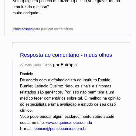
Sera q alguem poderia me dizer o q e isso,se e grave, me da
uma luz do q e isso?
muito obrigada...
Inicie sessão
para publicar comentários
Resposta ao comentário - meus olhos
por
Eutrópia
27 Maio, 2008 - 01:55
Daniely
De acordo com o oftalmologista do Instituto Penido
Burnier, Leôncio Queiroz Neto, os sinais e sintomas
relatados são genéricos. Por isso não permitem a um
médico tecer comentários sobre tal. O melhor, na opinião
do especialista é uma avaliação e estudo de seu caso
clínico.
Você pode buscar algum esclarecimento sobre saúde
ocular no site:
www.drqueirozneto.com.br
E mail:
leoncio@penidoburnier.com.br