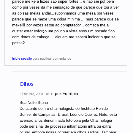
parece me ke a luzes são super fortes... e nao sei pq! bem
como por vezes da me sensação de que parece que tou a ver
as coisas meias andar...suponhamos uma mesa por vezes
parece que se mexe uma coisa minima ... mas parece que se
mexe!!! por vezes estou ao computador... começa me a
custar estar esforço um pouco a vista apos um bocado fico
com dores de cabeça.... alguem me saberá indicar o que se
passa?
Inicie sessão
para publicar comentários
Olhos
por
Eutrópia
2 Outubro, 2008 - 01:11
Boa Noite Bruno
De acordo com o oftalmologista do Instituto Penido
Burnier de Campinas, Brasil, Leôncio Queiroz Neto, esta
aversão à luz denominada fotofobia pela Oftalmologia
pode ser sinal de processo inflamatório intra ou extra
ocular, embora possa ocorrer em olhos sadios. Também