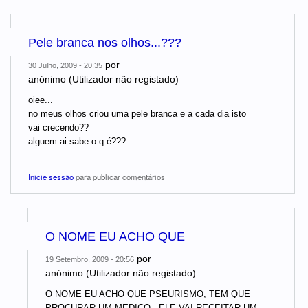
Pele branca nos olhos...???
por
30 Julho, 2009 - 20:35
anónimo (Utilizador não registado)
oiee...
no meus olhos criou uma pele branca e a cada dia isto
vai crecendo??
alguem ai sabe o q é???
Inicie sessão
para publicar comentários
O NOME EU ACHO QUE
por
19 Setembro, 2009 - 20:56
anónimo (Utilizador não registado)
O NOME EU ACHO QUE PSEURISMO, TEM QUE
PROCURAR UM MEDICO , ELE VAI RECEITAR UM