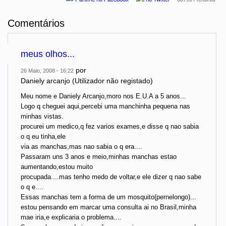
Comentários
meus olhos...
por
26 Maio, 2008 - 16:22
Daniely arcanjo (Utilizador não registado)
Meu nome e Daniely Arcanjo,moro nos E.U.A a 5 anos...
Logo q cheguei aqui,percebi uma manchinha pequena nas
minhas vistas.
procurei um medico,q fez varios exames,e disse q nao sabia
o q eu tinha,ele
via as manchas,mas nao sabia o q era....
Passaram uns 3 anos e meio,minhas manchas estao
aumentando,estou muito
procupada....mas tenho medo de voltar,e ele dizer q nao sabe
o q e....
Essas manchas tem a forma de um mosquito(pernelongo)...
estou pensando em marcar uma consulta ai no Brasil,minha
mae iria,e explicaria o problema....