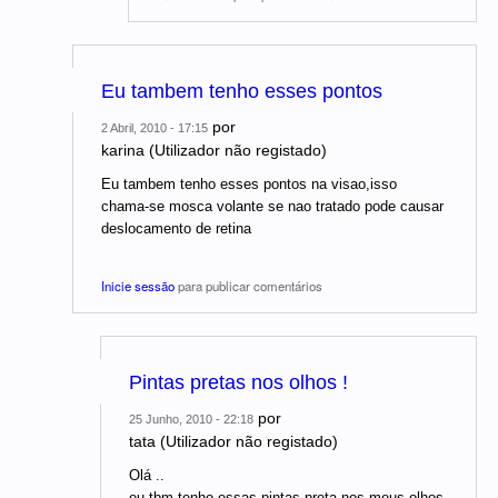
Eu tambem tenho esses pontos
por
2 Abril, 2010 - 17:15
karina (Utilizador não registado)
Eu tambem tenho esses pontos na visao,isso
chama-se mosca volante se nao tratado pode causar
deslocamento de retina
Inicie sessão
para publicar comentários
Pintas pretas nos olhos !
por
25 Junho, 2010 - 22:18
tata (Utilizador não registado)
Olá ..
eu tbm tenho essas pintas preta nos meus olhos