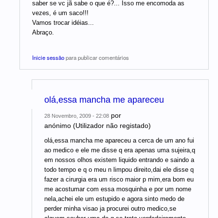
saber se vc jã sabe o que é?... Isso me encomoda as
vezes, é um saco!!!
Vamos trocar idéias...
Abraço.
Inicie sessão
para publicar comentários
olá,essa mancha me apareceu
por
28 Novembro, 2009 - 22:08
anónimo (Utilizador não registado)
olá,essa mancha me apareceu a cerca de um ano fui
ao medico e ele me disse q era apenas uma sujeira,q
em nossos olhos existem liquido entrando e saindo a
todo tempo e q o meu n limpou direito,dai ele disse q
fazer a cirurgia era um risco maior p mim,era bom eu
me acostumar com essa mosquinha e por um nome
nela,achei ele um estupido e agora sinto medo de
perder minha visao ja procurei outro medico,se