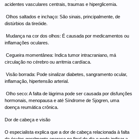
acidentes vasculares centrais, traumas e hiperglicemia.
 Olhos saltados e inchaço: São sinais, principalmente, de
distúrbios da tireóide.
 Mudança na cor dos olhos: É causada por medicamentos ou
inflamações oculares.
 Cegueira momentânea: Indica tumor intracraniano, má
circulação no cérebro ou arritmia cardíaca.
 Visão borrada: Pode sinalizar diabetes, sangramento ocular,
inflamação, hipertensão arterial.
 Olho seco: A falta de lágrima pode ser causada por disfunções
hormonais, menopausa e até Síndrome de Sjogren, uma
doença reumática crônica.
Dor de cabeça e visão
O especialista explica que a dor de cabeça relacionada à falta
de óculos geralmente aparece no final do dia e pode indicar a