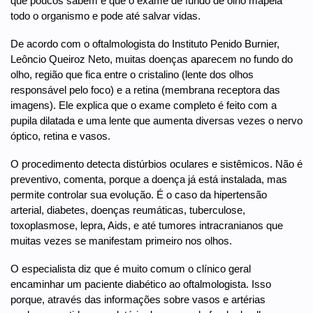
que poucos sabem é que o exame de fundo de olho mapeia
todo o organismo e pode até salvar vidas.
De acordo com o oftalmologista do Instituto Penido Burnier,
Leôncio Queiroz Neto, muitas doenças aparecem no fundo do
olho, região que fica entre o cristalino (lente dos olhos
responsável pelo foco) e a retina (membrana receptora das
imagens). Ele explica que o exame completo é feito com a
pupila dilatada e uma lente que aumenta diversas vezes o nervo
óptico, retina e vasos.
O procedimento detecta distúrbios oculares e sistêmicos. Não é
preventivo, comenta, porque a doença já está instalada, mas
permite controlar sua evolução. É o caso da hipertensão
arterial, diabetes, doenças reumáticas, tuberculose,
toxoplasmose, lepra, Aids, e até tumores intracranianos que
muitas vezes se manifestam primeiro nos olhos.
O especialista diz que é muito comum o clínico geral
encaminhar um paciente diabético ao oftalmologista. Isso
porque, através das informações sobre vasos e artérias