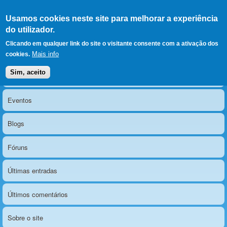
Ir para as secções
(Alt+1)
Ir para o conteúdo
Iniciar sessão
Usamos cookies neste site para melhorar a experiência
LERPARAVER
, ir para a
do utilizador.
página principal
O portal da visão diferente
Clicando em qualquer link do site o visitante consente com a ativação dos
Mais info
cookies.
Sim, aceito
Notícias
Menu principal
Eventos
Blogs
Fóruns
Últimas entradas
Últimos comentários
Sobre o site