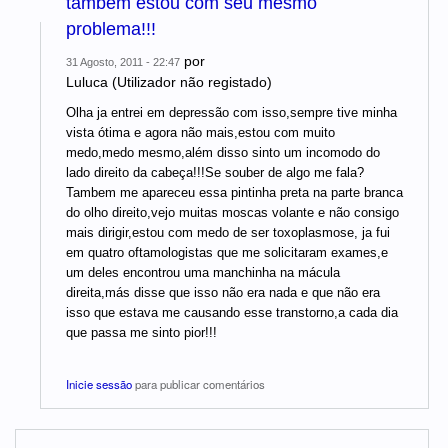
tambem estou com seu mesmo
problema!!!
por
31 Agosto, 2011 - 22:47
Luluca (Utilizador não registado)
Olha ja entrei em depressão com isso,sempre tive minha
vista ótima e agora não mais,estou com muito
medo,medo mesmo,além disso sinto um incomodo do
lado direito da cabeça!!!Se souber de algo me fala?
Tambem me apareceu essa pintinha preta na parte branca
do olho direito,vejo muitas moscas volante e não consigo
mais dirigir,estou com medo de ser toxoplasmose, ja fui
em quatro oftamologistas que me solicitaram exames,e
um deles encontrou uma manchinha na mácula
direita,más disse que isso não era nada e que não era
isso que estava me causando esse transtorno,a cada dia
que passa me sinto pior!!!
Inicie sessão
para publicar comentários