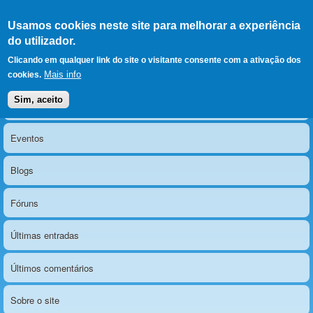
Ir para as secções
(Alt+1)
Ir para o conteúdo
Iniciar sessão
Usamos cookies neste site para melhorar a experiência
LERPARAVER
, ir para a
do utilizador.
página principal
O portal da visão diferente
Clicando em qualquer link do site o visitante consente com a ativação dos
Mais info
cookies.
Sim, aceito
Notícias
Menu principal
Eventos
Blogs
Fóruns
Últimas entradas
Últimos comentários
Sobre o site