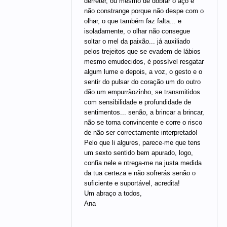
derreter, ou mesmo de dobrar o aço e
não constrange porque não despe com o
olhar, o que também faz falta... e
isoladamente, o olhar não consegue
soltar o mel da paixão... já auxiliado
pelos trejeitos que se evadem de lábios
mesmo emudecidos, é possível resgatar
algum lume e depois, a voz, o gesto e o
sentir do pulsar do coração um do outro
dão um empurrãozinho, se transmitidos
com sensibilidade e profundidade de
sentimentos... senão, a brincar a brincar,
não se torna convincente e corre o risco
de não ser correctamente interpretado!
Pelo que li algures, parece-me que tens
um sexto sentido bem apurado, logo,
confia nele e ntrega-me na justa medida
da tua certeza e não sofrerás senão o
suficiente e suportável, acredita!
Um abraço a todos,
Ana