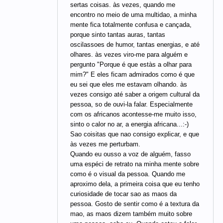
sertas coisas. às vezes, quando me
encontro no meio de uma multidao, a minha
mente fica totalmente confusa e cançada,
porque sinto tantas auras, tantas
oscilassoes de humor, tantas energias, e até
olhares. às vezes viro-me para alguém e
pergunto "Porque é que estàs a olhar para
mim?" E eles ficam admirados como é que
eu sei que eles me estavam olhando. às
vezes consigo até saber a origem cultural da
pessoa, so de ouvi-la falar. Especialmente
com os africanos acontesse-me muito isso,
sinto o calor no ar, a energia africana...:-)
Sao coisitas que nao consigo explicar, e que
às vezes me perturbam.
Quando eu ousso a voz de alguém, fasso
uma espéci de retrato na minha mente sobre
como é o visual da pessoa. Quando me
aproximo dela, a primeira coisa que eu tenho
curiosidade de tocar sao as maos da
pessoa. Gosto de sentir como é a textura da
mao, as maos dizem também muito sobre