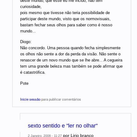
deste mundo, que esse eu me incluo, não tem
curiosidade,
pois mesmo que tivesse não teria possibilidade de
participar deste mundo, visto que os normovisuais,
bastam fechar seus olhos para saber como é nosso
mundo...
Diogo:
Não concordo. Uma pessoa quando fecha simplesmente
os olhos não sente a dor da perda da visão. Não sente o
renascer de um novo mundo que se lhe abre... A cegueira
tem uma grande beleza mas também se pode afirmar que
é catastrófica.
Pote
Inicie sessão
para publicar comentários
sexto sentido e "ler no olhar"
por
Lirio branco
2 Janeiro, 2008 - 11:27