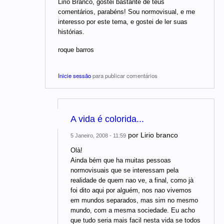
Lirio Branco, gostei bastante de teus
comentários, parabéns! Sou normovisual, e me
interesso por este tema, e gostei de ler suas
histórias.
roque barros
Inicie sessão
para publicar comentários
A vida é colorida...
por
Lirio branco
5 Janeiro, 2008 - 11:59
Olà!
Ainda bém que ha muitas pessoas
normovisuais que se interessam pela
realidade de quem nao ve, a final, como jà
foi dito aqui por alguém, nos nao vivemos
em mundos separados, mas sim no mesmo
mundo, com a mesma sociedade. Eu acho
que tudo seria mais facil nesta vida se todos