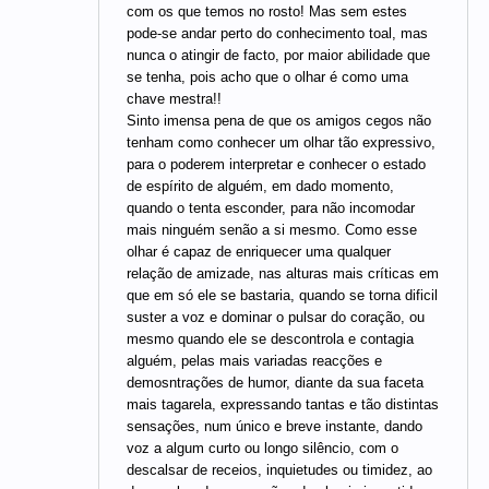
com os que temos no rosto! Mas sem estes
pode-se andar perto do conhecimento toal, mas
nunca o atingir de facto, por maior abilidade que
se tenha, pois acho que o olhar é como uma
chave mestra!!
Sinto imensa pena de que os amigos cegos não
tenham como conhecer um olhar tão expressivo,
para o poderem interpretar e conhecer o estado
de espírito de alguém, em dado momento,
quando o tenta esconder, para não incomodar
mais ninguém senão a si mesmo. Como esse
olhar é capaz de enriquecer uma qualquer
relação de amizade, nas alturas mais críticas em
que em só ele se bastaria, quando se torna dificil
suster a voz e dominar o pulsar do coração, ou
mesmo quando ele se descontrola e contagia
alguém, pelas mais variadas reacções e
demosntrações de humor, diante da sua faceta
mais tagarela, expressando tantas e tão distintas
sensações, num único e breve instante, dando
voz a algum curto ou longo silêncio, com o
descalsar de receios, inquietudes ou timidez, ao