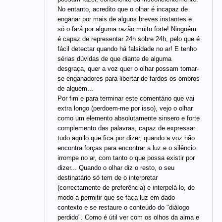
No entanto, acredito que o olhar é incapaz de
enganar por mais de alguns breves instantes e
só o fará por alguma razão muito forte! Ninguém
é capaz de representar 24h sobre 24h, pelo que é
fácil detectar quando há falsidade no ar! E tenho
sérias dúvidas de que diante de alguma
desgraça, quer a voz quer o olhar possam tornar-
se enganadores para libertar de fardos os ombros
de alguém...
Por fim e para terminar este comentário que vai
extra longo (perdoem-me por isso), vejo o olhar
como um elemento absolutamente sinsero e forte
complemento das palavras, capaz de expressar
tudo aquilo que fica por dizer, quando a voz não
encontra forças para encontrar a luz e o silêncio
irrompe no ar, com tanto o que possa existir por
dizer... Quando o olhar diz o resto, o seu
destinatário só tem de o interpretar
(correctamente de preferência) e interpelá-lo, de
modo a permitir que se faça luz em dado
contexto e se restaure o conteúdo do "diálogo
perdido". Como é útil ver com os olhos da alma e