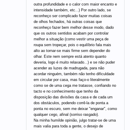
outra profundidade e o calor com maior encanto e
intensidade também, etc...) Por outro lado, se
reconheço ser complicado fazer muitas coisas
de olhos fechados, há outras coisas que
reconheço fazer bem melhor desse modo, dado
que os outros sentidos acabam por controlar
melhor a situação (como vestir uma peça de
roupa sem tropeçar, pois o equilíbrio fala mais
alto ao tornar-se mais firme sem depender do
olhar. Este nem sempre está atento quanto
deveria, logo é muito relaxado...) e se não puder
acender as luzes de madrugada, para não
acordar ninguém, também não tenho dificuldade
em circular por casa, mas faço-o literalmente
como se de uma cega me tratasse, confiando no
tacto e no conhecimento que tenho da
disposição das divisões da casa e de cada um
dos obstáculos, podendo corrê-la de ponta a
ponta no escuro, sem me deixar "enganar", como
qualquer cego, afinal (sorriso rasgado).
Na minha humilde opinião, julgo tratar-se de uma
mais valia para toda a gente, o desejo de