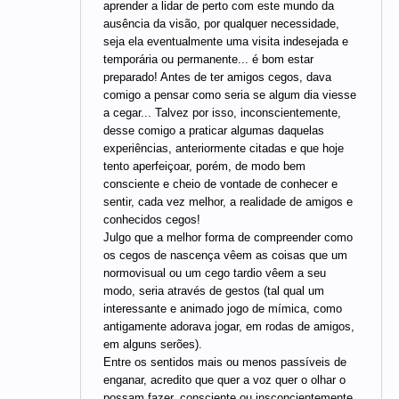
aprender a lidar de perto com este mundo da
ausência da visão, por qualquer necessidade,
seja ela eventualmente uma visita indesejada e
temporária ou permanente... é bom estar
preparado! Antes de ter amigos cegos, dava
comigo a pensar como seria se algum dia viesse
a cegar... Talvez por isso, inconscientemente,
desse comigo a praticar algumas daquelas
experiências, anteriormente citadas e que hoje
tento aperfeiçoar, porém, de modo bem
consciente e cheio de vontade de conhecer e
sentir, cada vez melhor, a realidade de amigos e
conhecidos cegos!
Julgo que a melhor forma de compreender como
os cegos de nascença vêem as coisas que um
normovisual ou um cego tardio vêem a seu
modo, seria através de gestos (tal qual um
interessante e animado jogo de mímica, como
antigamente adorava jogar, em rodas de amigos,
em alguns serões).
Entre os sentidos mais ou menos passíveis de
enganar, acredito que quer a voz quer o olhar o
possam fazer, consciente ou insconcientemente.