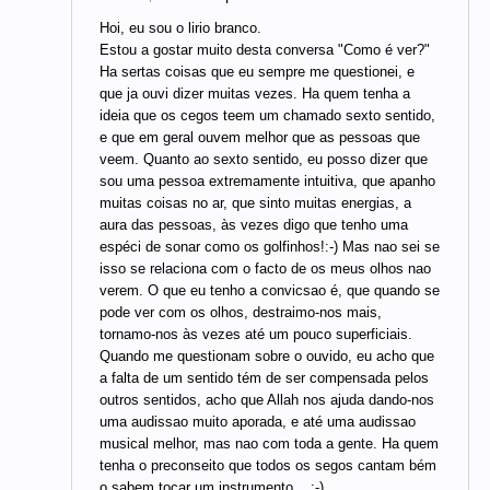
Hoi, eu sou o lirio branco.
Estou a gostar muito desta conversa "Como é ver?"
Ha sertas coisas que eu sempre me questionei, e
que ja ouvi dizer muitas vezes. Ha quem tenha a
ideia que os cegos teem um chamado sexto sentido,
e que em geral ouvem melhor que as pessoas que
veem. Quanto ao sexto sentido, eu posso dizer que
sou uma pessoa extremamente intuitiva, que apanho
muitas coisas no ar, que sinto muitas energias, a
aura das pessoas, às vezes digo que tenho uma
espéci de sonar como os golfinhos!:-) Mas nao sei se
isso se relaciona com o facto de os meus olhos nao
verem. O que eu tenho a convicsao é, que quando se
pode ver com os olhos, destraimo-nos mais,
tornamo-nos às vezes até um pouco superficiais.
Quando me questionam sobre o ouvido, eu acho que
a falta de um sentido tém de ser compensada pelos
outros sentidos, acho que Allah nos ajuda dando-nos
uma audissao muito aporada, e até uma audissao
musical melhor, mas nao com toda a gente. Ha quem
tenha o preconseito que todos os segos cantam bém
o sabem tocar um instrumento....:-)