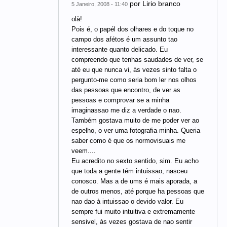
por
Lirio branco
5 Janeiro, 2008 - 11:40
olà!
Pois é, o papél dos olhares e do toque no
campo dos afétos é um assunto tao
interessante quanto delicado. Eu
compreendo que tenhas saudades de ver, se
até eu que nunca vi, às vezes sinto falta o
pergunto-me como seria bom ler nos olhos
das pessoas que encontro, de ver as
pessoas e comprovar se a minha
imaginassao me diz a verdade o nao.
Também gostava muito de me poder ver ao
espelho, o ver uma fotografia minha. Queria
saber como é que os normovisuais me
veem....
Eu acredito no sexto sentido, sim. Eu acho
que toda a gente tém intuissao, nasceu
conosco. Mas a de ums é mais aporada, a
de outros menos, até porque ha pessoas que
nao dao à intuissao o devido valor. Eu
sempre fui muito intuitiva e extremamente
sensivel, às vezes gostava de nao sentir