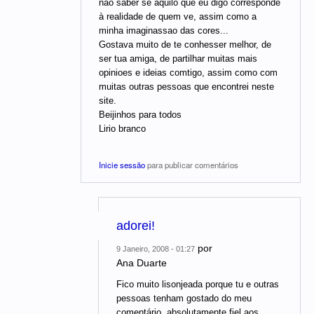
nao saber se aquilo que eu digo corresponde
à realidade de quem ve, assim como a
minha imaginassao das cores...
Gostava muito de te conhesser melhor, de
ser tua amiga, de partilhar muitas mais
opinioes e ideias comtigo, assim como com
muitas outras pessoas que encontrei neste
site.
Beijinhos para todos
Lirio branco
Inicie sessão
para publicar comentários
adorei!
por
9 Janeiro, 2008 - 01:27
Ana Duarte
Fico muito lisonjeada porque tu e outras
pessoas tenham gostado do meu
comentário, absolutamente fiel aos