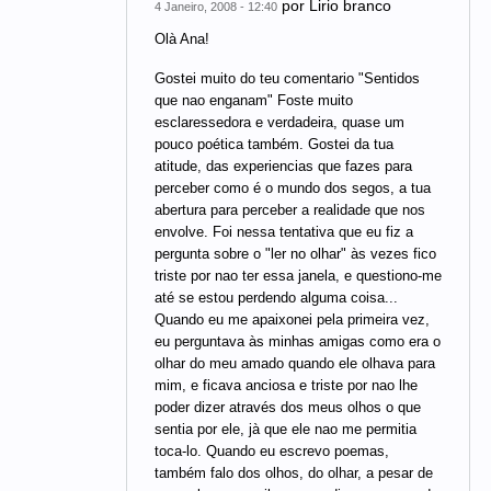
por
Lirio branco
4 Janeiro, 2008 - 12:40
Olà Ana!
Gostei muito do teu comentario "Sentidos
que nao enganam" Foste muito
esclaressedora e verdadeira, quase um
pouco poética também. Gostei da tua
atitude, das experiencias que fazes para
perceber como é o mundo dos segos, a tua
abertura para perceber a realidade que nos
envolve. Foi nessa tentativa que eu fiz a
pergunta sobre o "ler no olhar" às vezes fico
triste por nao ter essa janela, e questiono-me
até se estou perdendo alguma coisa...
Quando eu me apaixonei pela primeira vez,
eu perguntava às minhas amigas como era o
olhar do meu amado quando ele olhava para
mim, e ficava anciosa e triste por nao lhe
poder dizer através dos meus olhos o que
sentia por ele, jà que ele nao me permitia
toca-lo. Quando eu escrevo poemas,
também falo dos olhos, do olhar, a pesar de