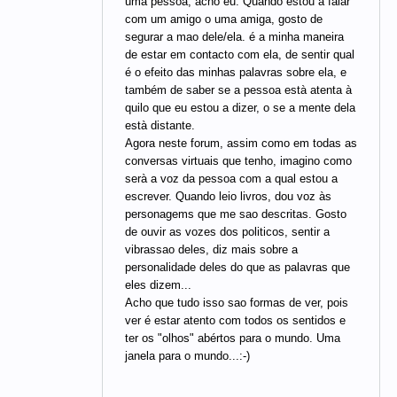
uma pessoa, acho eu. Quando estou a falar
com um amigo o uma amiga, gosto de
segurar a mao dele/ela. é a minha maneira
de estar em contacto com ela, de sentir qual
é o efeito das minhas palavras sobre ela, e
também de saber se a pessoa està atenta à
quilo que eu estou a dizer, o se a mente dela
està distante.
Agora neste forum, assim como em todas as
conversas virtuais que tenho, imagino como
serà a voz da pessoa com a qual estou a
escrever. Quando leio livros, dou voz às
personagems que me sao descritas. Gosto
de ouvir as vozes dos politicos, sentir a
vibrassao deles, diz mais sobre a
personalidade deles do que as palavras que
eles dizem...
Acho que tudo isso sao formas de ver, pois
ver é estar atento com todos os sentidos e
ter os "olhos" abértos para o mundo. Uma
janela para o mundo...:-)