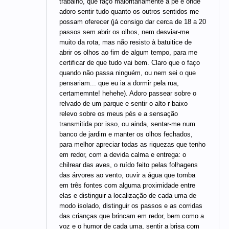
trabalho, que faço maioritariamente a pé e onde
adoro sentir tudo quanto os outros sentidos me
possam oferecer (já consigo dar cerca de 18 a 20
passos sem abrir os olhos, nem desviar-me
muito da rota, mas não resisto à batuitice de
abrir os olhos ao fim de algum tempo, para me
certificar de que tudo vai bem. Claro que o faço
quando não passa ninguém, ou nem sei o que
pensariam... que eu ia a dormir pela rua,
certamemnte! hehehe). Adoro passear sobre o
relvado de um parque e sentir o alto r baixo
relevo sobre os meus pés e a sensação
transmitida por isso, ou ainda, sentar-me num
banco de jardim e manter os olhos fechados,
para melhor apreciar todas as riquezas que tenho
em redor, com a devida calma e entrega: o
chilrear das aves, o ruído feito pelas folhagens
das árvores ao vento, ouvir a água que tomba
em três fontes com alguma proximidade entre
elas e distinguir a localização de cada uma de
modo isolado, distinguir os passos e as corridas
das crianças que brincam em redor, bem como a
voz e o humor de cada uma, sentir a brisa com