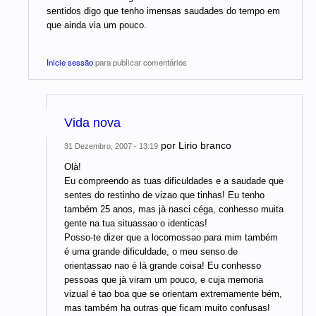
sentidos digo que tenho imensas saudades do tempo em
que ainda via um pouco.
Inicie sessão
para publicar comentários
Vida nova
por
Lirio branco
31 Dezembro, 2007 - 13:19
Olà!
Eu compreendo as tuas dificuldades e a saudade que
sentes do restinho de vizao que tinhas! Eu tenho
também 25 anos, mas jà nasci céga, conhesso muita
gente na tua situassao o identicas!
Posso-te dizer que a locomossao para mim também
é uma grande dificuldade, o meu senso de
orientassao nao é là grande coisa! Eu conhesso
pessoas que jà viram um pouco, e cuja memoria
vizual é tao boa que se orientam extremamente bém,
mas também ha outras que ficam muito confusas!