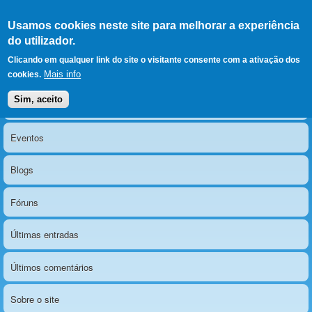
Ir para as secções
(Alt+1)
Ir para o conteúdo
Iniciar sessão
Usamos cookies neste site para melhorar a experiência
LERPARAVER
, ir para a
do utilizador.
página principal
O portal da visão diferente
Clicando em qualquer link do site o visitante consente com a ativação dos
Mais info
cookies.
Sim, aceito
Notícias
Menu principal
Eventos
Blogs
Fóruns
Últimas entradas
Últimos comentários
Sobre o site