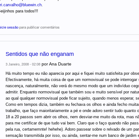
ri.carvalho@bluewin.ch
.
eijinhos para todos!!!
nicie sessão
para publicar comentários
Sentidos que não enganam
por
Ana Duarte
3 Janeiro, 2008 - 02:08
Há muito tempo eu não aparecia por aqui e fiquei muito satisfeita por obs
Efectivamente, há muita coisa de que um normovisual se pode interrogar
nascença, naturalmente, não verá do mesmo modo que um indivíduo cego 
admitir. Enquanto normovisual que também sou e muito sensível por nat
ao qual qualquer normovisual pode ficar sujeito, quando menos esperar, se
Como em tempos dizia, também eu fechava os olhos e ainda fecho muitas
trabalho, que faço maioritariamente a pé e onde adoro sentir tudo quanto
18 a 20 passos sem abrir os olhos, nem desviar-me muito da rota, mas não
para me certificar de que tudo vai bem. Claro que o faço quando não pass
pela rua, certamemnte! hehehe). Adoro passear sobre o relvado de um parq
sensação transmitida por isso, ou ainda, sentar-me num banco de jardim 