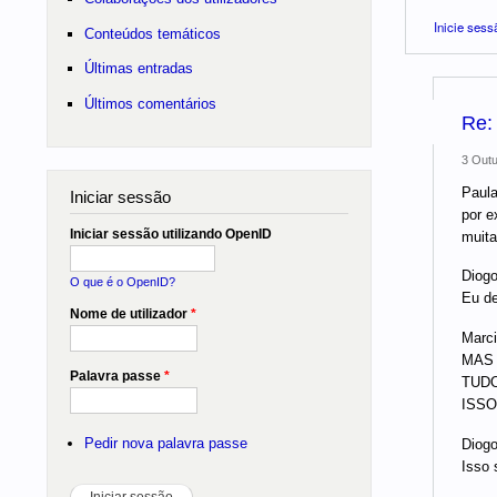
Inicie sess
Conteúdos temáticos
Últimas entradas
Últimos comentários
Re:
3 Outu
Paula
Iniciar sessão
por e
Iniciar sessão utilizando OpenID
muita
Diogo
O que é o OpenID?
Eu de
Nome de utilizador
*
Marci
MAS
Palavra passe
*
TUDO
ISSO
Pedir nova palavra passe
Diogo
Isso 