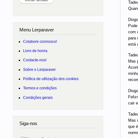
Tadeu
Quand
Diogo
Pode 
Menu Lerparaver
com o
para 
Colabore connosco!
está 
Livro de honra
Tadeu
Contacte-nos!
Mas p
Acont
Sobre o Lerparaver
minha
Política de utilização dos cookies
recor
Termos e condições
Diogo
Feliz
Condições gerais
cair 
Tadeu
Mas r
Siga-nos
que é
normo