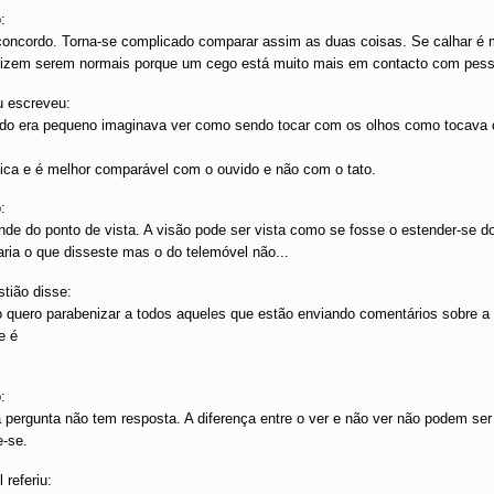
:
oncordo. Torna-se complicado comparar assim as duas coisas. Se calhar é 
izem serem normais porque um cego está muito mais em contacto com pesso
 escreveu:
o era pequeno imaginava ver como sendo tocar com os olhos como tocava co
tica e é melhor comparável com o ouvido e não com o tato.
:
de do ponto de vista. A visão pode ser vista como se fosse o estender-se do
aria o que disseste mas o do telemóvel não...
tião disse:
 quero parabenizar a todos aqueles que estão enviando comentários sobre a 
e é
:
 pergunta não tem resposta. A diferença entre o ver e não ver não podem ser
e-se.
 referiu: