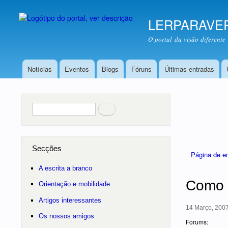
LERPARAVE
O portal da visão diferente
Notícias
Eventos
Blogs
Fóruns
Últimas entradas
Menu principal
Pesquisar
no portal
Secções
Está aqui
Página de e
A escrita a branco
Como 
Orientação e mobilidade
Artigos interessantes
14 Março, 2007
Os nossos amigos
Forums: