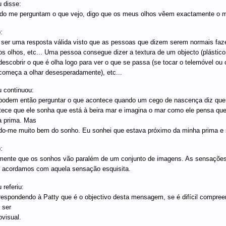
 disse:
o me perguntam o que vejo, digo que os meus olhos vêem exactamente o 
:
ser uma resposta válida visto que as pessoas que dizem serem normais faz
s olhos, etc... Uma pessoa consegue dizer a textura de um objecto (plástico
descobrir o que é olha logo para ver o que se passa (se tocar o telemóvel ou
começa a olhar desesperadamente), etc...
 continuou:
odem então perguntar o que acontece quando um cego de nascença diz qu
ece que ele sonha que está à beira mar e imagina o mar como ele pensa que 
 prima. Mas
do-me muito bem do sonho. Eu sonhei que estava próximo da minha prima e s
:
mente que os sonhos vão paralém de um conjunto de imagens. As sensaçõe
e acordamos com aquela sensação esquisita.
 referiu:
espondendo à Patty que é o objectivo desta mensagem, se é difícil compreen
 ser
visual.