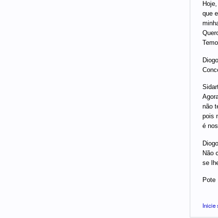
Hoje,
que e
minha
Quero
Temos
Diogo
Conco
Sidar
Agora
não t
pois 
é nos
Diogo
Não c
se lh
Pote
Inicie