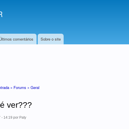
R
, ir para a página principal
Últimos comentários
Sobre o site
ntrada »
Forums »
Geral
é ver???
 - 14:19
por
Paty