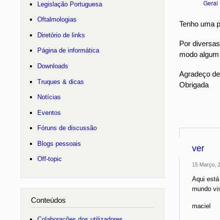
Geral
Legislação Portuguesa
Oftalmologias
Tenho uma pe
Diretório de links
Por diversas
Página de informática
modo algum 
Downloads
Agradeço des
Truques & dicas
Obrigada
Notícias
Eventos
Fóruns de discussão
Blogs pessoais
ver
Off-topic
15 Março, 2
Aqui está
mundo vis
Conteúdos
maciel
Colaborações dos utilizadores