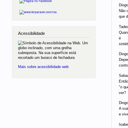
Diogo
Não c
que d
Tadeu
Quand
Acessibilidade
é
sinté
Diogo
Depen
contr
Mais sobre acessibilidade web
Sebas
Então
"o qu
ver?
Diogo
A sua
e viv
Isabel