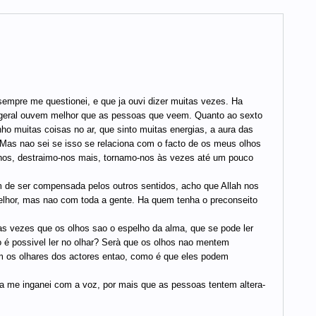
empre me questionei, e que ja ouvi dizer muitas vezes. Ha
geral ouvem melhor que as pessoas que veem. Quanto ao sexto
o muitas coisas no ar, que sinto muitas energias, a aura das
Mas nao sei se isso se relaciona com o facto de os meus olhos
hos, destraimo-nos mais, tornamo-nos às vezes até um pouco
 de ser compensada pelos outros sentidos, acho que Allah nos
lhor, mas nao com toda a gente. Ha quem tenha o preconseito
as vezes que os olhos sao o espelho da alma, que se pode ler
 é possivel ler no olhar? Serà que os olhos nao mentem
 os olhares dos actores entao, como é que eles podem
a me inganei com a voz, por mais que as pessoas tentem altera-