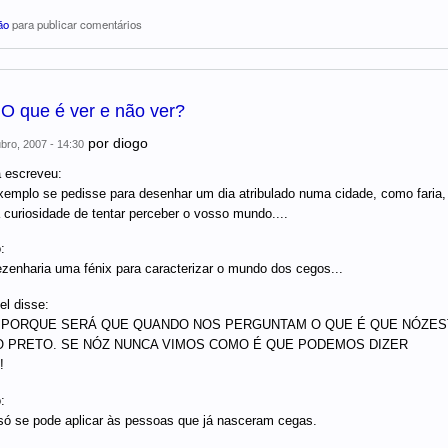
ão
para publicar comentários
 O que é ver e não ver?
por
diogo
bro, 2007 - 14:30
 escreveu:
xemplo se pedisse para desenhar um dia atribulado numa cidade, como faria, 
 curiosidade de tentar perceber o vosso mundo....
:
zenharia uma fénix para caracterizar o mundo dos cegos...
el disse:
 PORQUE SERÁ QUE QUANDO NOS PERGUNTAM O QUE É QUE NÓZE
 PRETO. SE NÓZ NUNCA VIMOS COMO É QUE PODEMOS DIZER
!
:
só se pode aplicar às pessoas que já nasceram cegas.