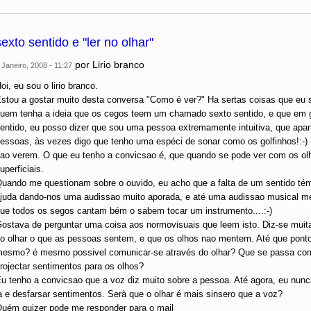
sexto sentido e "ler no olhar"
por
Lirio branco
 Janeiro, 2008 - 11:27
oi, eu sou o lirio branco.
stou a gostar muito desta conversa "Como é ver?" Ha sertas coisas que eu s
uem tenha a ideia que os cegos teem um chamado sexto sentido, e que em 
entido, eu posso dizer que sou uma pessoa extremamente intuitiva, que apanh
essoas, às vezes digo que tenho uma espéci de sonar como os golfinhos!:-) 
ao verem. O que eu tenho a convicsao é, que quando se pode ver com os ol
uperficiais.
uando me questionam sobre o ouvido, eu acho que a falta de um sentido tém
juda dando-nos uma audissao muito aporada, e até uma audissao musical me
ue todos os segos cantam bém o sabem tocar um instrumento....:-)
ostava de perguntar uma coisa aos normovisuais que leem isto. Diz-se muit
o olhar o que as pessoas sentem, e que os olhos nao mentem. Até que ponto
esmo? é mesmo possivel comunicar-se através do olhar? Que se passa com
rojectar sentimentos para os olhos?
u tenho a convicsao que a voz diz muito sobre a pessoa. Até agora, eu nunc
a e desfarsar sentimentos. Serà que o olhar é mais sinsero que a voz?
uém quizer pode me responder para o mail