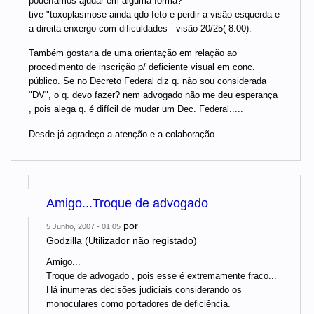
poderíamos ajudar em alguma forma?
tive "toxoplasmose ainda qdo feto e perdir a visão esquerda e
a direita enxergo com dificuldades - visão 20/25(-8:00).
Também gostaria de uma orientação em relação ao
procedimento de inscrição p/ deficiente visual em conc.
público. Se no Decreto Federal diz q. não sou considerada
"DV", o q. devo fazer? nem advogado não me deu esperança
, pois alega q. é difícil de mudar um Dec. Federal.....
Desde já agradeço a atenção e a colaboração
Amigo...Troque de advogado
por
5 Junho, 2007 - 01:05
Godzilla (Utilizador não registado)
Amigo...
Troque de advogado , pois esse é extremamente fraco...
Há inumeras decisões judiciais considerando os
monoculares como portadores de deficiência.