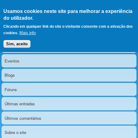
Ir para as secções
(Alt+1)
Ir para o conteúdo
Iniciar sessão
Usamos cookies neste site para melhorar a experiência
LERPARAVER
, ir para a
do utilizador.
página principal
O portal da visão diferente
Clicando em qualquer link do site o visitante consente com a ativação dos
Mais info
cookies.
Sim, aceito
Notícias
Menu principal
Eventos
Blogs
Fóruns
Últimas entradas
Últimos comentários
Sobre o site