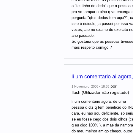
o "testinho do dedo" que a pessoa 
pra vc tampar o olho q vc enxerga 
pergunta "qtos dedos tem aqui?", c
isso é ridiculo, ja passei por isso v
vezes, ate no exame do exercito n
ano passado.
Só gostaria que as pessoas tivess
mais respeito comigo ;/
li um comentario ai agora,
por
1 Novembro, 2008 - 18:55
flash (Utilizador não registado)
li um comentario agora, de uma
pessoa q diz q tem beneficio do IN
cara, eu nao sou deficiente, só seri
se eu fosse cego dos dois olhos (c
q eu digo 100% ), a mae da namor
do meu melhor amigo chegou outro