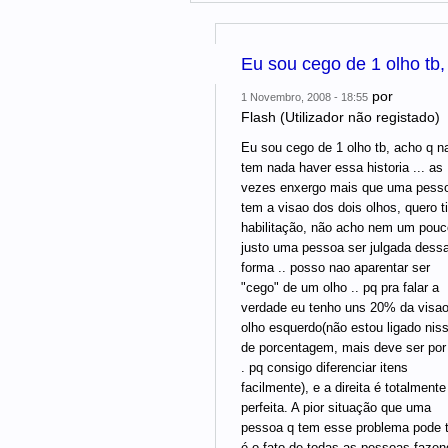
Eu sou cego de 1 olho tb,
por
1 Novembro, 2008 - 18:55
Flash (Utilizador não registado)
Eu sou cego de 1 olho tb, acho q n
tem nada haver essa historia ... as
vezes enxergo mais que uma pess
tem a visao dos dois olhos, quero ti
habilitação, não acho nem um pouc
justo uma pessoa ser julgada dess
forma .. posso nao aparentar ser
"cego" de um olho .. pq pra falar a
verdade eu tenho uns 20% da visa
olho esquerdo(não estou ligado nis
de porcentagem, mais deve ser por
. pq consigo diferenciar itens
facilmente), e a direita é totalmente
perfeita. A pior situação que uma
pessoa q tem esse problema pode t
é o fato de todas as pessoas fazen