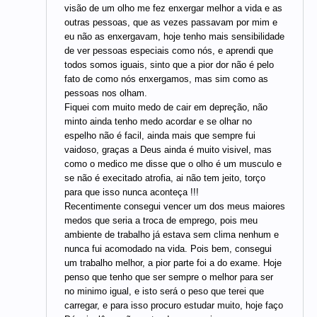
visão de um olho me fez enxergar melhor a vida e as
outras pessoas, que as vezes passavam por mim e
eu não as enxergavam, hoje tenho mais sensibilidade
de ver pessoas especiais como nós, e aprendi que
todos somos iguais, sinto que a pior dor não é pelo
fato de como nós enxergamos, mas sim como as
pessoas nos olham.
Fiquei com muito medo de cair em depreção, não
minto ainda tenho medo acordar e se olhar no
espelho não é facil, ainda mais que sempre fui
vaidoso, graças a Deus ainda é muito visivel, mas
como o medico me disse que o olho é um musculo e
se não é execitado atrofia, ai não tem jeito, torço
para que isso nunca aconteça !!!
Recentimente consegui vencer um dos meus maiores
medos que seria a troca de emprego, pois meu
ambiente de trabalho já estava sem clima nenhum e
nunca fui acomodado na vida. Pois bem, consegui
um trabalho melhor, a pior parte foi a do exame. Hoje
penso que tenho que ser sempre o melhor para ser
no minimo igual, e isto será o peso que terei que
carregar, e para isso procuro estudar muito, hoje faço