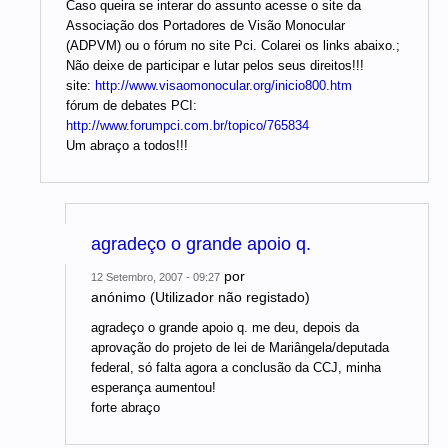
Caso queira se interar do assunto acesse o site da
Associação dos Portadores de Visão Monocular
(ADPVM) ou o fórum no site Pci. Colarei os links abaixo.;
Não deixe de participar e lutar pelos seus direitos!!!
site:
http://www.visaomonocular.org/inicio800.htm
fórum de debates PCI:
http://www.forumpci.com.br/topico/765834
Um abraço a todos!!!
agradeço o grande apoio q.
por
12 Setembro, 2007 - 09:27
anónimo (Utilizador não registado)
agradeço o grande apoio q. me deu, depois da
aprovação do projeto de lei de Mariângela/deputada
federal, só falta agora a conclusão da CCJ, minha
esperança aumentou!
forte abraço