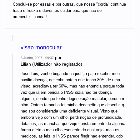
Conclui-se por essas e por outras, que nossa "corda" continua
fraca e frouxa e devemos cuidar para que não se
arrebente...nunca !
visao monocular
por
6 Junho, 2007 - 09:37
Lilian (Utilizador não registado)
Jose Luis, venho brigando na justiça para receber meu
auxilio doença, descobri ontem que tenho 80% de uma
visao, acreditava ter 60%, mas nao entendia porque toda
vez que ia em pericia o INSS dizia nao ter doença
alguma, sendo que tenho degeneração macular, perdi um
olho. Ontem tamanha foi minha decepção que descobri q
nao sou considerada uma deficiente visual. Visto que
embora vejo com um olho, perdi noção de profundidade,
detalhes, as manchas que vejo constatemente de alguma
forma afeta o meu olho esquerdo do qual vejo, mas os
medicos, as leis, o INSS parece fingir nao entender, qdo