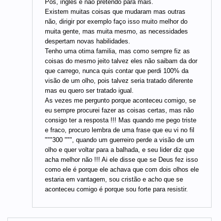
Pós, inglês e não pretendo para mais.
Existem muitas coisas que mudaram mas outras
não, dirigir por exemplo faço isso muito melhor do
muita gente, mas muita mesmo, as necessidades
despertam novas habilidades.
Tenho uma otima familia, mas como sempre fiz as
coisas do mesmo jeito talvez eles não saibam da dor
que carrego, nunca quis contar que perdi 100% da
visão de um olho, pois talvez seria tratado diferente
mas eu quero ser tratado igual.
As vezes me pergunto porque aconteceu comigo, se
eu sempre procurei fazer as coisas certas, mas não
consigo ter a resposta !!! Mas quando me pego triste
e fraco, procuro lembra de uma frase que eu vi no fil
"""300 """, quando um guerreiro perde a visão de um
olho e quer voltar para a balhada, e seu lider diz que
acha melhor não !!! Ai ele disse que se Deus fez isso
como ele é porque ele achava que com dois olhos ele
estaria em vantagem, sou cristão e acho que se
aconteceu comigo é porque sou forte para resistir.