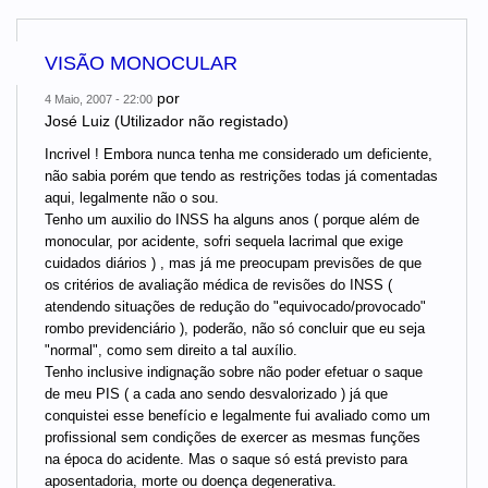
VISÃO MONOCULAR
por
4 Maio, 2007 - 22:00
José Luiz (Utilizador não registado)
Incrivel ! Embora nunca tenha me considerado um deficiente,
não sabia porém que tendo as restrições todas já comentadas
aqui, legalmente não o sou.
Tenho um auxilio do INSS ha alguns anos ( porque além de
monocular, por acidente, sofri sequela lacrimal que exige
cuidados diários ) , mas já me preocupam previsões de que
os critérios de avaliação médica de revisões do INSS (
atendendo situações de redução do "equivocado/provocado"
rombo previdenciário ), poderão, não só concluir que eu seja
"normal", como sem direito a tal auxílio.
Tenho inclusive indignação sobre não poder efetuar o saque
de meu PIS ( a cada ano sendo desvalorizado ) já que
conquistei esse benefício e legalmente fui avaliado como um
profissional sem condições de exercer as mesmas funções
na época do acidente. Mas o saque só está previsto para
aposentadoria, morte ou doença degenerativa.