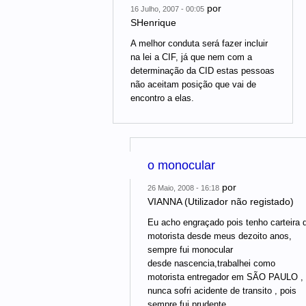
por
16 Julho, 2007 - 00:05
SHenrique
A melhor conduta será fazer incluir
na lei a CIF, já que nem com a
determinação da CID estas pessoas
não aceitam posição que vai de
encontro a elas.
o monocular
por
26 Maio, 2008 - 16:18
VIANNA (Utilizador não registado)
Eu acho engraçado pois tenho carteira 
motorista desde meus dezoito anos,
sempre fui monocular
desde nascencia,trabalhei como
motorista entregador em SÃO PAULO ,
nunca sofri acidente de transito , pois
sempre fui prudente .