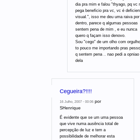
dia pra mim e falou "thyago, pq vc 
pega beneficio pra vc, vc é deficien
visual.", isso me deu uma raiva por
dentro, parece q algumas pessoas
sentem pena de mim , e eu nunca
quero q façam isso denovo.
Sou "cego" de um olho com orgulho
to pouco me importando pras pess
q sentem pena .. nao pedi a opniao
dela
Cegueira?!!!!
por
16 Julho, 2007 - 00:06
SHenrique
É evidente que se um uma pessoa
que vive numa ausência total de
percepção de luz e tem a
possibilidade de melhorar esta