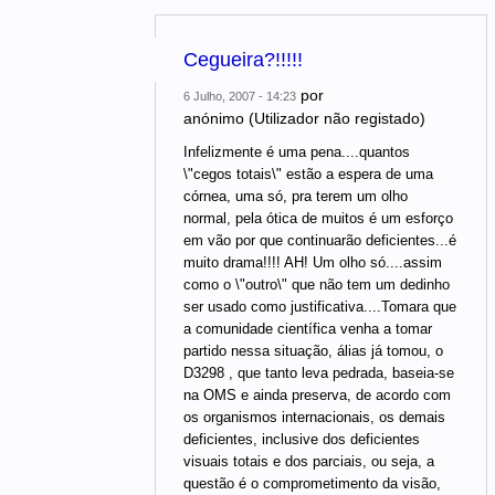
Cegueira?!!!!!
por
6 Julho, 2007 - 14:23
anónimo (Utilizador não registado)
Infelizmente é uma pena....quantos
\"cegos totais\" estão a espera de uma
córnea, uma só, pra terem um olho
normal, pela ótica de muitos é um esforço
em vão por que continuarão deficientes...é
muito drama!!!! AH! Um olho só....assim
como o \"outro\" que não tem um dedinho
ser usado como justificativa....Tomara que
a comunidade científica venha a tomar
partido nessa situação, álias já tomou, o
D3298 , que tanto leva pedrada, baseia-se
na OMS e ainda preserva, de acordo com
os organismos internacionais, os demais
deficientes, inclusive dos deficientes
visuais totais e dos parciais, ou seja, a
questão é o comprometimento da visão,