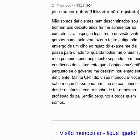
por
24 Maio, 2007 - 23:11
jose mascarenhas (Utilizador não registado)
Não somos deficientes nem descriminados sou
homem aos dezoito anos fui me apresentar ao
exército fiz a inspeção legal,teste de visão vinte
garotos numa sala vou fazer o teste e digo não
enxergo de um olho eo rapaz do exame me diz
passa para o lado foi quando todos me olharam ,
meu primeiro constrangimento,segundo com me
certificado de alistamento que dizia(incapaz)ent
pergunto se o governo me descriminou então s
deficiente. Minha CNH diz visão monocular voc
sabem oque é isso para um filho de caminhoneir
desde a infansia com o sonho de ter a mesma
profissão do pai ,então pergunto a todos quem
somos.
Visão monocular - fique ligado!