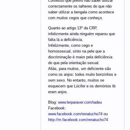
Confesso que prefiro não saber utilizar
correctamente os talheres do que não
saber utilizar a bengala como acontece
com muitos cegos que conheço.
Quanto ao artigo 13º da CRP,
infelizmente ainda ninguém reparou que
falta lá a deficiência.
Infelizmente, como cego e
homossexual, sinto na pele que a
discriminação é maior pela deficiência
do que pela orientação sexual.
Aliás, para muitos, um deficiente são
como os anjos: todos muito bonzinhos e
sem sexo. No entanto, muitos se
esquecem que Lúcifer e os demónios tb
eram anjos.
Blog:
www.lerparaver.com/tadeu
Facebook:
www.facebook.com/renatucho74
ou
http://m.facebook.com/renatucho74