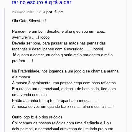
tar no escuro é q tá a dar
por
jfilipe
28 Junho, 2010 - 12:54
Olá Gato Silvestre !
Parece-me um bom desafio, e olha q eu sou um rapaz
aventureiro .... ! looool
Deveria ser bom, para passar as mãos nas pernas das
raparigas e desculpar-se com a escuridão .... ! looool
Já quanto a comer, eu acho q seria meio pra dentro e meio
pra fora .... !
Na Fraternidade, nós jogamos a um jogo q se chama a aranha
e a mosca
A mosca é geralmente uma pessoa cega com bons reflectos
E a aranha um normovisual, q depois de baralhado, fica com
uma venda nos olhos
Então a aranha tem q tentar apanhar a mosca .... !
A mosca de vez em quando faz zzzz .... olha é demais ... !
Outro jogo fx é o dos relógios
Coliocamos os nossos relógios com uma distãncia e 1 ou
dois palmos, o normovisual atravessa de um lado pra outro