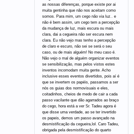
as nossas diferenças, porque existe por ai
muita gentinha que não nos aceitam como
somos. Para mim, um cego não via luz.. e
não é bem assim, um cego tem a percepção
da mudança de luz, mais escura ou mais
clara, dai a cegueira não ser escura nem
clara. Eu não vejo mas tenho a percepção
de claro e escuro, não sei se será o seu
caso, ou de mais alguém! No meu caso é.
Não vejo o mal de alguém organizar eventos
se sensibilização, mas pelos vistos estes
inventos incomodam muita gente. Acho
inclusive esses eventos divertidos, pois aí é
que se invertem os papéis, passamos a ser
nós os guias dos normovisuais e eles,
coitadinhos, cheios de medo de cair a cada
passo vacilante que dão agarrados ao braço
do cego, hora está a ver Sr. Tadeu agora é
que disse uma verdade, ao se ter invertido
os papeis, demos um passo avançado na
desmistificação da cegueira,lol. Caro Tadeu,
obrigada pela desmistificação do quarto