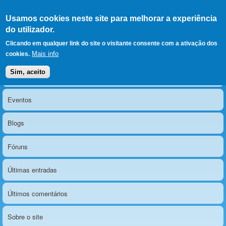
Ir para as secções
(Alt+1)
Ir para o conteúdo
Iniciar sessão
Usamos cookies neste site para melhorar a experiência
LERPARAVER
, ir para a
do utilizador.
página principal
O portal da visão diferente
Clicando em qualquer link do site o visitante consente com a ativação dos
Mais info
cookies.
Sim, aceito
Notícias
Menu principal
Eventos
Blogs
Fóruns
Últimas entradas
Últimos comentários
Sobre o site