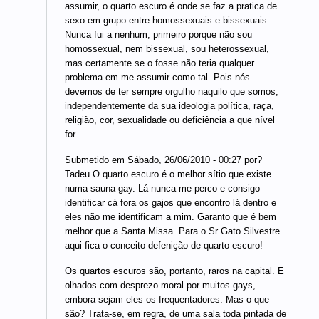
assumir, o quarto escuro é onde se faz a pratica de
sexo em grupo entre homossexuais e bissexuais.
Nunca fui a nenhum, primeiro porque não sou
homossexual, nem bissexual, sou heterossexual,
mas certamente se o fosse não teria qualquer
problema em me assumir como tal. Pois nós
devemos de ter sempre orgulho naquilo que somos,
independentemente da sua ideologia política, raça,
religião, cor, sexualidade ou deficiência a que nível
for.
Submetido em Sábado, 26/06/2010 - 00:27 por?
Tadeu O quarto escuro é o melhor sítio que existe
numa sauna gay. Lá nunca me perco e consigo
identificar cá fora os gajos que encontro lá dentro e
eles não me identificam a mim. Garanto que é bem
melhor que a Santa Missa. Para o Sr Gato Silvestre
aqui fica o conceito defenição de quarto escuro!
Os quartos escuros são, portanto, raros na capital. E
olhados com desprezo moral por muitos gays,
embora sejam eles os frequentadores. Mas o que
são? Trata-se, em regra, de uma sala toda pintada de