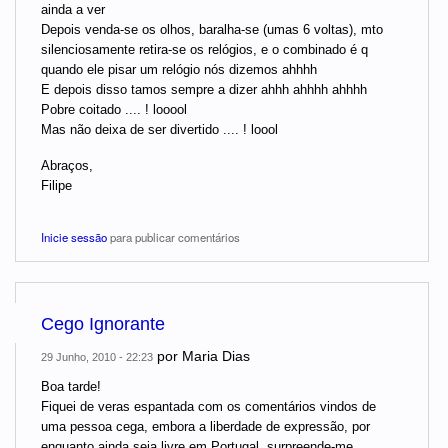
ainda a ver
Depois venda-se os olhos, baralha-se (umas 6 voltas), mto
silenciosamente retira-se os relógios, e o combinado é q
quando ele pisar um relógio nós dizemos ahhhh
E depois disso tamos sempre a dizer ahhh ahhhh ahhhh
Pobre coitado .... ! looool
Mas não deixa de ser divertido .... ! loool
Abraços,
Filipe
Inicie sessão
para publicar comentários
Cego Ignorante
por
Maria Dias
29 Junho, 2010 - 22:23
Boa tarde!
Fiquei de veras espantada com os comentários vindos de
uma pessoa cega, embora a liberdade de expressão, por
enquanto ainda seja livre em Portugal, surpreende-me