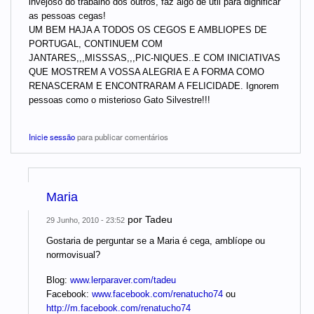
invejoso do trabalho dos outros, faz algo de útil para dignificar
as pessoas cegas!
UM BEM HAJA A TODOS OS CEGOS E AMBLIOPES DE
PORTUGAL, CONTINUEM COM
JANTARES,,,MISSSAS,,,PIC-NIQUES..E COM INICIATIVAS
QUE MOSTREM A VOSSA ALEGRIA E A FORMA COMO
RENASCERAM E ENCONTRARAM A FELICIDADE. Ignorem
pessoas como o misterioso Gato Silvestre!!!
Inicie sessão
para publicar comentários
Maria
por
Tadeu
29 Junho, 2010 - 23:52
Gostaria de perguntar se a Maria é cega, amblíope ou
normovisual?
Blog:
www.lerparaver.com/tadeu
Facebook:
www.facebook.com/renatucho74
ou
http://m.facebook.com/renatucho74