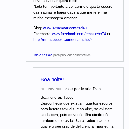
deve adivinhar quem é ele.
Nada tem portanto a ver com o o quarto escuro
das saunas e bares gays a que me referi na
minha mensagem anterior.
Blog:
www.lerparaver.com/tadeu
Facebook:
www.facebook.com/renatucho74
ou
http://m.facebook.com/renatucho74
Inicie sessão
para publicar comentários
Boa noite!
por
Maria Dias
30 Junho, 2010 - 23:23
Boa noite Sr. Tadeu,
Desconhecia que existiam quartos escuros
para heterossexuais, mas olhe, se existem
ainda bem, pois se vocês têm direito nós
também o temos.lol. Caro Tadeu, não sei
qual é o seu grau de deficiência, mas eu, já