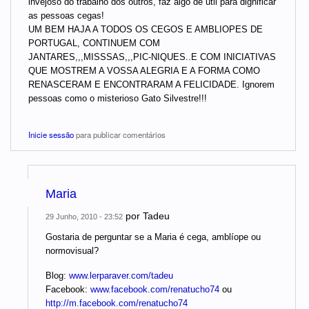
invejoso do trabalho dos outros, faz algo de útil para dignificar
as pessoas cegas!
UM BEM HAJA A TODOS OS CEGOS E AMBLIOPES DE
PORTUGAL, CONTINUEM COM
JANTARES,,,MISSSAS,,,PIC-NIQUES..E COM INICIATIVAS
QUE MOSTREM A VOSSA ALEGRIA E A FORMA COMO
RENASCERAM E ENCONTRARAM A FELICIDADE. Ignorem
pessoas como o misterioso Gato Silvestre!!!
Inicie sessão
para publicar comentários
Maria
por
Tadeu
29 Junho, 2010 - 23:52
Gostaria de perguntar se a Maria é cega, amblíope ou
normovisual?
Blog:
www.lerparaver.com/tadeu
Facebook:
www.facebook.com/renatucho74
ou
http://m.facebook.com/renatucho74