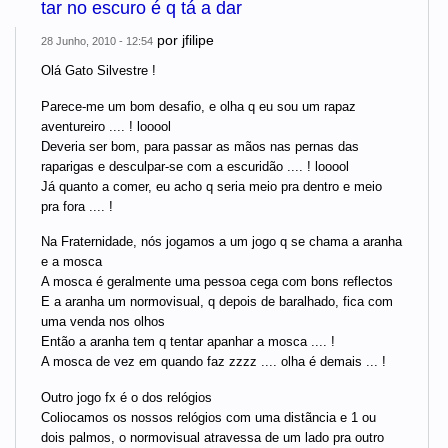
tar no escuro é q tá a dar
por
jfilipe
28 Junho, 2010 - 12:54
Olá Gato Silvestre !
Parece-me um bom desafio, e olha q eu sou um rapaz
aventureiro .... ! looool
Deveria ser bom, para passar as mãos nas pernas das
raparigas e desculpar-se com a escuridão .... ! looool
Já quanto a comer, eu acho q seria meio pra dentro e meio
pra fora .... !
Na Fraternidade, nós jogamos a um jogo q se chama a aranha
e a mosca
A mosca é geralmente uma pessoa cega com bons reflectos
E a aranha um normovisual, q depois de baralhado, fica com
uma venda nos olhos
Então a aranha tem q tentar apanhar a mosca .... !
A mosca de vez em quando faz zzzz .... olha é demais ... !
Outro jogo fx é o dos relógios
Coliocamos os nossos relógios com uma distãncia e 1 ou
dois palmos, o normovisual atravessa de um lado pra outro