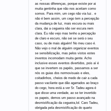
as nossas diferenças, porque existe por ai
muita gentinha que não nos aceitam como
somos. Para mim, um cego não via luz.. e
não é bem assim, um cego tem a percepção
da mudança de luz, mais escura ou mais
clara, dai a cegueira não ser escura nem
clara. Eu não vejo mas tenho a percepção
de claro e escuro, não sei se será o seu
caso, ou de mais alguém! No meu caso é.
Não vejo o mal de alguém organizar eventos
se sensibilização, mas pelos vistos estes
inventos incomodam muita gente. Acho
inclusive esses eventos divertidos, pois aí é
que se invertem os papéis, passamos a ser
nós os guias dos normovisuais e eles,
coitadinhos, cheios de medo de cair a cada
passo vacilante que dão agarrados ao braço
do cego, hora está a ver Sr. Tadeu agora é
que disse uma verdade, ao se ter invertido
os papeis, demos um passo avançado na
desmistificação da cegueira,lol. Caro Tadeu,
obrigada pela desmistificação do quarto