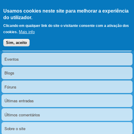
Ir para as secções
(Alt+1)
Ir para o conteúdo
Iniciar sessão
Usamos cookies neste site para melhorar a experiência
LERPARAVER
, ir para a
do utilizador.
página principal
O portal da visão diferente
Clicando em qualquer link do site o visitante consente com a ativação dos
Mais info
cookies.
Sim, aceito
Notícias
Menu principal
Eventos
Blogs
Fóruns
Últimas entradas
Últimos comentários
Sobre o site