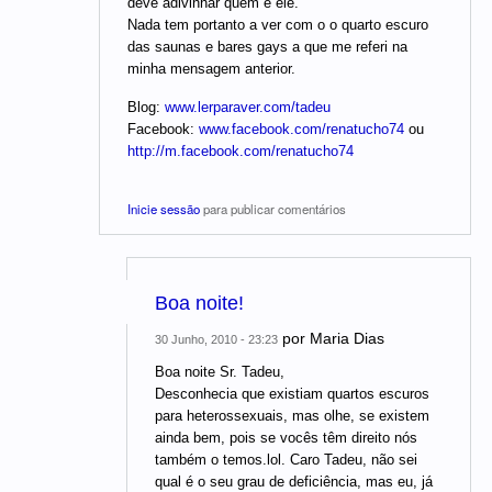
deve adivinhar quem é ele.
Nada tem portanto a ver com o o quarto escuro
das saunas e bares gays a que me referi na
minha mensagem anterior.
Blog:
www.lerparaver.com/tadeu
Facebook:
www.facebook.com/renatucho74
ou
http://m.facebook.com/renatucho74
Inicie sessão
para publicar comentários
Boa noite!
por
Maria Dias
30 Junho, 2010 - 23:23
Boa noite Sr. Tadeu,
Desconhecia que existiam quartos escuros
para heterossexuais, mas olhe, se existem
ainda bem, pois se vocês têm direito nós
também o temos.lol. Caro Tadeu, não sei
qual é o seu grau de deficiência, mas eu, já