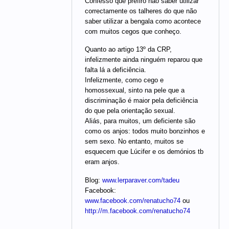
Confesso que prefiro não saber utilizar
correctamente os talheres do que não
saber utilizar a bengala como acontece
com muitos cegos que conheço.
Quanto ao artigo 13º da CRP,
infelizmente ainda ninguém reparou que
falta lá a deficiência.
Infelizmente, como cego e
homossexual, sinto na pele que a
discriminação é maior pela deficiência
do que pela orientação sexual.
Aliás, para muitos, um deficiente são
como os anjos: todos muito bonzinhos e
sem sexo. No entanto, muitos se
esquecem que Lúcifer e os demónios tb
eram anjos.
Blog:
www.lerparaver.com/tadeu
Facebook:
www.facebook.com/renatucho74
ou
http://m.facebook.com/renatucho74