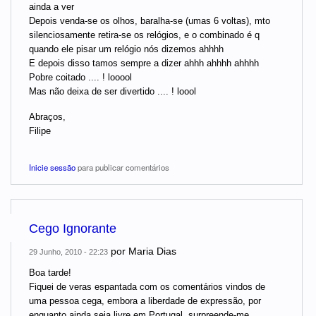
ainda a ver
Depois venda-se os olhos, baralha-se (umas 6 voltas), mto
silenciosamente retira-se os relógios, e o combinado é q
quando ele pisar um relógio nós dizemos ahhhh
E depois disso tamos sempre a dizer ahhh ahhhh ahhhh
Pobre coitado .... ! looool
Mas não deixa de ser divertido .... ! loool
Abraços,
Filipe
Inicie sessão
para publicar comentários
Cego Ignorante
por
Maria Dias
29 Junho, 2010 - 22:23
Boa tarde!
Fiquei de veras espantada com os comentários vindos de
uma pessoa cega, embora a liberdade de expressão, por
enquanto ainda seja livre em Portugal, surpreende-me