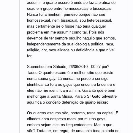
assumir, o quarto escuro é onde se faz a pratica de
sexo em grupo entre homossexuais e bissexuais.
Nunca fui a nenhum, primeiro porque não sou
homossexual, nem bissexual, sou heterossexual,
mas certamente se o fosse não teria qualquer
problema em me assumir como tal. Pois nós
devemos de ter sempre orgulho naquilo que somos,
independentemente da sua ideologia política, raça,
religião, cor, sexualidade ou deficiência a que nível
for.
Submetido em Sábado, 26/06/2010 - 00:27 por?
Tadeu O quarto escuro é o melhor sítio que existe
numa sauna gay. Lá nunca me perco e consigo
identificar cá fora os gajos que encontro lá dentro e
eles não me identificam a mim. Garanto que é bem
melhor que a Santa Missa. Para o Sr Gato Silvestre
aqui fica o conceito defenição de quarto escuro!
Os quartos escuros são, portanto, raros na capital. E
olhados com desprezo moral por muitos gays,
embora sejam eles os frequentadores. Mas o que
são? Trata-se, em regra, de uma sala toda pintada de