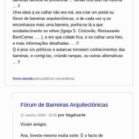
... !!
Uma ideia q se calhar não era má, era criar um portal ou
fórum de barreiras arquitectónicas, e de cada vez q se
encontrasse mais uma barreira, punha-se lá a que
estabelecimento se refere (Igreja S. Cristovão, Restaurante
BemComer, .... ), e em que cidade fica, e se calhar uma foto,
e mais informações detalhadas .... !!
Q é pros srs políticos e autarcas tomarem conhecimentos das
barreiras, e corrigi-las, criando rampas, ou outras alternativas
... !!
Inicie sessão
para publicar comentários
Fórum de Barreiras Arquitectónicas
por
tiagduarte
11 Janeiro, 2009 - 15:55
Vivam amigos.
Ana, tiveste mesmo muita sorte. E o facto de