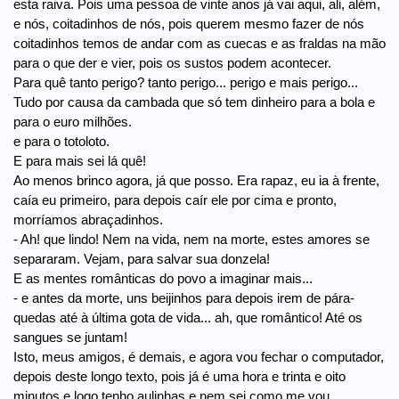
esta raiva. Pois uma pessoa de vinte anos já vai aqui, ali, além,
e nós, coitadinhos de nós, pois querem mesmo fazer de nós
coitadinhos temos de andar com as cuecas e as fraldas na mão
para o que der e vier, pois os sustos podem acontecer.
Para quê tanto perigo? tanto perigo... perigo e mais perigo...
Tudo por causa da cambada que só tem dinheiro para a bola e
para o euro milhões.
e para o totoloto.
E para mais sei lá quê!
Ao menos brinco agora, já que posso. Era rapaz, eu ia à frente,
caía eu primeiro, para depois caír ele por cima e pronto,
morríamos abraçadinhos.
- Ah! que lindo! Nem na vida, nem na morte, estes amores se
separaram. Vejam, para salvar sua donzela!
E as mentes românticas do povo a imaginar mais...
- e antes da morte, uns beijinhos para depois irem de pára-
quedas até à última gota de vida... ah, que romântico! Até os
sangues se juntam!
Isto, meus amigos, é demais, e agora vou fechar o computador,
depois deste longo texto, pois já é uma hora e trinta e oito
minutos e logo tenho aulinhas e nem sei como me vou