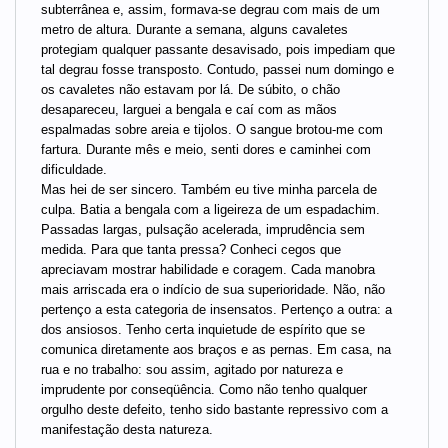
subterrânea e, assim, formava-se degrau com mais de um
metro de altura. Durante a semana, alguns cavaletes
protegiam qualquer passante desavisado, pois impediam que
tal degrau fosse transposto. Contudo, passei num domingo e
os cavaletes não estavam por lá. De súbito, o chão
desapareceu, larguei a bengala e caí com as mãos
espalmadas sobre areia e tijolos. O sangue brotou-me com
fartura. Durante mês e meio, senti dores e caminhei com
dificuldade.
Mas hei de ser sincero. Também eu tive minha parcela de
culpa. Batia a bengala com a ligeireza de um espadachim.
Passadas largas, pulsação acelerada, imprudência sem
medida. Para que tanta pressa? Conheci cegos que
apreciavam mostrar habilidade e coragem. Cada manobra
mais arriscada era o indício de sua superioridade. Não, não
pertenço a esta categoria de insensatos. Pertenço a outra: a
dos ansiosos. Tenho certa inquietude de espírito que se
comunica diretamente aos braços e as pernas. Em casa, na
rua e no trabalho: sou assim, agitado por natureza e
imprudente por conseqüência. Como não tenho qualquer
orgulho deste defeito, tenho sido bastante repressivo com a
manifestação desta natureza.