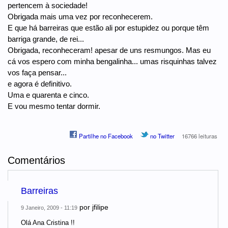
pertencem à sociedade!
Obrigada mais uma vez por reconhecerem.
E que há barreiras que estão ali por estupidez ou porque têm
barriga grande, de rei...
Obrigada, reconheceram! apesar de uns resmungos. Mas eu
cá vos espero com minha bengalinha... umas risquinhas talvez
vos faça pensar...
e agora é definitivo.
Uma e quarenta e cinco.
E vou mesmo tentar dormir.
Partilhe no Facebook
no Twitter
16766 leituras
Comentários
Barreiras
por
jfilipe
9 Janeiro, 2009 - 11:19
Olá Ana Cristina !!