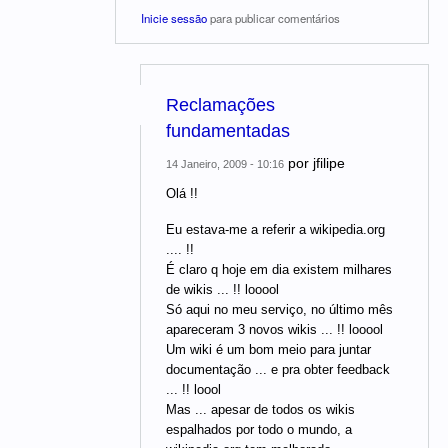
Inicie sessão
para publicar comentários
Reclamações
fundamentadas
por
jfilipe
14 Janeiro, 2009 - 10:16
Olá !!
Eu estava-me a referir a wikipedia.org
.... !!
É claro q hoje em dia existem milhares
de wikis ... !! looool
Só aqui no meu serviço, no último mês
apareceram 3 novos wikis ... !! looool
Um wiki é um bom meio para juntar
documentação ... e pra obter feedback
... !! loool
Mas ... apesar de todos os wikis
espalhados por todo o mundo, a