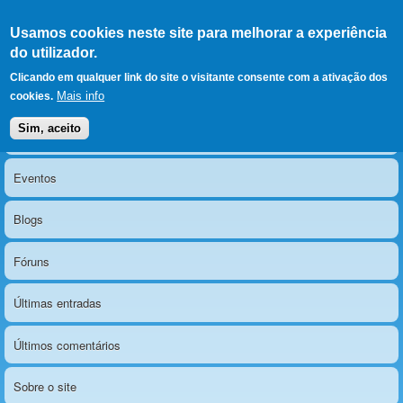
Ir para as secções
(Alt+1)
Ir para o conteúdo
Iniciar sessão
Usamos cookies neste site para melhorar a experiência
LERPARAVER
, ir para a
do utilizador.
página principal
O portal da visão diferente
Clicando em qualquer link do site o visitante consente com a ativação dos
Mais info
cookies.
Sim, aceito
Notícias
Menu principal
Eventos
Blogs
Fóruns
Últimas entradas
Últimos comentários
Sobre o site