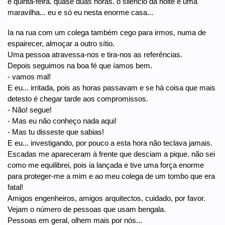
é quinta-feira. quase duas horas. o silêncio da noite é uma
maravilha... eu e só eu nesta enorme casa...
Ia na rua com um colega também cego para irmos, numa de
espairecer, almoçar a outro sítio.
Uma pessoa atravessa-nos e tira-nos as referências.
Depois seguimos na boa fé que íamos bem.
- vamos mal!
E eu... irritada, pois as horas passavam e se há coisa que mais
detesto é chegar tarde aos compromissos.
- Não! segue!
- Mas eu não conheço nada aqui!
- Mas tu disseste que sabias!
E eu... investigando, por pouco a esta hora não teclava jamais.
Escadas me apareceram à frente que desciam a pique. não sei
como me equilibrei, pois ia lançada e tive uma força enorme
para proteger-me a mim e ao meu colega de um tombo que era
fatal!
Amigos engenheiros, amigos arquitectos, cuidado, por favor.
Vejam o número de pessoas que usam bengala.
Pessoas em geral, olhem mais por nós...