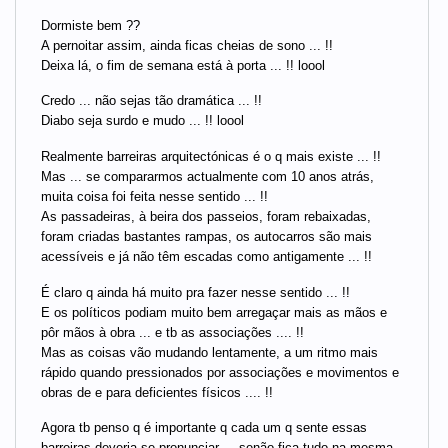
Dormiste bem ??
A pernoitar assim, ainda ficas cheias de sono ... !!
Deixa lá, o fim de semana está à porta ... !! loool
Credo ... não sejas tão dramática ... !!
Diabo seja surdo e mudo ... !! loool
Realmente barreiras arquitectónicas é o q mais existe ... !!
Mas ... se compararmos actualmente com 10 anos atrás,
muita coisa foi feita nesse sentido ... !!
As passadeiras, à beira dos passeios, foram rebaixadas,
foram criadas bastantes rampas, os autocarros são mais
acessíveis e já não têm escadas como antigamente ... !!
É claro q ainda há muito pra fazer nesse sentido ... !!
E os políticos podiam muito bem arregaçar mais as mãos e
pôr mãos à obra ... e tb as associações .... !!
Mas as coisas vão mudando lentamente, a um ritmo mais
rápido quando pressionados por associações e movimentos e
obras de e para deficientes físicos .... !!
Agora tb penso q é importante q cada um q sente essas
barreiras deveria se pronunciar ... senão fica tudo na mesma