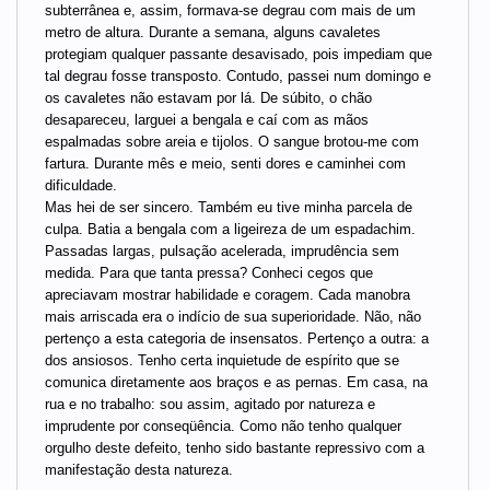
subterrânea e, assim, formava-se degrau com mais de um
metro de altura. Durante a semana, alguns cavaletes
protegiam qualquer passante desavisado, pois impediam que
tal degrau fosse transposto. Contudo, passei num domingo e
os cavaletes não estavam por lá. De súbito, o chão
desapareceu, larguei a bengala e caí com as mãos
espalmadas sobre areia e tijolos. O sangue brotou-me com
fartura. Durante mês e meio, senti dores e caminhei com
dificuldade.
Mas hei de ser sincero. Também eu tive minha parcela de
culpa. Batia a bengala com a ligeireza de um espadachim.
Passadas largas, pulsação acelerada, imprudência sem
medida. Para que tanta pressa? Conheci cegos que
apreciavam mostrar habilidade e coragem. Cada manobra
mais arriscada era o indício de sua superioridade. Não, não
pertenço a esta categoria de insensatos. Pertenço a outra: a
dos ansiosos. Tenho certa inquietude de espírito que se
comunica diretamente aos braços e as pernas. Em casa, na
rua e no trabalho: sou assim, agitado por natureza e
imprudente por conseqüência. Como não tenho qualquer
orgulho deste defeito, tenho sido bastante repressivo com a
manifestação desta natureza.