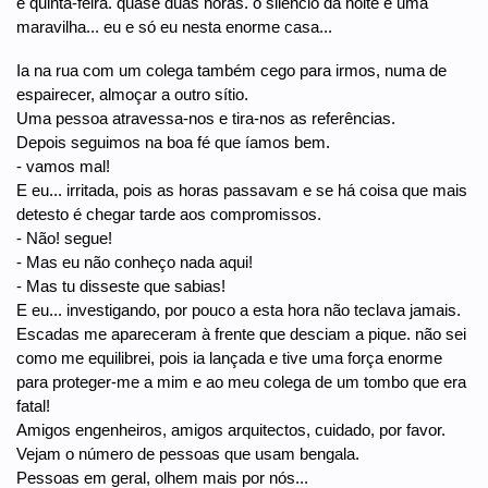
é quinta-feira. quase duas horas. o silêncio da noite é uma
maravilha... eu e só eu nesta enorme casa...
Ia na rua com um colega também cego para irmos, numa de
espairecer, almoçar a outro sítio.
Uma pessoa atravessa-nos e tira-nos as referências.
Depois seguimos na boa fé que íamos bem.
- vamos mal!
E eu... irritada, pois as horas passavam e se há coisa que mais
detesto é chegar tarde aos compromissos.
- Não! segue!
- Mas eu não conheço nada aqui!
- Mas tu disseste que sabias!
E eu... investigando, por pouco a esta hora não teclava jamais.
Escadas me apareceram à frente que desciam a pique. não sei
como me equilibrei, pois ia lançada e tive uma força enorme
para proteger-me a mim e ao meu colega de um tombo que era
fatal!
Amigos engenheiros, amigos arquitectos, cuidado, por favor.
Vejam o número de pessoas que usam bengala.
Pessoas em geral, olhem mais por nós...