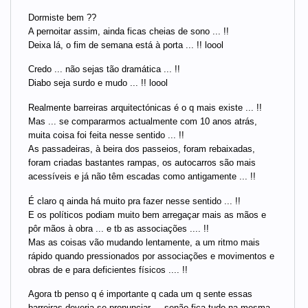
Dormiste bem ??
A pernoitar assim, ainda ficas cheias de sono ... !!
Deixa lá, o fim de semana está à porta ... !! loool
Credo ... não sejas tão dramática ... !!
Diabo seja surdo e mudo ... !! loool
Realmente barreiras arquitectónicas é o q mais existe ... !!
Mas ... se compararmos actualmente com 10 anos atrás,
muita coisa foi feita nesse sentido ... !!
As passadeiras, à beira dos passeios, foram rebaixadas,
foram criadas bastantes rampas, os autocarros são mais
acessíveis e já não têm escadas como antigamente ... !!
É claro q ainda há muito pra fazer nesse sentido ... !!
E os políticos podiam muito bem arregaçar mais as mãos e
pôr mãos à obra ... e tb as associações .... !!
Mas as coisas vão mudando lentamente, a um ritmo mais
rápido quando pressionados por associações e movimentos e
obras de e para deficientes físicos .... !!
Agora tb penso q é importante q cada um q sente essas
barreiras deveria se pronunciar ... senão fica tudo na mesma