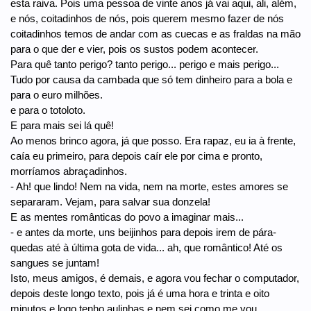
esta raiva. Pois uma pessoa de vinte anos já vai aqui, ali, além,
e nós, coitadinhos de nós, pois querem mesmo fazer de nós
coitadinhos temos de andar com as cuecas e as fraldas na mão
para o que der e vier, pois os sustos podem acontecer.
Para quê tanto perigo? tanto perigo... perigo e mais perigo...
Tudo por causa da cambada que só tem dinheiro para a bola e
para o euro milhões.
e para o totoloto.
E para mais sei lá quê!
Ao menos brinco agora, já que posso. Era rapaz, eu ia à frente,
caía eu primeiro, para depois caír ele por cima e pronto,
morríamos abraçadinhos.
- Ah! que lindo! Nem na vida, nem na morte, estes amores se
separaram. Vejam, para salvar sua donzela!
E as mentes românticas do povo a imaginar mais...
- e antes da morte, uns beijinhos para depois irem de pára-
quedas até à última gota de vida... ah, que romântico! Até os
sangues se juntam!
Isto, meus amigos, é demais, e agora vou fechar o computador,
depois deste longo texto, pois já é uma hora e trinta e oito
minutos e logo tenho aulinhas e nem sei como me vou