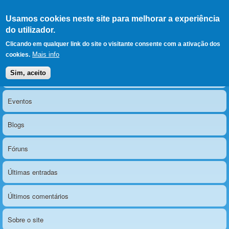
Ir para as secções
(Alt+1)
Ir para o conteúdo
Iniciar sessão
Usamos cookies neste site para melhorar a experiência
LERPARAVER
, ir para a
do utilizador.
página principal
O portal da visão diferente
Clicando em qualquer link do site o visitante consente com a ativação dos
Mais info
cookies.
Sim, aceito
Notícias
Menu principal
Eventos
Blogs
Fóruns
Últimas entradas
Últimos comentários
Sobre o site