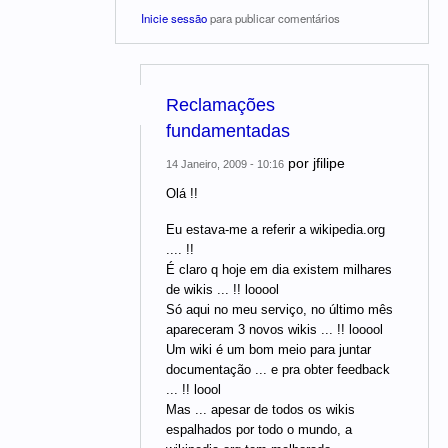
Inicie sessão
para publicar comentários
Reclamações
fundamentadas
por
jfilipe
14 Janeiro, 2009 - 10:16
Olá !!
Eu estava-me a referir a wikipedia.org
.... !!
É claro q hoje em dia existem milhares
de wikis ... !! looool
Só aqui no meu serviço, no último mês
apareceram 3 novos wikis ... !! looool
Um wiki é um bom meio para juntar
documentação ... e pra obter feedback
... !! loool
Mas ... apesar de todos os wikis
espalhados por todo o mundo, a