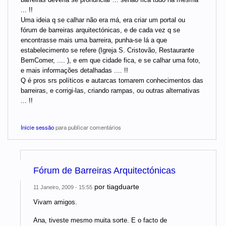
... !!
Uma ideia q se calhar não era má, era criar um portal ou
fórum de barreiras arquitectónicas, e de cada vez q se
encontrasse mais uma barreira, punha-se lá a que
estabelecimento se refere (Igreja S. Cristovão, Restaurante
BemComer, .... ), e em que cidade fica, e se calhar uma foto,
e mais informações detalhadas .... !!
Q é pros srs políticos e autarcas tomarem conhecimentos das
barreiras, e corrigi-las, criando rampas, ou outras alternativas
... !!
Inicie sessão
para publicar comentários
Fórum de Barreiras Arquitectónicas
por
tiagduarte
11 Janeiro, 2009 - 15:55
Vivam amigos.
Ana, tiveste mesmo muita sorte. E o facto de