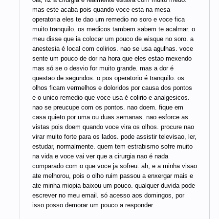
mas este acaba pois quando voce esta na mesa
operatoria eles te dao um remedio no soro e voce fica
muito tranquilo. os medicos tambem sabem te acalmar. o
meu disse que ia colocar um pouco de wisque no soro. a
anestesia é local com colirios. nao se usa agulhas. voce
sente um pouco de dor na hora que eles estao mexendo
mas só se o desvio for muito grande. mas a dor é
questao de segundos. o pos operatorio é tranquilo. os
olhos ficam vermelhos e doloridos por causa dos pontos
e o unico remedio que voce usa é colirio e analgesicos.
nao se preucupe com os pontos. nao doem. fique em
casa quieto por uma ou duas semanas. nao esforce as
vistas pois doem quando voce vira os olhos. procure nao
virar muito forte para os lados. pode assistir televisao, ler,
estudar, normalmente. quem tem estrabismo sofre muito
na vida e voce vai ver que a cirurgia nao é nada
comparado com o que voce ja sofreu. ah, e a minha visao
ate melhorou, pois o olho ruim passou a enxergar mais e
ate minha miopia baixou um pouco. qualquer duvida pode
escrever no meu email. só acesso aos domingos, por
isso posso demorar um pouco a responder.