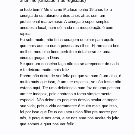
anónimo (Utilizador não registado)
oi tudo bem? Me chamo Marluce tenho 19 anos fiz a
cirurgia de estrabismo a dois anos atras com um
profissional maravilhoso. A cirurgia é super simples,
anestesia local, num dói nada e a recuperação é bem
rápida.
Eu sofri muito, não tinha coragem de olhar para aquilo
que mais admiro numa pessoa os olhos. Hj me sinto bem
melhor, meu olho ficou perfeito e detalhe só fiz uma
cirurgia graças a Deus.
Se quer um conselho faça não ira se arrepender de nada
e te deixara muito mais feliz...
Porém não deixe de ser feliz por que vc num é um olho, é
muito mais que isso, é um ser especial, se não fosse não
estaria aqui. Ter uma deficiencia num faz de uma pessoa
um ser incapaz, pelo contrario o torna simplesmente
especial. Não deixe um pequeno desvio ocular estragar
sua vida, pois a vida certamente é muito mais que isso,
foi por isso que Deus deu seu unico filho pra morrer por
nós, é porque nos ama, e se nos ama nos aceita do jeito
que somos e quer nos ver feliz.