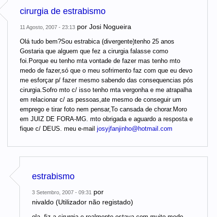
cirurgia de estrabismo
por
Josi Nogueira
11 Agosto, 2007 - 23:13
Olá tudo bem?Sou estrabica (divergente)tenho 25 anos
Gostaria que alguem que fez a cirurgia falasse como
foi.Porque eu tenho mta vontade de fazer mas tenho mto
medo de fazer,só que o meu sofrimento faz com que eu devo
me esforçar p/ fazer mesmo sabendo das consequencias pós
cirurgia.Sofro mto c/ isso tenho mta vergonha e me atrapalha
em relacionar c/ as pessoas,ate mesmo de conseguir um
emprego e tirar foto nem pensar,To cansada de chorar.Moro
em JUIZ DE FORA-MG. mto obrigada e aguardo a resposta e
fique c/ DEUS. meu e-mail
josyjfanjinho@hotmail.com
estrabismo
por
3 Setembro, 2007 - 09:31
nivaldo (Utilizador não registado)
ola, fiz a cirurgia e realmente estava com muito medo.