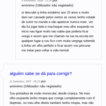
por
5 Novembro, 2008 - 22:34
anónimo (Utilizador não registado)
oi descubri q tinha estabimo aos 15 anos e muito
duro ser casoado pelos outros as vezes tenho votade
de sumir no mundo e nâo aparecer numca mais. um
dia fui jogar bola e machuquei meu olho esquerdo no
inicio nao ligue muito nao sabia que poderia ficar
vesgo e assim que me chaman na rua na escola em
qualquer lugar q vou fico com muita vergoga sebendo
q tinha um olho perfeito e ficar assim vou procurar
me tratar para voltar a vida normal.
alguém sabe se dá para corrigir?
por
11 Setembro, 2007 - 00:23
anónimo (Utilizador não registado)
Sou portadora de visão monocular, desde criança. No meu
olho esquerdo tenho miopia que corrige completamente com 6
dioptrias, no meu olho direito tambem tenho miopia, mas não