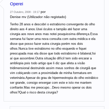
Operei
por
27 Outubro, 2008 - 19:17
Denise mv (Utilizador não registado)
Tenho 28 anos e descobri o estrabismo convergente do olho
direito aos 4 anos.Usei óculos e tampão até fazer uma
cirurgia aos nove anos mas notei pouquissima diferença.Essa
semana fui fazer uma nova consulta com outra médica e ela
disse que posso fazer outra cirurgia porém nos dois
olhos.Nunca tive estrabismo no olho esquerdo e fiquei
preocupada mas ela disse que todo estrabismo é bilateral,foi
aí que assombrei.Outra situação difícil tem sido encarar a
ambliopia pois todo artigo que li diz que afeta a visão
tridimensional destruindo assim meus sonhos de cirurgiã que
vim cobiçando com a proximidade de minha formatura em
veterinária.Apesar do grau de hipermeotropia do olho estrábico
ser grande, consigo enxergar com este e isto me mantem
confiante.Mas me preocupo...Devo mesmo operar os dois
olhos?Qual o risco desta cirurgia?