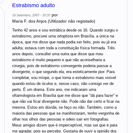
Estrabismo adulto
por
16 Setembro, 2007 - 20:37
Maria F. dos Anjos (Utilizador não registado)
Tenho 42 anos e sou estrábica desde os 16. Quando surgiu o
estrabismo, procurei uma ortoptista em Brasília, a única na
época, que me disse que nada podia ser feito, pois eu já era
adulta; estava com toda a constituição física formada. Três
anos depois, consultei uma outra que disse que meu
estrabismo é muito pequeno e que não aconselharia a
cirurgia, pois de estrabismo convergente poderia passar a
divergente, o que segundo ela, era esteticamente pior. Para
completar, sou míope, o que torna o estrabismo mais visivel
quando estou de óculos e, nesse caso, não consigo ver de
perto. É um drama. Este ano, me indicaram uma
oftamologista em Brasília que me disse que "dá para fazer" e
que não vai ficar divergente não. Pode não dar certo e ficar na
mesma. Estou em dúvida, se faço ou não. Também, como a
maioria das pessoas que se manifestaram, tenho vergonha de
olhar nos olhos das pessoas e odeio sair em fotografias.
Meus amigos dizem que é imperceptível, mas sei que é para
me agradar, pois eu percebo. Gostaria de ouvir a opinião dos