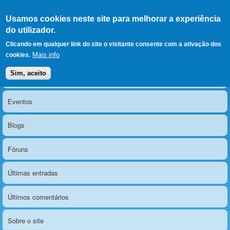
Ir para as secções
(Alt+1)
Ir para o conteúdo
Iniciar sessão
Usamos cookies neste site para melhorar a experiência
LERPARAVER
, ir para a
do utilizador.
página principal
O portal da visão diferente
Clicando em qualquer link do site o visitante consente com a ativação dos
Mais info
cookies.
Sim, aceito
Notícias
Menu principal
Eventos
Blogs
Fóruns
Últimas entradas
Últimos comentários
Sobre o site