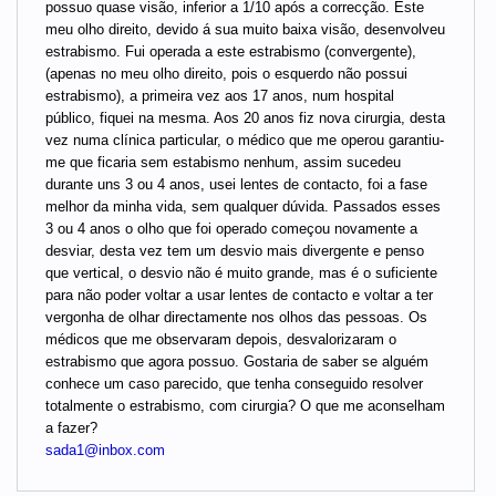
possuo quase visão, inferior a 1/10 após a correcção. Este
meu olho direito, devido á sua muito baixa visão, desenvolveu
estrabismo. Fui operada a este estrabismo (convergente),
(apenas no meu olho direito, pois o esquerdo não possui
estrabismo), a primeira vez aos 17 anos, num hospital
público, fiquei na mesma. Aos 20 anos fiz nova cirurgia, desta
vez numa clínica particular, o médico que me operou garantiu-
me que ficaria sem estabismo nenhum, assim sucedeu
durante uns 3 ou 4 anos, usei lentes de contacto, foi a fase
melhor da minha vida, sem qualquer dúvida. Passados esses
3 ou 4 anos o olho que foi operado começou novamente a
desviar, desta vez tem um desvio mais divergente e penso
que vertical, o desvio não é muito grande, mas é o suficiente
para não poder voltar a usar lentes de contacto e voltar a ter
vergonha de olhar directamente nos olhos das pessoas. Os
médicos que me observaram depois, desvalorizaram o
estrabismo que agora possuo. Gostaria de saber se alguém
conhece um caso parecido, que tenha conseguido resolver
totalmente o estrabismo, com cirurgia? O que me aconselham
a fazer?
sada1@inbox.com