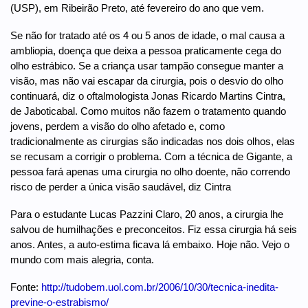
(USP), em Ribeirão Preto, até fevereiro do ano que vem.
Se não for tratado até os 4 ou 5 anos de idade, o mal causa a
ambliopia, doença que deixa a pessoa praticamente cega do
olho estrábico. Se a criança usar tampão consegue manter a
visão, mas não vai escapar da cirurgia, pois o desvio do olho
continuará, diz o oftalmologista Jonas Ricardo Martins Cintra,
de Jaboticabal. Como muitos não fazem o tratamento quando
jovens, perdem a visão do olho afetado e, como
tradicionalmente as cirurgias são indicadas nos dois olhos, elas
se recusam a corrigir o problema. Com a técnica de Gigante, a
pessoa fará apenas uma cirurgia no olho doente, não correndo
risco de perder a única visão saudável, diz Cintra
Para o estudante Lucas Pazzini Claro, 20 anos, a cirurgia lhe
salvou de humilhações e preconceitos. Fiz essa cirurgia há seis
anos. Antes, a auto-estima ficava lá embaixo. Hoje não. Vejo o
mundo com mais alegria, conta.
Fonte:
http://tudobem.uol.com.br/2006/10/30/tecnica-inedita-
previne-o-estrabismo/