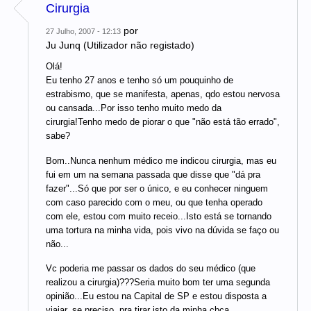
Cirurgia
por
27 Julho, 2007 - 12:13
Ju Junq (Utilizador não registado)
Olá!
Eu tenho 27 anos e tenho só um pouquinho de
estrabismo, que se manifesta, apenas, qdo estou nervosa
ou cansada...Por isso tenho muito medo da
cirurgia!Tenho medo de piorar o que "não está tão errado",
sabe?
Bom..Nunca nenhum médico me indicou cirurgia, mas eu
fui em um na semana passada que disse que "dá pra
fazer"...Só que por ser o único, e eu conhecer ninguem
com caso parecido com o meu, ou que tenha operado
com ele, estou com muito receio...Isto está se tornando
uma tortura na minha vida, pois vivo na dúvida se faço ou
não...
Vc poderia me passar os dados do seu médico (que
realizou a cirurgia)???Seria muito bom ter uma segunda
opinião...Eu estou na Capital de SP e estou disposta a
viajar, se preciso, pra tirar isto da minha cbça...