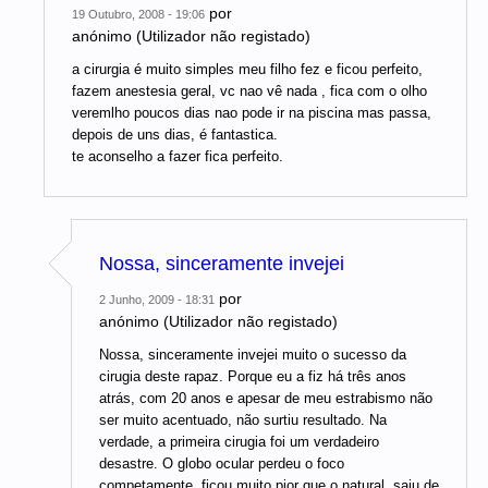
por
19 Outubro, 2008 - 19:06
anónimo (Utilizador não registado)
a cirurgia é muito simples meu filho fez e ficou perfeito,
fazem anestesia geral, vc nao vê nada , fica com o olho
veremlho poucos dias nao pode ir na piscina mas passa,
depois de uns dias, é fantastica.
te aconselho a fazer fica perfeito.
Nossa, sinceramente invejei
por
2 Junho, 2009 - 18:31
anónimo (Utilizador não registado)
Nossa, sinceramente invejei muito o sucesso da
cirugia deste rapaz. Porque eu a fiz há três anos
atrás, com 20 anos e apesar de meu estrabismo não
ser muito acentuado, não surtiu resultado. Na
verdade, a primeira cirugia foi um verdadeiro
desastre. O globo ocular perdeu o foco
competamente, ficou muito pior que o natural, saiu de