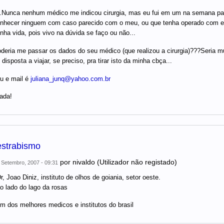
Nunca nenhum médico me indicou cirurgia, mas eu fui em um na semana passa
nhecer ninguem com caso parecido com o meu, ou que tenha operado com ele,
nha vida, pois vivo na dúvida se faço ou não...
deria me passar os dados do seu médico (que realizou a cirurgia)???Seria m
 disposta a viajar, se preciso, pra tirar isto da minha cbça...
u e mail é
juliana_junq@yahoo.com.br
ada!
estrabismo
por
nivaldo (Utilizador não registado)
 Setembro, 2007 - 09:31
r, Joao Diniz, instituto de olhos de goiania, setor oeste.
o lado do lago da rosas
m dos melhores medicos e institutos do brasil