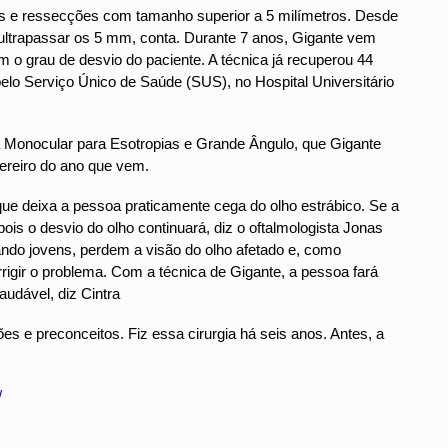
os e ressecções com tamanho superior a 5 milímetros. Desde
u ultrapassar os 5 mm, conta. Durante 7 anos, Gigante vem
o grau de desvio do paciente. A técnica já recuperou 44
elo Serviço Único de Saúde (SUS), no Hospital Universitário
a Monocular para Esotropias e Grande Ângulo, que Gigante
ereiro do ano que vem.
que deixa a pessoa praticamente cega do olho estrábico. Se a
is o desvio do olho continuará, diz o oftalmologista Jonas
ndo jovens, perdem a visão do olho afetado e, como
rigir o problema. Com a técnica de Gigante, a pessoa fará
udável, diz Cintra
es e preconceitos. Fiz essa cirurgia há seis anos. Antes, a
/