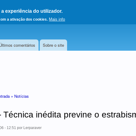
 experiência do utilizador.
a a página principal
Mais info
 com a ativação dos cookies.
Últimos comentários
Sobre o site
ntrada »
Notícias
 - Técnica inédita previne o estrabis
06 - 12:51
por
Lerparaver