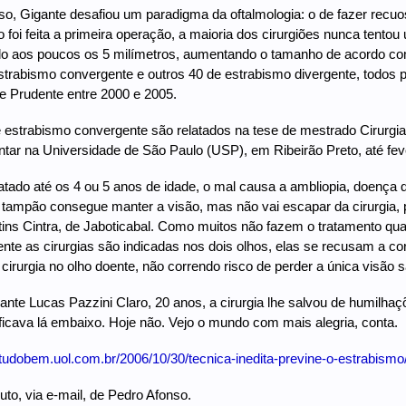
so, Gigante desafiou um paradigma da oftalmologia: o de fazer recu
 foi feita a primeira operação, a maioria dos cirurgiões nunca tento
o aos poucos os 5 milímetros, aumentando o tamanho de acordo com 
strabismo convergente e outros 40 de estrabismo divergente, todos p
e Prudente entre 2000 e 2005.
estrabismo convergente são relatados na tese de mestrado Cirurgi
tar na Universidade de São Paulo (USP), em Ribeirão Preto, até fev
ratado até os 4 ou 5 anos de idade, o mal causa a ambliopia, doença 
 tampão consegue manter a visão, mas não vai escapar da cirurgia, po
ins Cintra, de Jaboticabal. Como muitos não fazem o tratamento qua
ente as cirurgias são indicadas nos dois olhos, elas se recusam a cor
irurgia no olho doente, não correndo risco de perder a única visão sa
ante Lucas Pazzini Claro, 20 anos, a cirurgia lhe salvou de humilhaçõ
ficava lá embaixo. Hoje não. Vejo o mundo com mais alegria, conta.
//tudobem.uol.com.br/2006/10/30/tecnica-inedita-previne-o-estrabismo
uto, via e-mail, de Pedro Afonso.