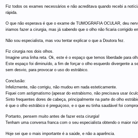
Fiz todos os exames necessários e não acreditava quando recebi a notícia q
rápida.
O que não esperava é que o exame de TUMOGRAFIA OCULAR, deu nervo 
iriamos fazer a cirurgia, mas já sabendo que o olho não ficaria corrigido 
Não sou especialista, mas vou tentar explicar o que a Doutora fez.
Fiz cirurgia nos dois olhos.
Imagine uma linha reta. Ok, este é o espaço que temos liberdade para olha
Este espaço foi diminuído, a fim de forçar o olho esquerdo divergente a se
sem desvio, para provocar o uso do estrábico.
Conclusão:
Infelizmente, não corrigiu, não mudou em nada esteticamente.
Fiquei com astigmatismo (apesar do estrabismo, não precisava usar óculo
Sinto frequentes dores de cabeça, principalmente na parte do olho estrábi
é que o olho estrábico é preguiçoso, e o que eu tinha saudável foi compro
Portanto, pensem muito antes de fazer esta cirurgia!
Tenham uma conversa franca com o seu especialista obtendo o maior númer
Hoje sei que o mais importante é a saúde, e não a aparência.