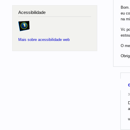
Bom..
Acessibilidade
eu co
na mi
Vc po
estou
Mais sobre acessibilidade web
O me
Obrig
3
D
a
u