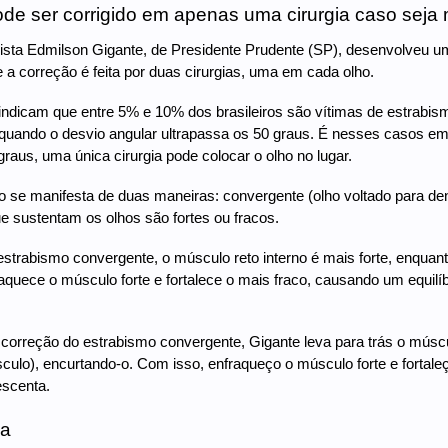
de ser corrigido em apenas uma cirurgia caso seja
ista Edmilson Gigante, de Presidente Prudente (SP), desenvolveu u
je a correção é feita por duas cirurgias, uma em cada olho.
indicam que entre 5% e 10% dos brasileiros são vítimas de estrabi
quando o desvio angular ultrapassa os 50 graus. É nesses casos em 
 graus, uma única cirurgia pode colocar o olho no lugar.
 se manifesta de duas maneiras: convergente (olho voltado para den
 sustentam os olhos são fortes ou fracos.
strabismo convergente, o músculo reto interno é mais forte, enquanto
aquece o músculo forte e fortalece o mais fraco, causando um equilíb
 correção do estrabismo convergente, Gigante leva para trás o múscu
culo), encurtando-o. Com isso, enfraqueço o músculo forte e fortaleço
escenta.
ma