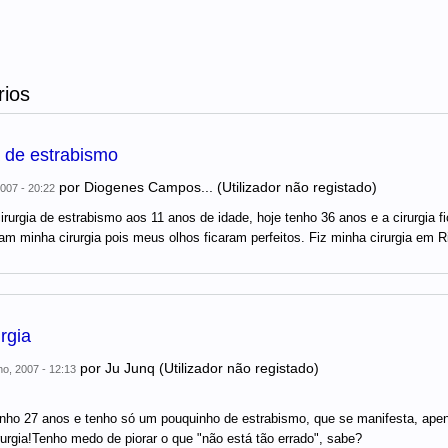
ios
a de estrabismo
por
Diogenes Campos... (Utilizador não registado)
007 - 20:22
irurgia de estrabismo aos 11 anos de idade, hoje tenho 36 anos e a cirurgia 
iam minha cirurgia pois meus olhos ficaram perfeitos. Fiz minha cirurgia em R
rgia
por
Ju Junq (Utilizador não registado)
ho, 2007 - 12:13
nho 27 anos e tenho só um pouquinho de estrabismo, que se manifesta, apen
rurgia!Tenho medo de piorar o que "não está tão errado", sabe?