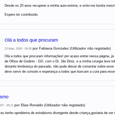
Desde os 20 anos recuperei a minha auto-estima, e sinto-me bonita mes
Espero ter contribuído.
Olá a todos que procuram
por
Fabiana Gonzalez (Utilizador não registado)
23 Maio, 2009 - 09:58
Olá a todos que procuram informações! por acaso entrei nessa página, já f
de Olhos de Goiânis - GO, com o Dr. Jão Diniz, e a minha cirurgia teve t
distante lembrança do passado, não pude deixar de comentar sobre esse
deve servir de consolo e esperança a todos que buscam a cura para esse
ismo
por
Elias Ronaldo (Utilizador não registado)
007 - 09:21
,eu tenho oproblema de estrabismo divergente desde criança,gostaria de ser i