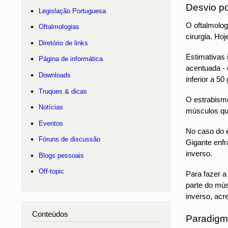
Desvio po
Legislação Portuguesa
O oftalmolog
Oftalmologias
cirurgia. Ho
Diretório de links
Estimativas 
Página de informática
acentuada - 
Downloads
inferior a 50
Truques & dicas
O estrabismo
Notícias
músculos que
Eventos
No caso do e
Fóruns de discussão
Gigante enfr
inverso.
Blogs pessoais
Off-topic
Para fazer a
parte do mús
inverso, acr
Conteúdos
Paradig