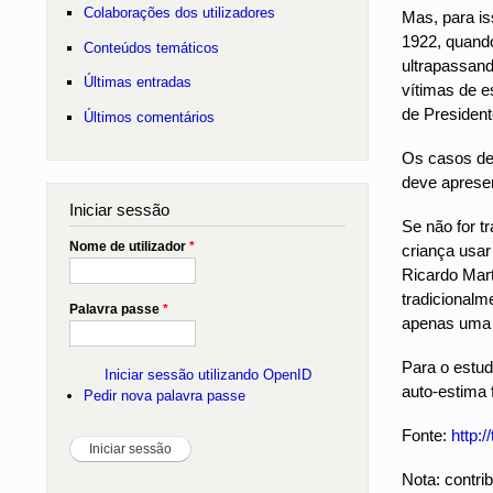
Colaborações dos utilizadores
Mas, para is
1922, quando
Conteúdos temáticos
ultrapassand
Últimas entradas
vítimas de e
de President
Últimos comentários
Os casos de 
deve apresen
Iniciar sessão
Se não for t
Nome de utilizador
*
criança usar
Ricardo Mart
tradicionalm
Palavra passe
*
apenas uma c
Para o estud
Iniciar sessão utilizando OpenID
auto-estima 
Pedir nova palavra passe
Fonte:
http:
Nota: contrib