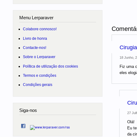
Menu Lerparaver
Comentár
Colabore connosco!
Livro de honra
Cirugi
Contacte-nos!
Sobre o Lerparaver
18 Junho, 2
Política de utilização dos cookies
Fiz uma c
eles elog
Termos e condições
Condições gerais
Ciru
Siga-nos
27 Jul
Olá!
Eu te
da ci