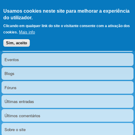
Ir para as secções
(Alt+1)
Ir para o conteúdo
Iniciar sessão
Usamos cookies neste site para melhorar a experiência
LERPARAVER
, ir para a
do utilizador.
página principal
O portal da visão diferente
Clicando em qualquer link do site o visitante consente com a ativação dos
Mais info
cookies.
Sim, aceito
Notícias
Menu principal
Eventos
Blogs
Fóruns
Últimas entradas
Últimos comentários
Sobre o site