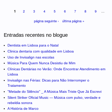
1
2
3
4
5
6
7
8
9
…
página seguinte ›
última página »
Entradas recentes no blogue
Dentista em Lisboa para o Natal
Clinica dentaria com qualidade em Lisboa
Uso de Invisalign nas escolas
Música Para Quem Nunca Desistiu de Mim
Clínicas Dentárias no Verão: Onde Encontrar Atendimento em
Lisboa
Invisalign nas Férias: Dicas para Não Interromper o
Tratamento
"Metade do Silêncio" _ A Música Mais Triste Que Já Escrevi
Silent Striker Oficial Music — Música com pulso, verdade e
rebeldia sonora
A História de Marco