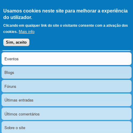
Ir para as secções
(Alt+1)
Ir para o conteúdo
Iniciar sessão
Usamos cookies neste site para melhorar a experiência
LERPARAVER
, ir para a
do utilizador.
página principal
O portal da visão diferente
Clicando em qualquer link do site o visitante consente com a ativação dos
Mais info
cookies.
Sim, aceito
Notícias
Menu principal
Eventos
Blogs
Fóruns
Últimas entradas
Últimos comentários
Sobre o site