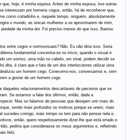
 que, hoje, é minha esposa. Antes de minha esposa, tive outras
se interessam por homens cegos, então, há de reconhecer que,
ei-me como coitadinho e, naquele tempo, ninguém, absolutamente
ngira o mundo, as únicas mulheres a se aproximarem de mim,
 piedade da minha dor. Foi preciso menos do que isso. Bastou
os entre cegos e normovisuais? Não. Eu não diria isso. Seria
roblema fundamental concentra-se no início, quando o visual é
do um sorriso, uma mão no cabelo, um sinal, podem decidir se
dita, é claro que o fato de um dos interlocutores utilizar uma
s idealizou um homem cego. Conecemo-nos, conversamos e, sem
arem a gostar de um homem cego.
r daqueles relacionamentos descartáveis de parceiros que se
m. Se estamos a falar dos últimos, então, dada a
 empecer. Mas se falamos de pessoas que desejam unir mais do
porque, sendo mais profundos os motivos porque se unem, mais
qual sucedeu comigo, mais tempo se tem para não pensar nela e,
otivos. então, quero respeitosamente dizer-lhe que está errado e
então, pediria que considerasse os meus argumentos e, refletindo
is feliz.