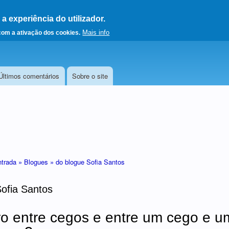
 experiência do utilizador.
a a página principal
Mais info
 com a ativação dos cookies.
Últimos comentários
Sobre o site
ntrada »
Blogues »
do blogue Sofia Santos
Sofia Santos
 entre cegos e entre um cego e um