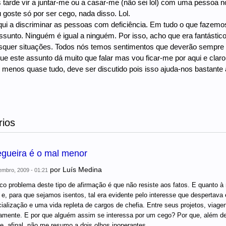
s tarde vir a juntar-me ou a casar-me (não sei lol) com uma pessoa
 goste só por ser cego, nada disso. Lol.
ui a discriminar as pessoas com deficiência. Em tudo o que fazemos
ssunto. Ninguém é igual a ninguém. Por isso, acho que era fantásti
squer situações. Todos nós temos sentimentos que deverão sempre 
e este assunto dá muito que falar mas vou ficar-me por aqui e clar
o menos quase tudo, deve ser discutido pois isso ajuda-nos bastante a 
ios
egueira é o mal menor
por
Luís Medina
mbro, 2009 - 01:21
co problema deste tipo de afirmação é que não resiste aos fatos. E quanto à
 e, para que sejamos isentos, tal era evidente pelo interesse que despertava
ialização e uma vida repleta de cargos de chefia. Entre seus projetos, viag
ramente. E por que alguém assim se interessa por um cego? Por que, além de
e, afinal, não me resumo a dois olhos inoperantes.