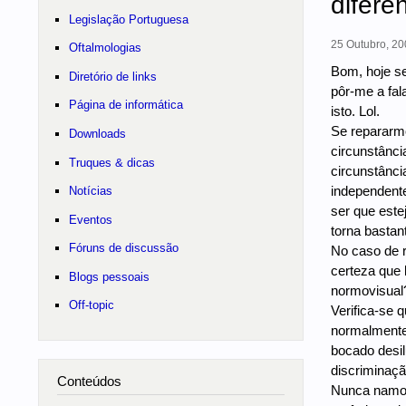
difere
Legislação Portuguesa
25 Outubro, 20
Oftalmologias
Bom, hoje se
Diretório de links
pôr-me a fal
Página de informática
isto. Lol.
Se repararmo
Downloads
circunstânci
Truques & dicas
circunstânc
independente
Notícias
ser que est
Eventos
torna bastan
Fóruns de discussão
No caso de r
certeza que 
Blogs pessoais
normovisual?
Off-topic
Verifica-se 
normalmente
bocado desil
discriminaç
Conteúdos
Nunca namor