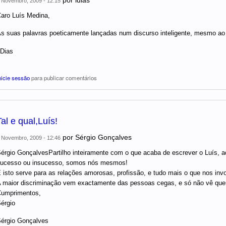
 Novembro, 2009 - 12:15
aro Luís Medina,
s suas palavras poeticamente lançadas num discurso inteligente, mesmo ao s
Dias
nicie sessão
para publicar comentários
Tal e qual,Luís!
por
Sérgio Gonçalves
 Novembro, 2009 - 12:46
érgio GonçalvesPartilho inteiramente com o que acaba de escrever o Luís, 
ucesso ou insucesso, somos nós mesmos!
 isto serve para as relações amorosas, profissão, e tudo mais o que nos invo
 maior discriminação vem exactamente das pessoas cegas, e só não vê q
umprimentos,
érgio
érgio Gonçalves