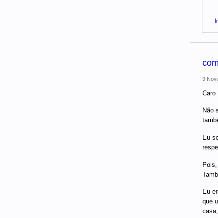
I
com
9 Nove
Caro 
Não s
també
Eu se
respe
Pois,
També
Eu er
que u
casa,