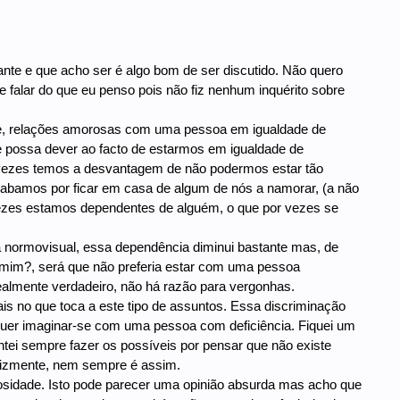
ante e que acho ser é algo bom de ser discutido. Não quero
 falar do que eu penso pois não fiz nenhum inquérito sobre
rte, relações amorosas com uma pessoa em igualdade de
 se possa dever ao facto de estarmos em igualdade de
 vezes temos a desvantagem de não podermos estar tão
cabamos por ficar em casa de algum de nós a namorar, (a não
vezes estamos dependentes de alguém, o que por vezes se
 normovisual, essa dependência diminui bastante mas, de
 mim?, será que não preferia estar com uma pessoa
ealmente verdadeiro, não há razão para vergonhas.
s no que toca a este tipo de assuntos. Essa discriminação
uer imaginar-se com uma pessoa com deficiência. Fiquei um
ntei sempre fazer os possíveis por pensar que não existe
lizmente, nem sempre é assim.
sidade. Isto pode parecer uma opinião absurda mas acho que