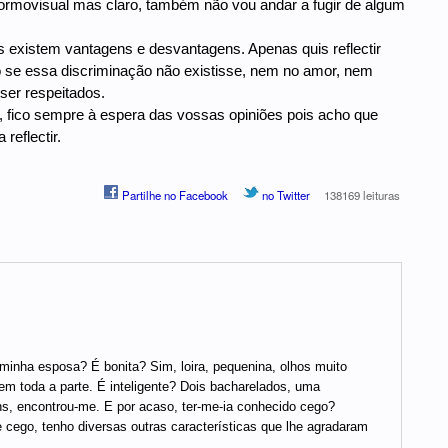
 normovisual mas claro, também não vou andar a fugir de algum
 existem vantagens e desvantagens. Apenas quis reflectir
co se essa discriminação não existisse, nem no amor, nem
ser respeitados.
o, fico sempre à espera das vossas opiniões pois acho que
reflectir.
Partilhe no Facebook
no Twitter
138169 leituras
 minha esposa? É bonita? Sim, loira, pequenina, olhos muito
 em toda a parte. É inteligente? Dois bacharelados, uma
ens, encontrou-me. E por acaso, ter-me-ia conhecido cego?
 cego, tenho diversas outras características que lhe agradaram