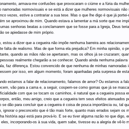
ionamento, armava-me confusões que provocaram o ciúme e a fúria da mulher
o namoradas normovisuais e se está a dizer que mulheres normovisuais não 
inco vezes, estive a contrariar a sua tese. Mas o que lhe digo é que já port
ém se aproximou de mim. Quando estava a lamentar a má sorte que me impi
umas senhoras beatas a conclamarem que se fosse para a Igreja, Deus teria
ão se apiedasse de mim próprio.
, estou a dizer que a cegueira não impõe nenhuma barreira aos relacionament
te falta de realismo. Mas de que forma ela prejudica? Em minha opinião, o p
tante, quando as mãos não se apertaram, mas os olhos já se cruzaram; quan
pessoas realmente chegarão a se conhecer. Quando ainda nenhuma palavra foi 
la, faz diferença. Estou convencido de que nenhuma de minhas namorada
essem por isso, em algum momento, foram apanhadas pela surpresa de est
ndo estamos a falar de relacionamento, falamos de amor? Ou estamos a fala
cem, vão para a cama e, a seguir, cospem-se como gomas que já se mascara
ficialidade com que se tocam os caminhos, é natural que a cegueira possa
orpos, então, meu amigo, creio que a cegueira tem seus efeitos atenuados 
 se dão para concluir que a cegueira é coisa de pouca importância ou, tal 
, ignorar o preconceito que é tão mais forte, quanto mais errados sejam os m
ha história aqui está para prová-lo. E se eu tiver alguma razão no que digo, 
 eles, incorporando-os à sua vida, quem sabe, tivesse eu a alegria de vê-lo ma