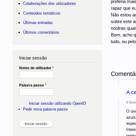
preferia mai
Colaborações dos utilizadores
rapaz que eu
Conteúdos temáticos
Não estou aq
sobre este a
Últimas entradas
noutras quai
Últimos comentários
Bom, acho qu
tudo, ou pel
Iniciar sessão
Nome de utilizador
*
Comentár
Palavra passe
*
A c
8 Nove
Iniciar sessão utilizando OpenID
Pedir nova palavra passe
O úni
azuis
espec
Intei
porqu