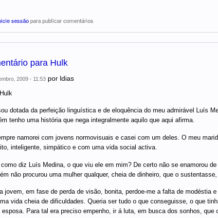
nicie sessão
para publicar comentários
entário para Hulk
por
ldias
mbro, 2009 - 11:53
Hulk
ou dotada da perfeição linguística e de eloquência do meu admirável Luís Me
m tenho uma história que nega integralmente aquilo que aqui afirma.
mpre namorei com jovens normovisuais e casei com um deles. O meu marido
ito, inteligente, simpático e com uma vida social activa.
 como diz Luís Medina, o que viu ele em mim? De certo não se enamorou de 
m não procurou uma mulher qualquer, cheia de dinheiro, que o sustentasse, já
a jovem, em fase de perda de visão, bonita, perdoe-me a falta de modéstia e 
ma vida cheia de dificuldades. Queria ser tudo o que conseguisse, o que tinha
 esposa. Para tal era preciso empenho, ir á luta, em busca dos sonhos, que 