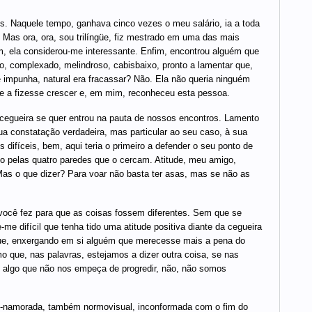
Naquele tempo, ganhava cinco vezes o meu salário, ia a toda
a. Mas ora, ora, sou trilíngüe, fiz mestrado em uma das mais
m, ela considerou-me interessante. Enfim, encontrou alguém que
o, complexado, melindroso, cabisbaixo, pronto a lamentar que,
se impunha, natural era fracassar? Não. Ela não queria ninguém
e a fizesse crescer e, em mim, reconheceu esta pessoa.
egueira se quer entrou na pauta de nossos encontros. Lamento
a constatação verdadeira, mas particular ao seu caso, à sua
ifíceis, bem, aqui teria o primeiro a defender o seu ponto de
ndo pelas quatro paredes que o cercam. Atitude, meu amigo,
Mas o que dizer? Para voar não basta ter asas, mas se não as
 você fez para que as coisas fossem diferentes. Sem que se
e difícil que tenha tido uma atitude positiva diante da cegueira
que, enxergando em si alguém que merecesse mais a pena do
mo que, nas palavras, estejamos a dizer outra coisa, se nas
 algo que não nos empeça de progredir, não, não somos
x-namorada, também normovisual, inconformada com o fim do