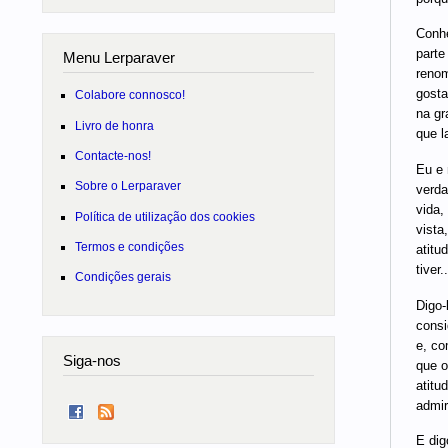
Conhe
parte
Menu Lerparaver
renom
gosta
Colabore connosco!
na gr
Livro de honra
que l
Contacte-nos!
Eu e 
Sobre o Lerparaver
verda
vida,
Política de utilização dos cookies
vista
Termos e condições
atitu
tiver..
Condições gerais
Digo-
consi
e, co
Siga-nos
que o
atitu
admir
E dig