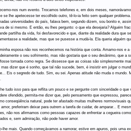
cemo-nos num evento. Trocamos telefones e, em dois meses, namorávamos. 
 e se lhe apetecesse ter escolhido outro, tê-lo-ia feito sem qualquer problem
adas universidades do país, falava bem, segundo dizem, sou bonito e, assi
va de si mesmo. E então, eu lhes pergunto: o que ela desejaria? Alguém frac
ande partilha da vida, foi desfavorecido e que, diante da realidade dura que 
amentasse a realidade, mas que se pusesse a mudá-la. Ela queria alguém qu
minha esposa não nos reconhecemos na história que conta. Amamo-nos e a c
deiramente o seu sofrimento, mas não gostaria que o seu desânimo, que a su
 fosse tomada como regra. Se dissesse que as coisas são simplesmente mais d
, mas dizer que é sonho, que tal não sucede, bem, é insistir em julgar o mu
de... Eis o segredo de tudo. Sim, eu sei. Apenas atitude não muda o mundo. 
.
lhe tudo isso para que reflita um pouco e se pergunte com sinceridade o que
dere ofendido, permita-me dizer que, pelo pensamento que expressou, parece-m
mo conseqüência natural, pode ter afastado muitas mulheres normovisuais 
 amor, preferiram deixar para outrem a tarefa de cuidar, de amparar... E mes
des, não nos afirmamos como pessoas capazes de enfrentar a cegueira como
ados e, sem admiração, não pode haver amor.
o-lhe mais. Quando começávamos a namorar, estive em apuros, pois uma e