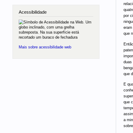
relac
quatr
Acessibilidade
por c
ningu
eram 
que n
Então
Mais sobre acessibilidade web
paten
impor
duas 
benga
que d
E qua
conhe
super
que c
tempo
assim
a min
sobre