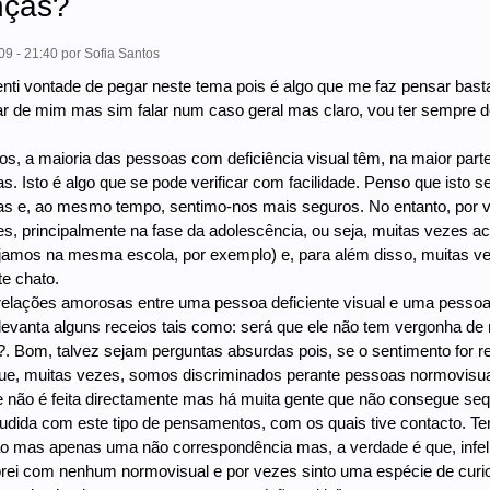
nças?
09 - 21:40
por
Sofia Santos
nti vontade de pegar neste tema pois é algo que me faz pensar bast
ar de mim mas sim falar num caso geral mas claro, vou ter sempre de
s, a maioria das pessoas com deficiência visual têm, na maior pa
as. Isto é algo que se pode verificar com facilidade. Penso que isto
ias e, ao mesmo tempo, sentimo-nos mais seguros. No entanto, por
s, principalmente na fase da adolescência, ou seja, muitas vezes a
ejamos na mesma escola, por exemplo) e, para além disso, muitas 
te chato.
elações amorosas entre uma pessoa deficiente visual e uma pessoa
levanta alguns receios tais como: será que ele não tem vergonha de
. Bom, talvez sejam perguntas absurdas pois, se o sentimento for r
que, muitas vezes, somos discriminados perante pessoas normovisuai
 não é feita directamente mas há muita gente que não consegue seq
udida com este tipo de pensamentos, com os quais tive contacto. Te
ão mas apenas uma não correspondência mas, a verdade é que, infe
ei com nenhum normovisual e por vezes sinto uma espécie de curio