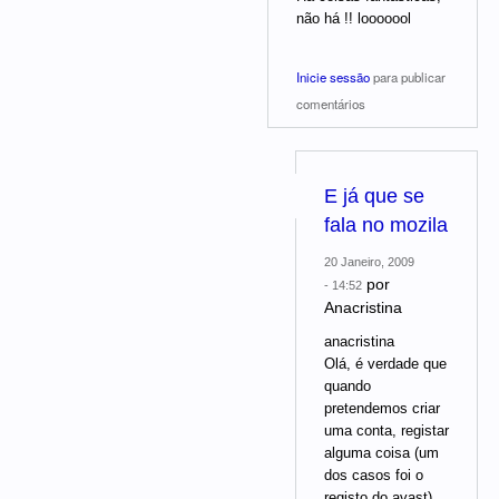
não há !! looooool
Inicie sessão
para publicar
comentários
E já que se
fala no mozila
20 Janeiro, 2009
por
- 14:52
Anacristina
anacristina
Olá, é verdade que
quando
pretendemos criar
uma conta, registar
alguma coisa (um
dos casos foi o
registo do avast),