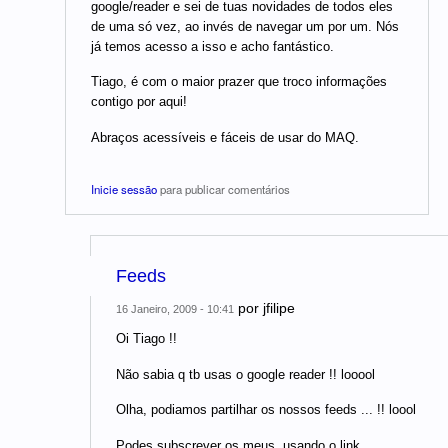
google/reader e sei de tuas novidades de todos eles
de uma só vez, ao invés de navegar um por um. Nós
já temos acesso a isso e acho fantástico.
Tiago, é com o maior prazer que troco informações
contigo por aqui!
Abraços acessíveis e fáceis de usar do MAQ.
Inicie sessão
para publicar comentários
Feeds
por
jfilipe
16 Janeiro, 2009 - 10:41
Oi Tiago !!
Não sabia q tb usas o google reader !! looool
Olha, podiamos partilhar os nossos feeds ... !! loool
Podes subscrever os meus, usando o link