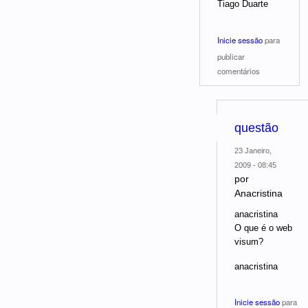
Tiago Duarte
Inicie sessão
para
publicar
comentários
questão
23 Janeiro,
2009 - 08:45
por
Anacristina
anacristina
O que é o web
visum?
anacristina
Inicie sessão
para