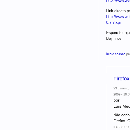
http://www.w
Link directo pa
http://www.w
0.7.7.xpi
Espero ter aju
Beijinhos
Inicie sessão
par
Firefox
23 Janeiro,
2009 - 10:3
por
Luís Med
Não conh
Firefox. C
instalei-o