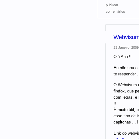
publicar
comentários
Webvisu
23 Janeiro, 2009
Olá Ana !!
Eu não sou o
te responder ..
O Webvisum é
firefox, que 
com letras, e 
!!
É muito útil,
esse tipo de 
capitchas ... !
Link do webv