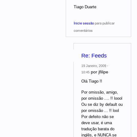
Tiago Duarte
Inicie sessão
para publicar
comentários
Re: Feeds
19 Janeiro, 2009 -
por
jfilipe
10:45
Olá Tiago !!
Por omissão, amigo,
por omissão .... !! loool
Ou se diz by default ou
por omissão ... !! lool
Por defeito não se
deve usar, é uma
tradução barata do
inglês, e NUNCA se