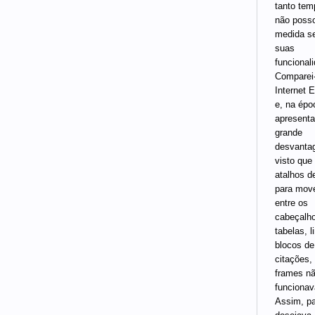
tanto tem
não posso
medida s
suas
funcional
Comparei
Internet E
e, na épo
apresent
grande
desvanta
visto que
atalhos d
para mov
entre os
cabeçalh
tabelas, l
blocos de 
citações, 
frames n
funciona
Assim, p