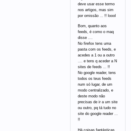
deve usar esse termo
nos artigos, mas sim
por omissão ... !! loool
Bom, quanto aos
feeds, é como o maq
disse ....
No firefox tens uma
pasta com os feeds, e
acedes a 1 ou a outro
.... e tens q aceder a N
sites de feeds ... !!
No google reader, tens
todos os teus feeds
num só lugar, de um
modo centralizado, e
deste modo não
precisas de ir a um site
ou outro, pq tá tudo no
site do google reader ...
!!
Há coisas fantásticas,