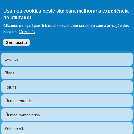
Ir para as secções
(Alt+1)
Ir para o conteúdo
Iniciar sessão
Usamos cookies neste site para melhorar a experiência
LERPARAVER
, ir para a
do utilizador.
página principal
O portal da visão diferente
Clicando em qualquer link do site o visitante consente com a ativação dos
Mais info
cookies.
Sim, aceito
Notícias
Menu principal
Eventos
Blogs
Fóruns
Últimas entradas
Últimos comentários
Sobre o site