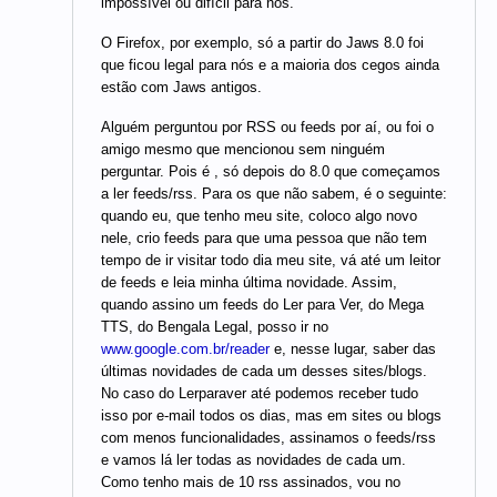
impossível ou difícil para nós.
O Firefox, por exemplo, só a partir do Jaws 8.0 foi
que ficou legal para nós e a maioria dos cegos ainda
estão com Jaws antigos.
Alguém perguntou por RSS ou feeds por aí, ou foi o
amigo mesmo que mencionou sem ninguém
perguntar. Pois é , só depois do 8.0 que começamos
a ler feeds/rss. Para os que não sabem, é o seguinte:
quando eu, que tenho meu site, coloco algo novo
nele, crio feeds para que uma pessoa que não tem
tempo de ir visitar todo dia meu site, vá até um leitor
de feeds e leia minha última novidade. Assim,
quando assino um feeds do Ler para Ver, do Mega
TTS, do Bengala Legal, posso ir no
www.google.com.br/reader
e, nesse lugar, saber das
últimas novidades de cada um desses sites/blogs.
No caso do Lerparaver até podemos receber tudo
isso por e-mail todos os dias, mas em sites ou blogs
com menos funcionalidades, assinamos o feeds/rss
e vamos lá ler todas as novidades de cada um.
Como tenho mais de 10 rss assinados, vou no