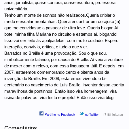
anos, jornalista, quase cantora, quase escritora, professora
universitária.
Tenho um monte de sonhos não realizados.Queria driblar o
medo e escalar montanhas. Queria encontrar um corajoso )a)
que me convidasse a passear de ultra leve. Queria blogar. Aí
botei minha filha Mariana no circuito e estamos aí, blogando!
Isso vai ser feito às apalpadelas, com muito cuidado. Espero
interação, convívio, crítica, e tudo o que vier.
Barrados no Braille é uma provocação. Sou o que sou,
simbolicamente falando, por causa do Braille. Aí veio a vontade
de mexer com o relevo, com essa linguagem tátil. E depois, em
2007, estaremos comemorando cento e oitenta anos da
invenção do Braille. Em 2009, estaremos vivendo o bi-
centenário do nascimento de Luís Braille, inventor dessa escrita
maravilhosa de pontinhos. Então isso vira homenagem, vira
usina de palavras, vira festa e projeto! Então isso vira blog!
Partilhe no Facebook
no Twitter
17181 leituras
Comentários