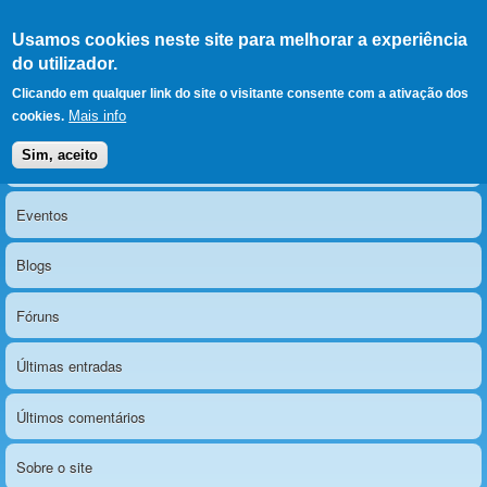
Ir para as secções
(Alt+1)
Ir para o conteúdo
Iniciar sessão
Usamos cookies neste site para melhorar a experiência
LERPARAVER
, ir para a
do utilizador.
página principal
O portal da visão diferente
Clicando em qualquer link do site o visitante consente com a ativação dos
Mais info
cookies.
Sim, aceito
Notícias
Menu principal
Eventos
Blogs
Fóruns
Últimas entradas
Últimos comentários
Sobre o site