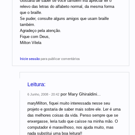
Gostaria de saber se você também iria apreciar ler o
relevo das letras do alfabeto normal, da mesma forma
que o braille.
Se puder, consulte alguns amigos que usam braille
também.
Agradeço pela atenção.
Fique com Deus,
Milton Vilela
Inicie sessão
para publicar comentários
Leitura:
por
Mary Ghiraldini...
6 Junho, 2008 - 20:42
maryMilton, fiquei muito interessada nesse seu
projeto e gostaria de saber mais sobre ele. Ler é uma
das melhores coisas da vida. Penso sempre que se
enxergasse, leria tudo que caísse na minha mão. O
computador é maravilhoso, nos ajuda muito, mas
nada substitui uma boa leitura!!