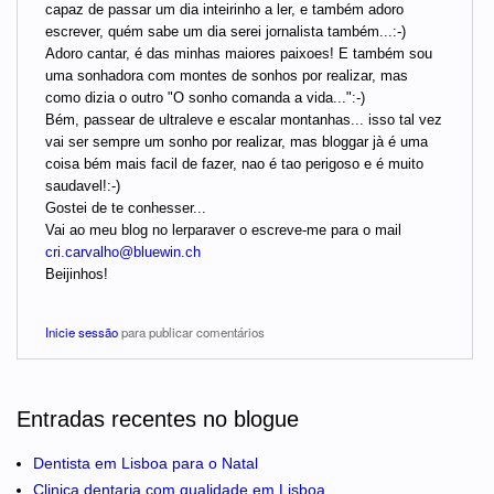
capaz de passar um dia inteirinho a ler, e também adoro
escrever, quém sabe um dia serei jornalista também...:-)
Adoro cantar, é das minhas maiores paixoes! E também sou
uma sonhadora com montes de sonhos por realizar, mas
como dizia o outro "O sonho comanda a vida...":-)
Bém, passear de ultraleve e escalar montanhas... isso tal vez
vai ser sempre um sonho por realizar, mas bloggar jà é uma
coisa bém mais facil de fazer, nao é tao perigoso e é muito
saudavel!:-)
Gostei de te conhesser...
Vai ao meu blog no lerparaver o escreve-me para o mail
cri.carvalho@bluewin.ch
Beijinhos!
Inicie sessão
para publicar comentários
Entradas recentes no blogue
Dentista em Lisboa para o Natal
Clinica dentaria com qualidade em Lisboa