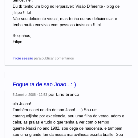
temos, né ?
Eu tb tenho um blog no lerparaver: Visão Diferente - blog de
jfilipe !! lol
Não sou deficiente visual, mas tenho outras deficiencias e
tenho muito convivio com pessoas invisuais !! lol
Beojinhos,
Filipe
Inicie sessão
para publicar comentários
Fogueira de sao Joao...:-)
por
Lirio branco
5 Janeiro, 2008 - 12:53
olà Joana!
Também nasci no dia de sao Joao!...:-) Sou um
carangueijinho por excelencia, sou uma filha do verao, adoro o
calor, as praias e tudo o que tenha a ver com o tempo
quente.Nasci no ano 1982, sou cega de nascensa, e também
sou uma grande fan da nossa maravilhosa escrita braille. Sou