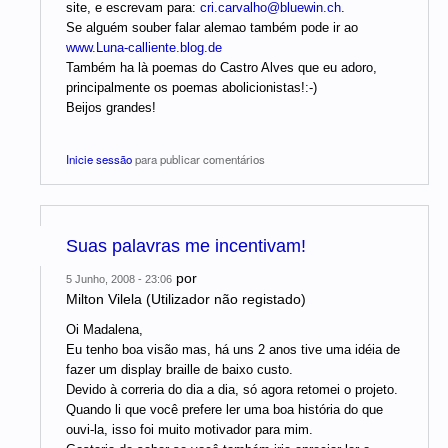
site, e escrevam para:
cri.carvalho@bluewin.ch
.
Se alguém souber falar alemao também pode ir ao
www.Luna-calliente.blog.de
Também ha là poemas do Castro Alves que eu adoro,
principalmente os poemas abolicionistas!:-)
Beijos grandes!
Inicie sessão
para publicar comentários
Suas palavras me incentivam!
por
5 Junho, 2008 - 23:06
Milton Vilela (Utilizador não registado)
Oi Madalena,
Eu tenho boa visão mas, há uns 2 anos tive uma idéia de
fazer um display braille de baixo custo.
Devido à correria do dia a dia, só agora retomei o projeto.
Quando li que você prefere ler uma boa história do que
ouvi-la, isso foi muito motivador para mim.