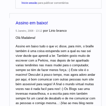
Inicie sessão
para publicar comentários
Assino em baixo!
por
Lirio branco
5 Janeiro, 2008 - 13:12
Olà Madalena!
Assino em baixo tudo o que vc disse, para mim, o braille
também é uma coisa estupenda sem a qual eu nao sei
viver dezde que aprendi a ler. Também gosto muito de
escrever com a Perkins, mas depois de ter apanhado
varias tendinites nas maos mudei para o computador,
sempre se tém de fazer menos força.:-) Este site é o
maximo! Descubri à pouco tempo, mas agora adoro andar
por aqui, é bom comunicar com outras pessoas num site
bém assesivel para segos! A final o mundo virtual muitas
vezes nao é nada facil para nos!:-) Os Blogs sao uma
invensao maravilhosa, e a escrita para mim também
sempre foi um canal de desabafo e de me comunicar com
as pessoas e comigo mesma...:-)Vao ao meu blog neste