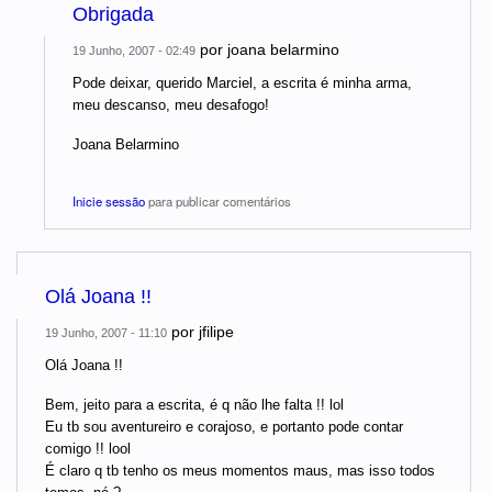
Obrigada
por
joana belarmino
19 Junho, 2007 - 02:49
Pode deixar, querido Marciel, a escrita é minha arma,
meu descanso, meu desafogo!
Joana Belarmino
Inicie sessão
para publicar comentários
Olá Joana !!
por
jfilipe
19 Junho, 2007 - 11:10
Olá Joana !!
Bem, jeito para a escrita, é q não lhe falta !! lol
Eu tb sou aventureiro e corajoso, e portanto pode contar
comigo !! lool
É claro q tb tenho os meus momentos maus, mas isso todos