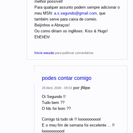
melhor possível!
Para qualquer assunto podem sempre adicionar o
meu MSN:
a.s.segundo@gmail.com
, que
também serve para caixa de correio.
Beijinhos e Abraços!
Ou como diriam os inglêses: Kiss & Hugs!
EhEhEh!
Inicie sessão
para publicar comentários
podes contar comigo
por
jfilipe
28 Abril, 2008 - 09:53
Oi Segundo !!
Tudo bem ??
O fds foi bom ??
Comigo tá tudo ok !! looooooooool
E o meu fim de semana foi excelente ... !!
looooooooool