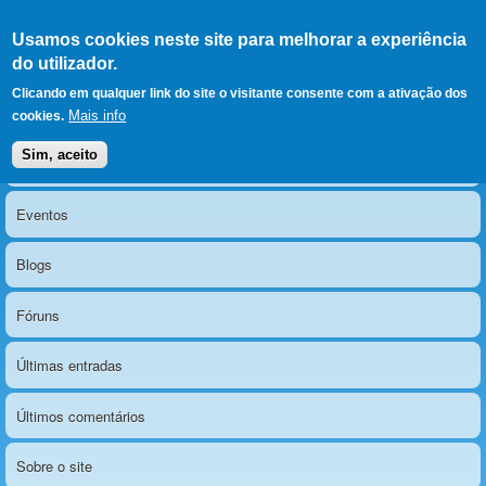
Ir para as secções
(Alt+1)
Ir para o conteúdo
Iniciar sessão
Usamos cookies neste site para melhorar a experiência
LERPARAVER
, ir para a
do utilizador.
página principal
O portal da visão diferente
Clicando em qualquer link do site o visitante consente com a ativação dos
Mais info
cookies.
Sim, aceito
Notícias
Menu principal
Eventos
Blogs
Fóruns
Últimas entradas
Últimos comentários
Sobre o site