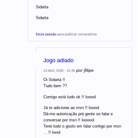
Sidarta
Sidarta
Inicie sessão
para publicar comentários
Jogo adiado
por
jfilipe
23 Abril, 2008 - 10:36
Oi Sidarta !!
Tudo bem ??
Comigo está tudo ok !! looool
Já te adicionei ao msn !! looool
Dá-me autorização prá gente se falar e
conversar por msn !! loooool
Terei todo o gosto em falar contigo por msn
... !! loool