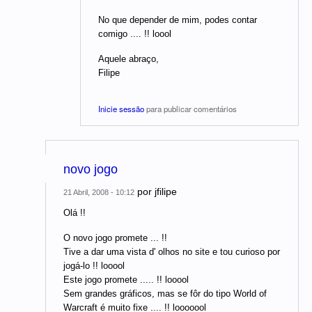
No que depender de mim, podes contar
comigo .... !! loool
Aquele abraço,
Filipe
Inicie sessão
para publicar comentários
novo jogo
por
jfilipe
21 Abril, 2008 - 10:12
Olá !!
O novo jogo promete ... !!
Tive a dar uma vista d' olhos no site e tou curioso por
jogá-lo !! looool
Este jogo promete ..... !! looool
Sem grandes gráficos, mas se fôr do tipo World of
Warcraft é muito fixe .... !! looooool