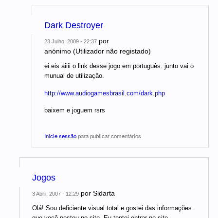
Dark Destroyer
por
23 Julho, 2009 - 22:37
anónimo (Utilizador não registado)
ei eis aiiii o link desse jogo em português. junto vai o
munual de utilização.
http://www.audiogamesbrasil.com/dark.php
baixem e joguem rsrs
Inicie sessão
para publicar comentários
Jogos
por
Sidarta
3 Abril, 2007 - 12:29
Olá! Sou deficiente visual total e gostei das informações
que você postou no site. Eu tentei entrar no site