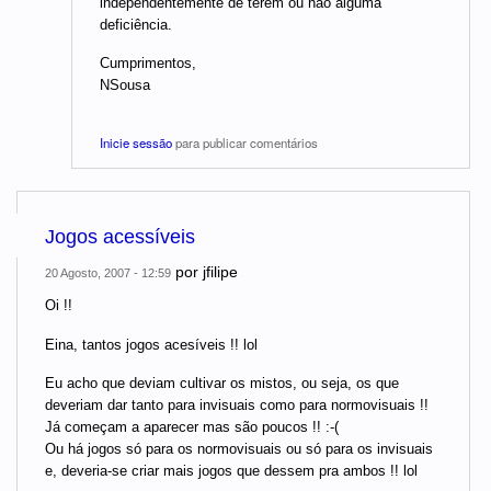
independentemente de terem ou não alguma
deficiência.
Cumprimentos,
NSousa
Inicie sessão
para publicar comentários
Jogos acessíveis
por
jfilipe
20 Agosto, 2007 - 12:59
Oi !!
Eina, tantos jogos acesíveis !! lol
Eu acho que deviam cultivar os mistos, ou seja, os que
deveriam dar tanto para invisuais como para normovisuais !!
Já começam a aparecer mas são poucos !! :-(
Ou há jogos só para os normovisuais ou só para os invisuais
e, deveria-se criar mais jogos que dessem pra ambos !! lol