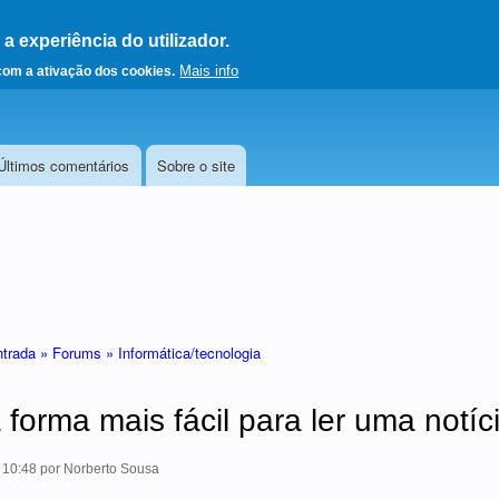
 experiência do utilizador.
a a página principal
Mais info
 com a ativação dos cookies.
Últimos comentários
Sobre o site
ntrada »
Forums »
Informática/tecnologia
 forma mais fácil para ler uma notíc
- 10:48
por
Norberto Sousa