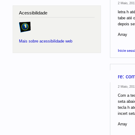
2 Maio, 201
letra h at
Acessibilidade
tabe até o
depois set
Array
Mais sobre acessibilidade web
Inicie sess
re: com
2 Maio, 201
Com a tec
seta abaix
tecla h at
incert set
Array