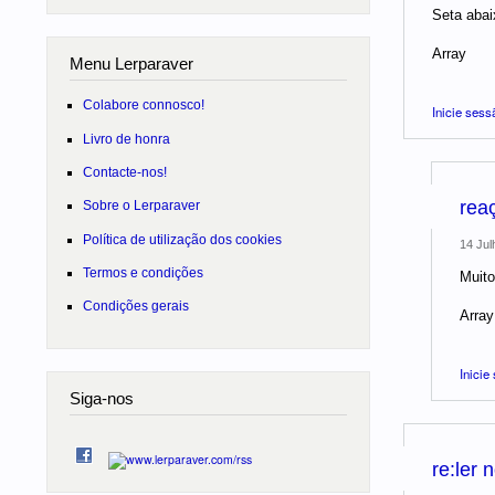
Seta abaix
Array
Menu Lerparaver
Colabore connosco!
Inicie sess
Livro de honra
Contacte-nos!
rea
Sobre o Lerparaver
Política de utilização dos cookies
14 Jul
Termos e condições
Muito
Condições gerais
Array
Inicie
Siga-nos
re:ler n