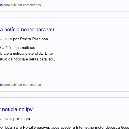
ão
para publicar comentários
 notícia no ler para ver
por
Pedra Preciosa
7 - 11:50
 até últimas notícias.
 até à notícia pretendida, Enter.
ítulo da notícia e setas para letr.,
ão
para publicar comentários
 notícia no lpv
por
luigip
7 - 14:20
r localizar o Portallerparaver, após aceder à Internet,no motor debusca Goog