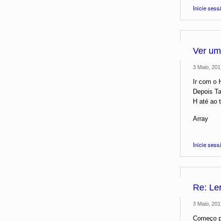
Inicie sess
Ver uma
3 Maio, 201
Ir com o H
Depois Tab
H até ao t
Array
Inicie sess
Re: Ler
3 Maio, 201
Começo po