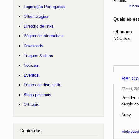
Forums:
Inform
Legislação Portuguesa
Oftalmologias
Quais as est
Diretório de links
Obrigado
Página de informática
NSousa
Downloads
Truques & dicas
Notícias
Eventos
Re: Com
Fóruns de discussão
27 Abril, 20
Blogs pessoais
Para ler 
depois co
Off-topic
Array
Conteúdos
Inicie sess