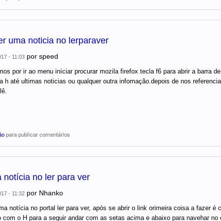
r uma noticia no lerparaver
por
speed
017 - 11:03
 por ir ao menu iníciar procurar mozila firefox tecla f6 para abrir a barra de 
la h até ultimas noticias ou qualquer outra infomação.depois de nos referenc
lê.
ão
para publicar comentários
 notícia no ler para ver
por
Nhanko
017 - 11:32
ma notícia no portal ler para ver, após se abrir o link orimeira coisa a fazer 
 com o H para a seguir andar com as setas acima e abaixo para navehar no c