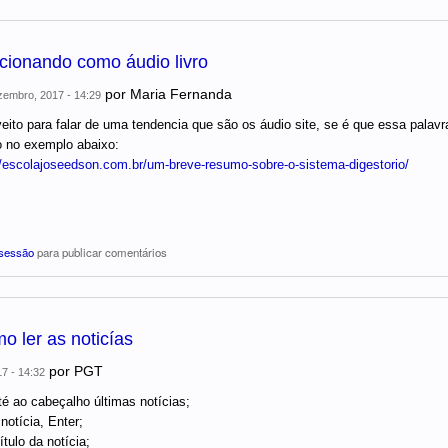
cionando como áudio livro
por
Maria Fernanda
embro, 2017 - 14:29
eito para falar de uma tendencia que são os áudio site, se é que essa palavra
 no exemplo abaixo:
//escolajoseedson.com.br/um-breve-resumo-sobre-o-sistema-digestorio/
 sessão
para publicar comentários
o ler as noticías
por
PGT
17 - 14:32
té ao cabeçalho últimas notícias;
notícia, Enter;
ítulo da notícia;