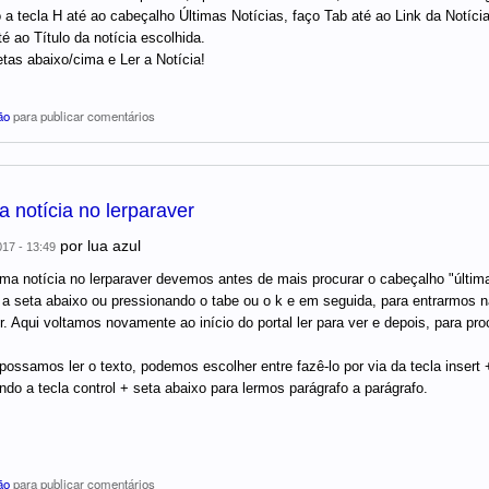
 a tecla H até ao cabeçalho Últimas Notícias, faço Tab até ao Link da Notícia 
é ao Título da notícia escolhida.
etas abaixo/cima e Ler a Notícia!
ão
para publicar comentários
 notícia no lerparaver
por
lua azul
017 - 13:49
uma notícia no lerparaver devemos antes de mais procurar o cabeçalho "últim
o a seta abaixo ou pressionando o tabe ou o k e em seguida, para entrarmos
er. Aqui voltamos novamente ao início do portal ler para ver e depois, para 
.
possamos ler o texto, podemos escolher entre fazê-lo por via da tecla insert +
ndo a tecla control + seta abaixo para lermos parágrafo a parágrafo.
ão
para publicar comentários