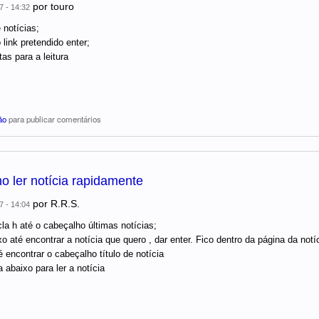
por
touro
7 - 14:32
é notícias;
 link pretendido enter;
as para a leitura
ão
para publicar comentários
o ler notícia rapidamente
por
R.R.S.
7 - 14:04
la h até o cabeçalho últimas notícias;
o até encontrar a notícia que quero , dar enter. Fico dentro da página da notí
é encontrar o cabeçalho título de notícia
a abaixo para ler a notícia