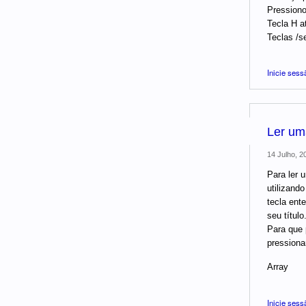
Pressiono
Tecla H at
Teclas /s
Inicie sess
Ler uma
14 Julho, 2
Para ler 
utilizand
tecla ent
seu título
Para que 
pressiona
Array
Inicie sess