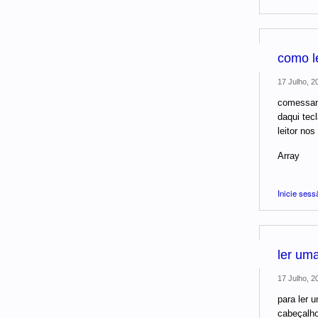
como le
17 Julho, 2
comessamos
daqui tec
leitor nos 
Array
Inicie sess
ler uma
17 Julho, 2
para ler u
cabeçalho