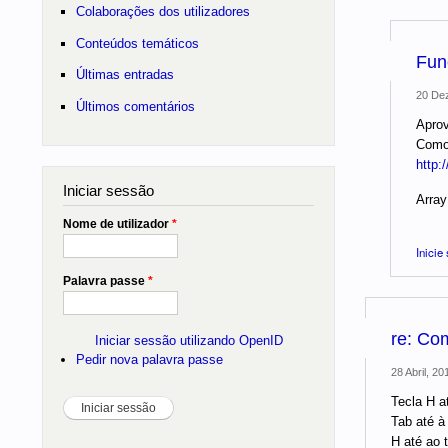
Colaborações dos utilizadores
Conteúdos temáticos
Fun
Últimas entradas
20 Dez
Últimos comentários
Aprov
Como
http:
Iniciar sessão
Array
Nome de utilizador
*
Inicie
Palavra passe
*
re: Com
Iniciar sessão utilizando OpenID
Pedir nova palavra passe
28 Abril, 20
Tecla H a
Tab até à 
H até ao t