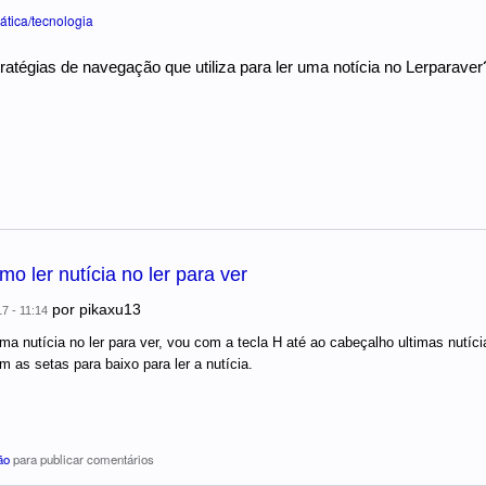
ática/tecnologia
ratégias de navegação que utiliza para ler uma notícia no Lerparaver
o ler nutícia no ler para ver
por
pikaxu13
17 - 11:14
uma nutícia no ler para ver, vou com a tecla H até ao cabeçalho ultimas nutíci
m as setas para baixo para ler a nutícia.
ão
para publicar comentários