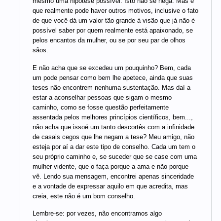
mesmo uma hipótese possível. Isto não se nega. Mas é
que realmente pode haver outros motivos, inclusive o fato
de que você dá um valor tão grande à visão que já não é
possível saber por quem realmente está apaixonado, se
pelos encantos da mulher, ou se por seu par de olhos
sãos.
E não acha que se excedeu um pouquinho? Bem, cada
um pode pensar como bem lhe apetece, ainda que suas
teses não encontrem nenhuma sustentação. Mas daí a
estar a aconselhar pessoas que sigam o mesmo
caminho, como se fosse questão perfeitamente
assentada pelos melhores princípios científicos, bem...,
não acha que issoé um tanto descortês com a infinidade
de casais cegos que lhe negam a tese? Meu amigo, não
esteja por aí a dar este tipo de conselho. Cada um tem o
seu próprio caminho e, se suceder que se case com uma
mulher vidente, que o faça porque a ama e não porque
vê. Lendo sua mensagem, encontrei apenas sinceridade
e a vontade de expressar aquilo em que acredita, mas
creia, este não é um bom conselho.
Lembre-se: por vezes, não encontramos algo