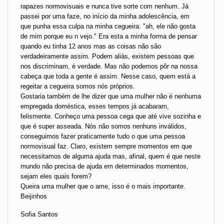
rapazes normovisuais e nunca tive sorte com nenhum. Já
passei por uma faze, no início da minha adolescência, em
que punha essa culpa na minha cegueira: "ah, ele não gosta
de mim porque eu n vejo." Era esta a minha forma de pensar
quando eu tinha 12 anos mas as coisas não são
verdadeiramente assim. Podem aliás, existem pessoas que
nos discriminam, é verdade. Mas não podemos pôr na nossa
cabeça que toda a gente é assim. Nesse caso, quem está a
regeitar a cegueira somos nós próprios.
Gostaria também de lhe dizer que uma mulher não é nenhuma
empregada doméstica, esses tempos já acabaram,
felismente. Conheço uma pessoa cega que até vive sozinha e
que é super asseada. Nós não somos nenhuns inválidos,
conseguimos fazer praticamente tudo o que uma pessoa
normovisual faz. Claro, existem sempre momentos em que
necessitamos de alguma ajuda mas, afinal, quem é que neste
mundo não precisa de ajuda em determinados momentos,
sejam eles quais forem?
Queira uma mulher que o ame, isso é o mais importante.
Beijinhos
Sofia Santos