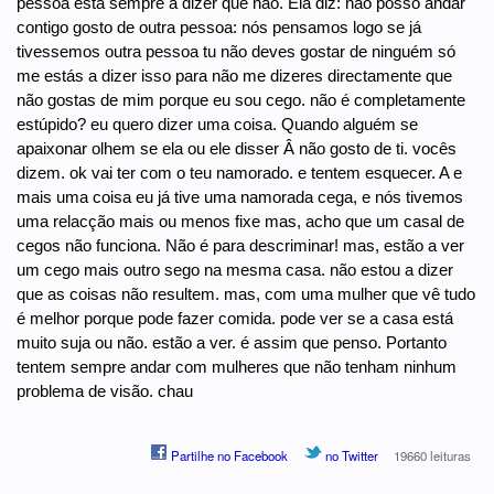
pessoa está sempre a dizer que não. Ela diz: não posso andar
contigo gosto de outra pessoa: nós pensamos logo se já
tivessemos outra pessoa tu não deves gostar de ninguém só
me estás a dizer isso para não me dizeres directamente que
não gostas de mim porque eu sou cego. não é completamente
estúpido? eu quero dizer uma coisa. Quando alguém se
apaixonar olhem se ela ou ele disser Â não gosto de ti. vocês
dizem. ok vai ter com o teu namorado. e tentem esquecer. A e
mais uma coisa eu já tive uma namorada cega, e nós tivemos
uma relacção mais ou menos fixe mas, acho que um casal de
cegos não funciona. Não é para descriminar! mas, estão a ver
um cego mais outro sego na mesma casa. não estou a dizer
que as coisas não resultem. mas, com uma mulher que vê tudo
é melhor porque pode fazer comida. pode ver se a casa está
muito suja ou não. estão a ver. é assim que penso. Portanto
tentem sempre andar com mulheres que não tenham ninhum
problema de visão. chau
Partilhe no Facebook
no Twitter
19660 leituras