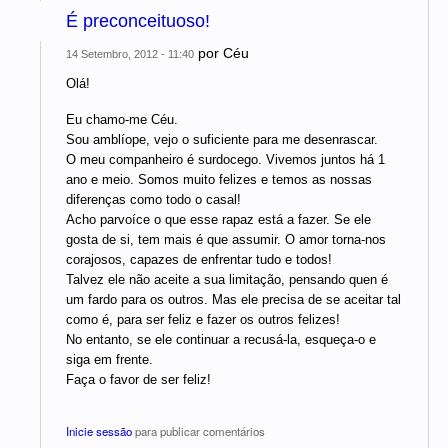
É preconceituoso!
por
Céu
14 Setembro, 2012 - 11:40
Olá!
Eu chamo-me Céu.
Sou amblíope, vejo o suficiente para me desenrascar.
O meu companheiro é surdocego. Vivemos juntos há 1
ano e meio. Somos muito felizes e temos as nossas
diferenças como todo o casal!
Acho parvoíce o que esse rapaz está a fazer. Se ele
gosta de si, tem mais é que assumir. O amor torna-nos
corajosos, capazes de enfrentar tudo e todos!
Talvez ele não aceite a sua limitação, pensando quen é
um fardo para os outros. Mas ele precisa de se aceitar tal
como é, para ser feliz e fazer os outros felizes!
No entanto, se ele continuar a recusá-la, esqueça-o e
siga em frente.
Faça o favor de ser feliz!
Inicie sessão
para publicar comentários