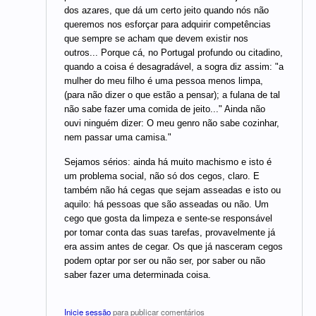
dos azares, que dá um certo jeito quando nós não
queremos nos esforçar para adquirir competências
que sempre se acham que devem existir nos
outros... Porque cá, no Portugal profundo ou citadino,
quando a coisa é desagradável, a sogra diz assim: "a
mulher do meu filho é uma pessoa menos limpa,
(para não dizer o que estão a pensar); a fulana de tal
não sabe fazer uma comida de jeito..." Ainda não
ouvi ninguém dizer: O meu genro não sabe cozinhar,
nem passar uma camisa."
Sejamos sérios: ainda há muito machismo e isto é
um problema social, não só dos cegos, claro. E
também não há cegas que sejam asseadas e isto ou
aquilo: há pessoas que são asseadas ou não. Um
cego que gosta da limpeza e sente-se responsável
por tomar conta das suas tarefas, provavelmente já
era assim antes de cegar. Os que já nasceram cegos
podem optar por ser ou não ser, por saber ou não
saber fazer uma determinada coisa.
Inicie sessão
para publicar comentários