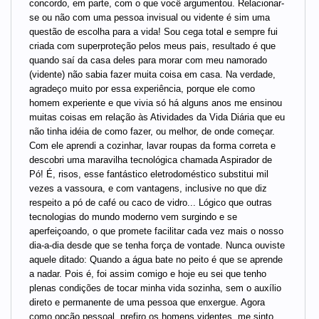
concordo, em parte, com o que você argumentou. Relacionar-
se ou não com uma pessoa invisual ou vidente é sim uma
questão de escolha para a vida! Sou cega total e sempre fui
criada com superproteção pelos meus pais, resultado é que
quando saí da casa deles para morar com meu namorado
(vidente) não sabia fazer muita coisa em casa. Na verdade,
agradeço muito por essa experiência, porque ele como
homem experiente e que vivia só há alguns anos me ensinou
muitas coisas em relação às Atividades da Vida Diária que eu
não tinha idéia de como fazer, ou melhor, de onde começar.
Com ele aprendi a cozinhar, lavar roupas da forma correta e
descobri uma maravilha tecnológica chamada Aspirador de
Pó! É, risos, esse fantástico eletrodoméstico substitui mil
vezes a vassoura, e com vantagens, inclusive no que diz
respeito a pó de café ou caco de vidro... Lógico que outras
tecnologias do mundo moderno vem surgindo e se
aperfeiçoando, o que promete facilitar cada vez mais o nosso
dia-a-dia desde que se tenha força de vontade. Nunca ouviste
aquele ditado: Quando a água bate no peito é que se aprende
a nadar. Pois é, foi assim comigo e hoje eu sei que tenho
plenas condições de tocar minha vida sozinha, sem o auxílio
direto e permanente de uma pessoa que enxergue. Agora
como opção pessoal, prefiro os homens videntes, me sinto