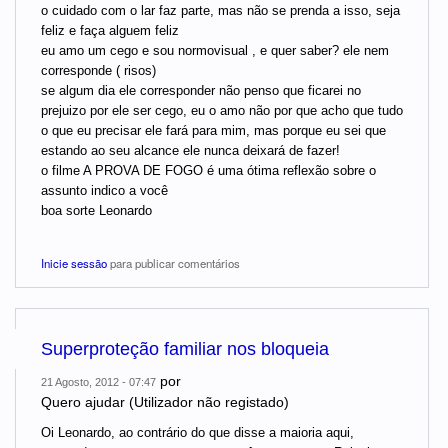
o cuidado com o lar faz parte, mas não se prenda a isso, seja
feliz e faça alguem feliz
eu amo um cego e sou normovisual , e quer saber? ele nem
corresponde ( risos)
se algum dia ele corresponder não penso que ficarei no
prejuizo por ele ser cego, eu o amo não por que acho que tudo
o que eu precisar ele fará para mim, mas porque eu sei que
estando ao seu alcance ele nunca deixará de fazer!
o filme A PROVA DE FOGO é uma ótima reflexão sobre o
assunto indico a você
boa sorte Leonardo
Inicie sessão
para publicar comentários
Superproteção familiar nos bloqueia
por
21 Agosto, 2012 - 07:47
Quero ajudar (Utilizador não registado)
Oi Leonardo, ao contrário do que disse a maioria aqui,