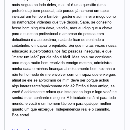
mais segura ao lado deles, mas aí é uma questão (uma
preferência) bem pessoal, até porque já namorei um rapaz
invisual um tempo e também gostei e admmirei o moço como
os namorados videntes que tive depois. Sabe, se conselho
fosse bom ninguém dava, vendia, mas eu digo que a chave
para o sucesso profissional e amoroso da pessoa com
deficiência é a autoestima, nada de ficar se sentindo o
coitadinho, o incapaz o rejeitado. Sei que muitas vezes nossa
educação superprotetora nos faz pessoas inseguras, e que
"matar um leão" por dia não é fácil. Mas hoje me considero
uma moça muito bem resolvida comigo mesma, administro
minha casa e minhas finanças absolutamente bem sozinha e
não tenho medo de me envolver com um rapaz que enxergue,
afinal se ele se aproximou de mim deve ser porque achou
algo interessante/apaixonante não é? Então é isso amigo, se
você é adolescente relaxa que isso passa logo e logo você se
sentirá mais confiante e seguro. A felicidade está aí para todo
mundo, e você é um homem tão bom para qualquer mulher
quanto um que enxergue. Independência real é o caminho.
Boa sorte!