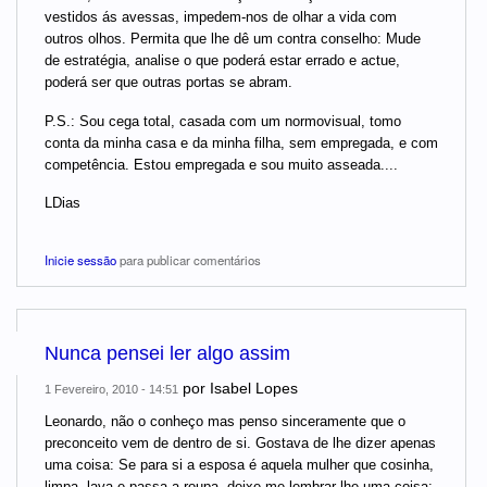
vestidos ás avessas, impedem-nos de olhar a vida com
outros olhos. Permita que lhe dê um contra conselho: Mude
de estratégia, analise o que poderá estar errado e actue,
poderá ser que outras portas se abram.
P.S.: Sou cega total, casada com um normovisual, tomo
conta da minha casa e da minha filha, sem empregada, e com
competência. Estou empregada e sou muito asseada....
LDias
Inicie sessão
para publicar comentários
Nunca pensei ler algo assim
por
Isabel Lopes
1 Fevereiro, 2010 - 14:51
Leonardo, não o conheço mas penso sinceramente que o
preconceito vem de dentro de si. Gostava de lhe dizer apenas
uma coisa: Se para si a esposa é aquela mulher que cosinha,
limpa, lava e passa a roupa, deixe-me lembrar-lhe uma coisa: