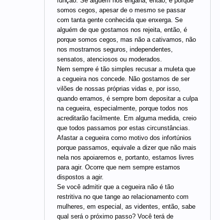
função. Se alguém nos engana, então, é porque
somos cegos, apesar de o mesmo se passar
com tanta gente conhecida que enxerga. Se
alguém de que gostamos nos rejeita, então, é
porque somos cegos, mas não a cativamos, não
nos mostramos seguros, independentes,
sensatos, atenciosos ou moderados.
Nem sempre é tão simples recusar a muleta que
a cegueira nos concede. Não gostamos de ser
vilões de nossas próprias vidas e, por isso,
quando erramos, é sempre bom depositar a culpa
na cegueira, especialmente, porque todos nos
acreditarão facilmente. Em alguma medida, creio
que todos passamos por estas circunstâncias.
Afastar a cegueira como motivo dos infortúnios
porque passamos, equivale a dizer que não mais
nela nos apoiaremos e, portanto, estamos livres
para agir. Ocorre que nem sempre estamos
dispostos a agir.
Se você admitir que a cegueira não é tão
restritiva no que tange ao relacionamento com
mulheres, em especial, as videntes, então, sabe
qual será o próximo passo? Você terá de