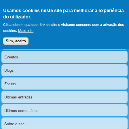
Ir para as secções
(Alt+1)
Ir para o conteúdo
Iniciar sessão
Usamos cookies neste site para melhorar a experiência
LERPARAVER
, ir para a
do utilizador.
página principal
O portal da visão diferente
Clicando em qualquer link do site o visitante consente com a ativação dos
Mais info
cookies.
Sim, aceito
Notícias
Menu principal
Eventos
Blogs
Fóruns
Últimas entradas
Últimos comentários
Sobre o site