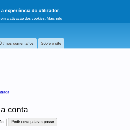
 experiência do utilizador.
a a página principal
Mais info
 com a ativação dos cookies.
Últimos comentários
Sobre o site
ntrada
a conta
ão
(separador ativo)
Pedir nova palavra passe
res