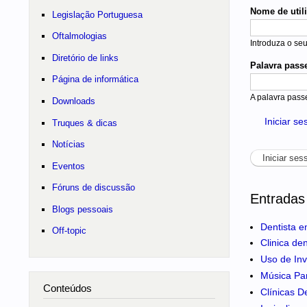
Nome de util
Legislação Portuguesa
Oftalmologias
Introduza o se
Diretório de links
Palavra pass
Página de informática
A palavra pass
Downloads
Iniciar s
Truques & dicas
Notícias
Eventos
Fóruns de discussão
Entradas
Blogs pessoais
Dentista e
Off-topic
Clinica de
Uso de Inv
Música Pa
Conteúdos
Clínicas D