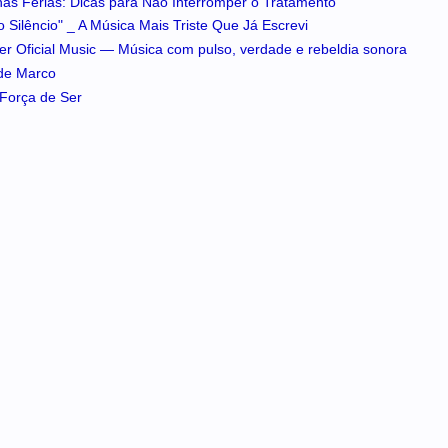
 nas Férias: Dicas para Não Interromper o Tratamento
 Silêncio" _ A Música Mais Triste Que Já Escrevi
iker Oficial Music — Música com pulso, verdade e rebeldia sonora
 de Marco
A Força de Ser