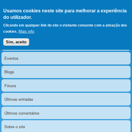
Ir para as secções
(Alt+1)
Ir para o conteúdo
Iniciar sessão
Usamos cookies neste site para melhorar a experiência
LERPARAVER
, ir para a
do utilizador.
página principal
O portal da visão diferente
Clicando em qualquer link do site o visitante consente com a ativação dos
Mais info
cookies.
Sim, aceito
Notícias
Menu principal
Eventos
Blogs
Fóruns
Últimas entradas
Últimos comentários
Sobre o site