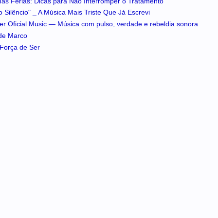
 nas Férias: Dicas para Não Interromper o Tratamento
 Silêncio" _ A Música Mais Triste Que Já Escrevi
iker Oficial Music — Música com pulso, verdade e rebeldia sonora
 de Marco
A Força de Ser