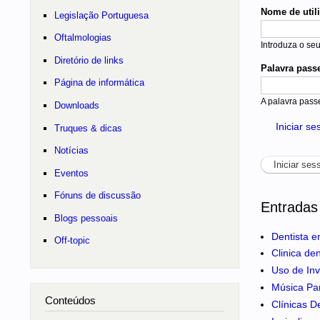
Nome de util
Legislação Portuguesa
Oftalmologias
Introduza o se
Diretório de links
Palavra pass
Página de informática
A palavra pass
Downloads
Iniciar s
Truques & dicas
Notícias
Eventos
Fóruns de discussão
Entradas
Blogs pessoais
Dentista e
Off-topic
Clinica de
Uso de Inv
Música Pa
Conteúdos
Clínicas D