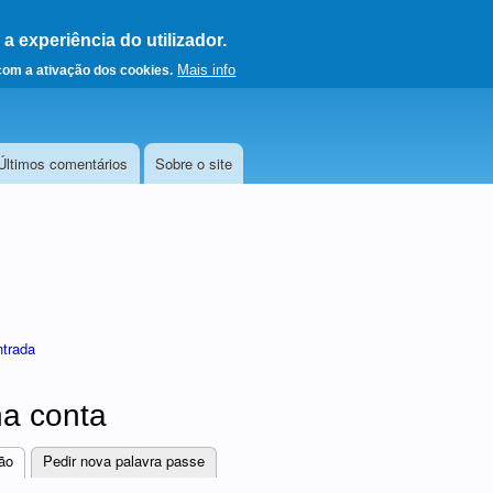
 experiência do utilizador.
a a página principal
Mais info
 com a ativação dos cookies.
Últimos comentários
Sobre o site
ntrada
a conta
ão
(separador ativo)
Pedir nova palavra passe
res