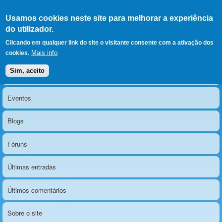
Ir para as secções
(Alt+1)
Ir para o conteúdo
Iniciar sessão
Usamos cookies neste site para melhorar a experiência
LERPARAVER
, ir para a
do utilizador.
página principal
O portal da visão diferente
Clicando em qualquer link do site o visitante consente com a ativação dos
Mais info
cookies.
Sim, aceito
Notícias
Menu principal
Eventos
Blogs
Fóruns
Últimas entradas
Últimos comentários
Sobre o site