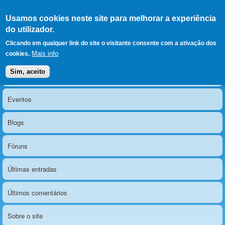
Ir para as secções
(Alt+1)
Ir para o conteúdo
Iniciar sessão
Usamos cookies neste site para melhorar a experiência
LERPARAVER
, ir para a
do utilizador.
página principal
O portal da visão diferente
Clicando em qualquer link do site o visitante consente com a ativação dos
Mais info
cookies.
Sim, aceito
Notícias
Menu principal
Eventos
Blogs
Fóruns
Últimas entradas
Últimos comentários
Sobre o site