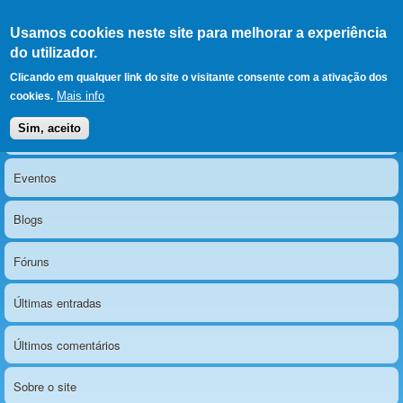
Ir para as secções
(Alt+1)
Ir para o conteúdo
Iniciar sessão
Usamos cookies neste site para melhorar a experiência
LERPARAVER
, ir para a
do utilizador.
página principal
O portal da visão diferente
Clicando em qualquer link do site o visitante consente com a ativação dos
Mais info
cookies.
Sim, aceito
Notícias
Menu principal
Eventos
Blogs
Fóruns
Últimas entradas
Últimos comentários
Sobre o site