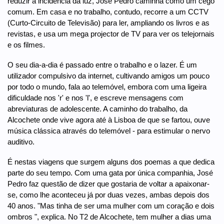
reduzir a incidência da luz, José Pedro caminha como um cego
comum. Em casa e no trabalho, contudo, recorre a um CCTV
(Curto-Circuito de Televisão) para ler, ampliando os livros e as
revistas, e usa um mega projector de TV para ver os telejornais
e os filmes.
O seu dia-a-dia é passado entre o trabalho e o lazer. É um
utilizador compulsivo da internet, cultivando amigos um pouco
por todo o mundo, fala ao telemóvel, embora com uma ligeira
dificuldade nos 'r' e nos 'l', e escreve mensagens com
abreviaturas de adolescente. A caminho do trabalho, da
Alcochete onde vive agora até à Lisboa de que se fartou, ouve
música clássica através do telemóvel - para estimular o nervo
auditivo.
É nestas viagens que surgem alguns dos poemas a que dedica
parte do seu tempo. Com uma gata por única companhia, José
Pedro faz questão de dizer que gostaria de voltar a apaixonar-
se, como lhe aconteceu já por duas vezes, ambas depois dos
40 anos. "Mas tinha de ser uma mulher com um coração e dois
ombros ", explica. No T2 de Alcochete, tem mulher a dias uma