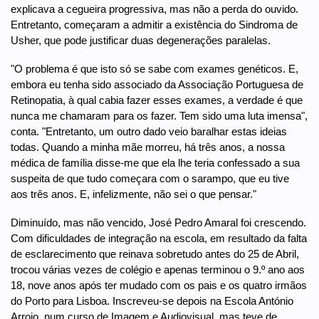
explicava a cegueira progressiva, mas não a perda do ouvido.
Entretanto, começaram a admitir a existência do Sindroma de
Usher, que pode justificar duas degenerações paralelas.
"O problema é que isto só se sabe com exames genéticos. E,
embora eu tenha sido associado da Associação Portuguesa de
Retinopatia, à qual cabia fazer esses exames, a verdade é que
nunca me chamaram para os fazer. Tem sido uma luta imensa",
conta. "Entretanto, um outro dado veio baralhar estas ideias
todas. Quando a minha mãe morreu, há três anos, a nossa
médica de família disse-me que ela lhe teria confessado a sua
suspeita de que tudo começara com o sarampo, que eu tive
aos três anos. E, infelizmente, não sei o que pensar."
Diminuído, mas não vencido, José Pedro Amaral foi crescendo.
Com dificuldades de integração na escola, em resultado da falta
de esclarecimento que reinava sobretudo antes do 25 de Abril,
trocou várias vezes de colégio e apenas terminou o 9.º ano aos
18, nove anos após ter mudado com os pais e os quatro irmãos
do Porto para Lisboa. Inscreveu-se depois na Escola António
Arroio, num curso de Imagem e Audiovisual, mas teve de