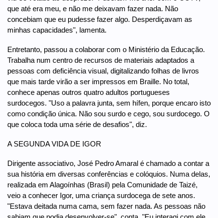
que até era meu, e não me deixavam fazer nada. Não
concebiam que eu pudesse fazer algo. Desperdiçavam as
minhas capacidades", lamenta.
Entretanto, passou a colaborar com o Ministério da Educação.
Trabalha num centro de recursos de materiais adaptados a
pessoas com deficiência visual, digitalizando folhas de livros
que mais tarde virão a ser impressos em Braille. No total,
conhece apenas outros quatro adultos portugueses
surdocegos. "Uso a palavra junta, sem hífen, porque encaro isto
como condição única. Não sou surdo e cego, sou surdocego. O
que coloca toda uma série de desafios", diz.
A SEGUNDA VIDA DE IGOR
Dirigente associativo, José Pedro Amaral é chamado a contar a
sua história em diversas conferências e colóquios. Numa delas,
realizada em Alagoínhas (Brasil) pela Comunidade de Taizé,
veio a conhecer Igor, uma criança surdocega de sete anos.
"Estava deitada numa cama, sem fazer nada. As pessoas não
sabiam que podia desenvolver-se", conta. "Eu interagi com ele.