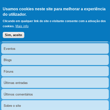
Ir para as secções
(Alt+1)
Ir para o conteúdo
Iniciar sessão
Usamos cookies neste site para melhorar a experiência
LERPARAVER
, ir para a
do utilizador.
página principal
O portal da visão diferente
Clicando em qualquer link do site o visitante consente com a ativação dos
Mais info
cookies.
Sim, aceito
Notícias
Menu principal
Eventos
Blogs
Fóruns
Últimas entradas
Últimos comentários
Sobre o site