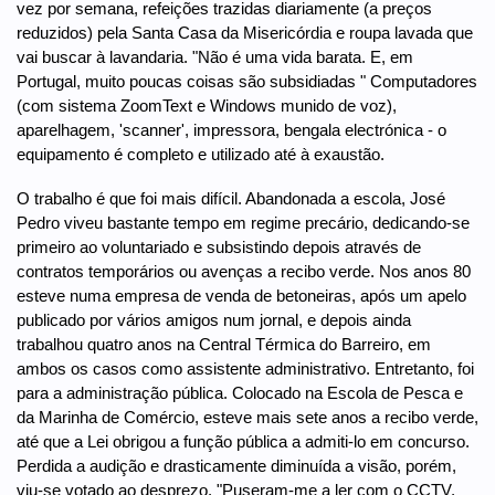
vez por semana, refeições trazidas diariamente (a preços
reduzidos) pela Santa Casa da Misericórdia e roupa lavada que
vai buscar à lavandaria. "Não é uma vida barata. E, em
Portugal, muito poucas coisas são subsidiadas " Computadores
(com sistema ZoomText e Windows munido de voz),
aparelhagem, 'scanner', impressora, bengala electrónica - o
equipamento é completo e utilizado até à exaustão.
O trabalho é que foi mais difícil. Abandonada a escola, José
Pedro viveu bastante tempo em regime precário, dedicando-se
primeiro ao voluntariado e subsistindo depois através de
contratos temporários ou avenças a recibo verde. Nos anos 80
esteve numa empresa de venda de betoneiras, após um apelo
publicado por vários amigos num jornal, e depois ainda
trabalhou quatro anos na Central Térmica do Barreiro, em
ambos os casos como assistente administrativo. Entretanto, foi
para a administração pública. Colocado na Escola de Pesca e
da Marinha de Comércio, esteve mais sete anos a recibo verde,
até que a Lei obrigou a função pública a admiti-lo em concurso.
Perdida a audição e drasticamente diminuída a visão, porém,
viu-se votado ao desprezo. "Puseram-me a ler com o CCTV,