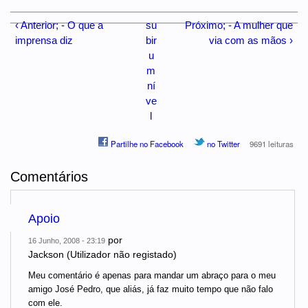
‹ Anterior; - O que a
su
Próximo; - A mulher que
imprensa diz
bir
via com as mãos ›
u
m
ní
ve
l
Partilhe no Facebook
no Twitter
9691 leituras
Comentários
Apoio
por
16 Junho, 2008 - 23:19
Jackson (Utilizador não registado)
Meu comentário é apenas para mandar um abraço para o meu
amigo José Pedro, que aliás, já faz muito tempo que não falo
com ele.