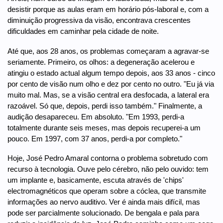
desistir porque as aulas eram em horário pós-laboral e, com a
diminuição progressiva da visão, encontrava crescentes
dificuldades em caminhar pela cidade de noite.
Até que, aos 28 anos, os problemas começaram a agravar-se
seriamente. Primeiro, os olhos: a degeneração acelerou e
atingiu o estado actual algum tempo depois, aos 33 anos - cinco
por cento de visão num olho e dez por cento no outro. "Eu já via
muito mal. Mas, se a visão central era desfocada, a lateral era
razoável. Só que, depois, perdi isso também." Finalmente, a
audição desapareceu. Em absoluto. "Em 1993, perdi-a
totalmente durante seis meses, mas depois recuperei-a um
pouco. Em 1997, com 37 anos, perdi-a por completo."
Hoje, José Pedro Amaral contorna o problema sobretudo com
recurso à tecnologia. Ouve pelo cérebro, não pelo ouvido: tem
um implante e, basicamente, escuta através de 'chips'
electromagnéticos que operam sobre a cóclea, que transmite
informações ao nervo auditivo. Ver é ainda mais difícil, mas
pode ser parcialmente solucionado. De bengala e pala para