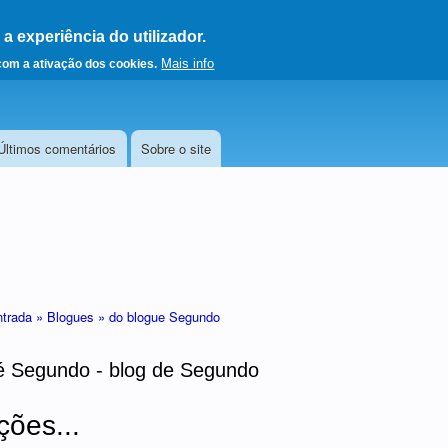
 experiência do utilizador.
a a página principal
Mais info
 com a ativação dos cookies.
Últimos comentários
Sobre o site
ntrada »
Blogues »
do blogue Segundo
é Segundo - blog de Segundo
ões...