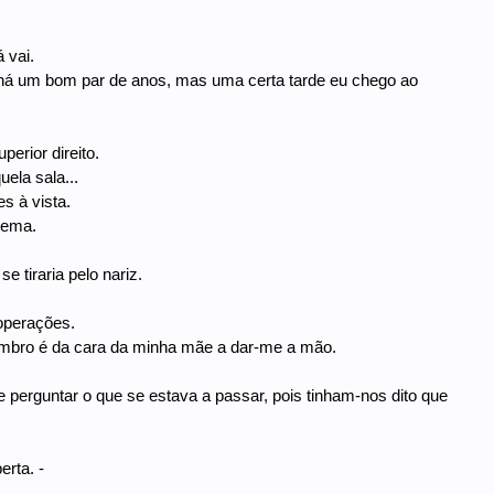
 vai.
 há um bom par de anos, mas uma certa tarde eu chego ao
erior direito.
uela sala...
s à vista.
lema.
 tiraria pelo nariz.
 operações.
lembro é da cara da minha mãe a dar-me a mão.
e perguntar o que se estava a passar, pois tinham-nos dito que
rta. -