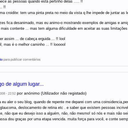
ece as pessoas quando está pertinho delas ..... !!
. !!
a croidite: tem uma pinta preta no meio da vista q lhe impede de juntar as let
zes fica desanimado, mas eu animo-o mostrando exemplos de amigas e amigo
a mais contente ... mas tem alguma dificuldade em aceitar as suas limitações .
r assim ... de cabeça erguida ... !! lool
l, mas é o melhor caminho ... !! loooool
ão
para publicar comentários
o de algum lugar...
por
anónimo (Utilizador não registado)
008 - 22:52
a eu aler o seu blog, quando de repente me deparei com uma coinsidencia,pe
 glaucoma, deslocamento de retina etc . e saber que existem pessoas incrive
te, não que eu desejo isso a alguém, não, não mesmo! só nós e mais não sei
assa dou graças por uma etapa vencida. muita força para você, e conte sem