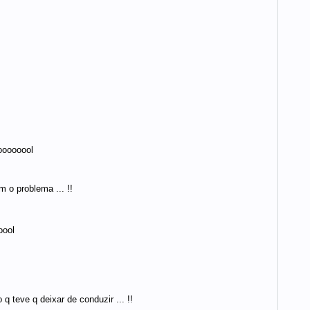
ooooooool
 o problema ... !!
oool
 teve q deixar de conduzir ... !!