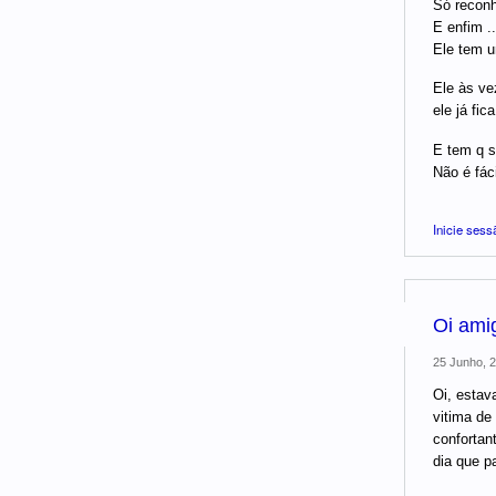
Só reconh
E enfim ...
Ele tem um
Ele às ve
ele já fic
E tem q se
Não é fáci
Inicie sess
Oi amig
25 Junho, 2
Oi, estav
vitima de
confortan
dia que p