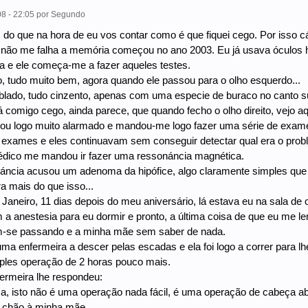
8 - 22:05
por
Segundo
 do que na hora de eu vos contar como é que fiquei cego. Por isso cá
e não me falha a memória começou no ano 2003. Eu já usava óculos
ta e ele começa-me a fazer aqueles testes.
to, tudo muito bem, agora quando ele passou para o olho esquerdo...
blado, tudo cinzento, apenas com uma especie de buraco no canto sup
á comigo cego, ainda parece, que quando fecho o olho direito, vejo aq
ou logo muito alarmado e mandou-me logo fazer uma série de exame
 exames e eles continuavam sem conseguir detectar qual era o prob
édico me mandou ir fazer uma ressonáncia magnética.
ncia acusou um adenoma da hipófice, algo claramente simples que se
ra mais do que isso...
 Janeiro, 11 dias depois do meu aniversário, lá estava eu na sala de
a anestesia para eu dormir e pronto, a última coisa de que eu me 
m-se passando e a minha mãe sem saber de nada.
uma enfermeira a descer pelas escadas e ela foi logo a correr para lh
ples operação de 2 horas pouco mais.
ermeira lhe respondeu:
a, isto não é uma operação nada fácil, é uma operação de cabeça abe
o chão à minha mãe.