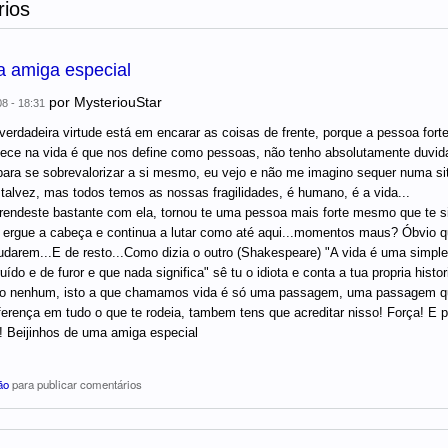
ios
 amiga especial
por
MysteriouStar
08 - 18:31
verdadeira virtude está em encarar as coisas de frente, porque a pessoa for
ece na vida é que nos define como pessoas, não tenho absolutamente duvi
ara se sobrevalorizar a si mesmo, eu vejo e não me imagino sequer numa si
 talvez, mas todos temos as nossas fragilidades, é humano, é a vida...
prendeste bastante com ela, tornou te uma pessoa mais forte mesmo que te s
ergue a cabeça e continua a lutar como até aqui...momentos maus? Óbvio qu
judarem...E de resto...Como dizia o outro (Shakespeare) "A vida é uma simple
uído e de furor e que nada significa" sê tu o idiota e conta a tua propria hist
do nenhum, isto a que chamamos vida é só uma passagem, uma passagem que
iferença em tudo o que te rodeia, tambem tens que acreditar nisso! Força! E
! Beijinhos de uma amiga especial
ão
para publicar comentários