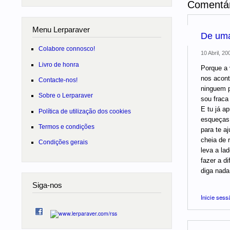
Comentár
Menu Lerparaver
De uma
Colabore connosco!
10 Abril, 20
Livro de honra
Porque a 
nos acont
Contacte-nos!
ninguem p
Sobre o Lerparaver
sou fraca
E tu já a
Política de utilização dos cookies
esqueças 
Termos e condições
para te a
cheia de r
Condições gerais
leva a la
fazer a d
diga nada
Siga-nos
Inicie sess