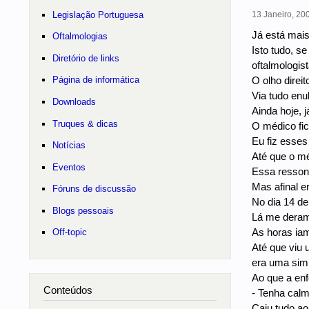
Legislação Portuguesa
13 Janeiro, 200
Já está mais
Oftalmologias
Isto tudo, s
Diretório de links
oftalmologis
O olho direi
Página de informática
Via tudo enu
Downloads
Ainda hoje, j
Truques & dicas
O médico fic
Eu fiz esses
Notícias
Até que o m
Eventos
Essa ressoná
Mas afinal e
Fóruns de discussão
No dia 14 de
Blogs pessoais
Lá me deram 
As horas ia
Off-topic
Até que viu 
era uma sim
Ao que a enf
Conteúdos
- Tenha calm
Caiu tudo a