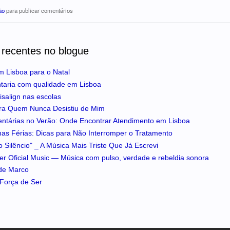
ão
para publicar comentários
 recentes no blogue
m Lisboa para o Natal
ntaria com qualidade em Lisboa
isalign nas escolas
ra Quem Nunca Desistiu de Mim
entárias no Verão: Onde Encontrar Atendimento em Lisboa
 nas Férias: Dicas para Não Interromper o Tratamento
 Silêncio" _ A Música Mais Triste Que Já Escrevi
iker Oficial Music — Música com pulso, verdade e rebeldia sonora
 de Marco
A Força de Ser