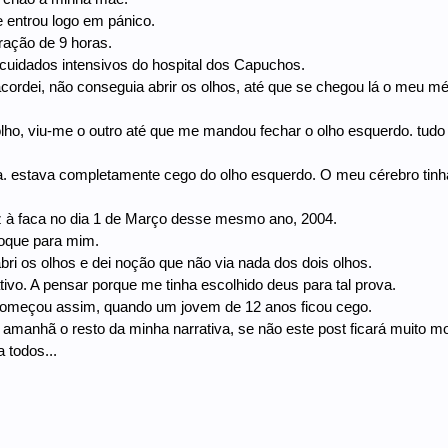
 entrou logo em pánico.
ração de 9 horas.
cuidados intensivos do hospital dos Capuchos.
ordei, não conseguia abrir os olhos, até que se chegou lá o meu m
ho, viu-me o outro até que me mandou fechar o olho esquerdo. tudo
. estava completamente cego do olho esquerdo. O meu cérebro tinha 
z à faca no dia 1 de Março desse mesmo ano, 2004.
hoque para mim.
ri os olhos e dei noção que não via nada dos dois olhos.
tivo. A pensar porque me tinha escolhido deus para tal prova.
começou assim, quando um jovem de 12 anos ficou cego.
amanhã o resto da minha narrativa, se não este post ficará muito mo
 todos...