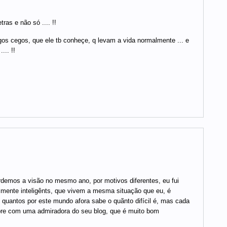
ras e não só .... !!
s cegos, que ele tb conheçe, q levam a vida normalmente ... e
... !!
rdemos a visão no mesmo ano, por motivos diferentes, eu fui
lmente inteligênts, que vivem a mesma situação que eu, é
 quantos por este mundo afora sabe o quãnto difícil é, mas cada
pre com uma admiradora do seu blog, que é muito bom