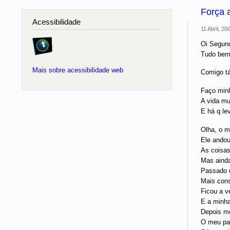
Força 
Acessibilidade
11 Abril, 20
Oi Segund
Tudo bem
Mais sobre acessibilidade web
Comigo tá 
Faço minh
A vida mu
E há q le
Olha, o m
Ele andou
As coisas 
Mas ainda
Passado u
Mais consu
Ficou a ve
E a minha
Depois me
O meu pai