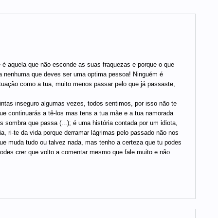
te é aquela que não esconde as suas fraquezas e porque o que
da nenhuma que deves ser uma optima pessoa! Ninguém é
tuação como a tua, muito menos passar pelo que já passaste,
intas inseguro algumas vezes, todos sentimos, por isso não te
e continuarás a tê-los mas tens a tua mãe e a tua namorada
s sombra que passa (...); é uma história contada por um idiota,
oria, ri-te da vida porque derramar lágrimas pelo passado não nos
 muda tudo ou talvez nada, mas tenho a certeza que tu podes
 podes crer que volto a comentar mesmo que fale muito e não