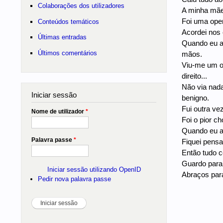
Colaborações dos utilizadores
A minha mãe
Foi uma ope
Conteúdos temáticos
Acordei nos 
Últimas entradas
Quando eu ac
Últimos comentários
mãos.
Viu-me um ol
direito...
Não via nada
Iniciar sessão
benigno.
Fui outra ve
Nome de utilizador
*
Foi o pior c
Quando eu ab
Palavra passe
*
Fiquei pensa
Então tudo 
Guardo para 
Iniciar sessão utilizando OpenID
Abraços para
Pedir nova palavra passe