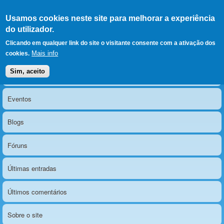
Ir para as secções
(Alt+1)
Ir para o conteúdo
Iniciar sessão
Usamos cookies neste site para melhorar a experiência
LERPARAVER
, ir para a
do utilizador.
página principal
O portal da visão diferente
Clicando em qualquer link do site o visitante consente com a ativação dos
Mais info
cookies.
Sim, aceito
Notícias
Menu principal
Eventos
Blogs
Fóruns
Últimas entradas
Últimos comentários
Sobre o site