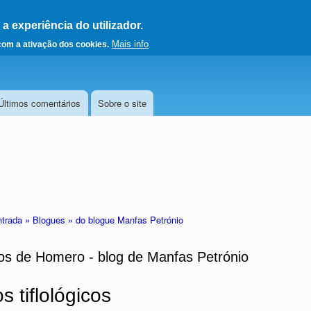
 experiência do utilizador.
a a página principal
Mais info
 com a ativação dos cookies.
Últimos comentários
Sobre o site
ntrada »
Blogues »
do blogue Manfas Petrónio
hos de Homero - blog de Manfas Petrónio
s tiflológicos