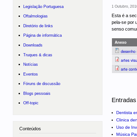
Legislação Portuguesa
1 Outubro, 201
Esta é a sec
Oftalmologias
pela-se por 
Diretório de links
senso comum 
Página de informática
Anexo
Downloads
desenho e
Truques & dicas
artes vis
Notícias
arte cont
Eventos
Fóruns de discussão
Blogs pessoais
Entradas
Off-topic
Dentista e
Clinica de
Uso de Inv
Conteúdos
Música Pa