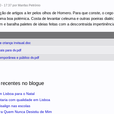
0 - 17:37
por
Manfas Petrónio
ção de artigos a ler pelos olhos de Homero. Para que conste, o ce
uma boa polémica. Costa de levantar celeuma e outras poeiras dialéc
e baralha paletes de ideias feitas com a descontraída impertinência
 criança invisual.doc
uais para dv.pdf
emporânea e público dv.pdf
 recentes no blogue
m Lisboa para o Natal
ntaria com qualidade em Lisboa
isalign nas escolas
ra Quem Nunca Desistiu de Mim