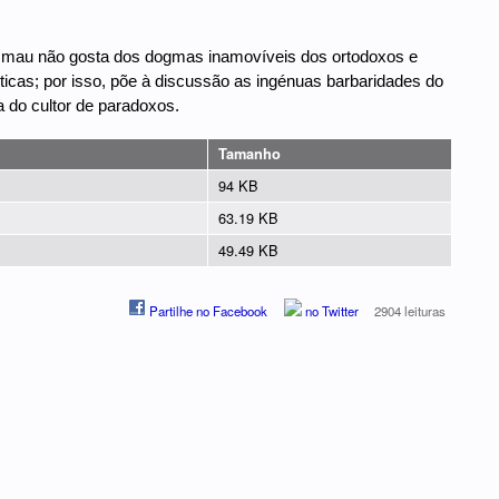
go mau não gosta dos dogmas inamovíveis dos ortodoxos e
ticas; por isso, põe à discussão as ingénuas barbaridades do
 do cultor de paradoxos.
Tamanho
94 KB
63.19 KB
49.49 KB
Partilhe no Facebook
no Twitter
2904 leituras