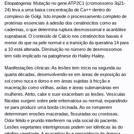
Etiopatogenia: Mutação no gene ATP2C1 (cromossomo 3q21-
24) leva a uma baixa concentração de Ca++ dentro do
complexo de Golgi. Isto impede o processamento completo de
proteínas essenciais à adesão dos ceratinócitos como as
caderinas, o que determina ruptura desmossomal e acantólise
suprabasal. O conteúdo de Cálcio nos ceratinócitos basais é
menor do que na pele normal e a transição da queratina 14 para
a 10 está alterada. Diminuição no número de desmossomos
tem sido implicado na patogênese do Hailey-Hailey.
Manifestações clínicas: As lesões tem início na segunda ou
quarta décadas, desenvolvendo-se em áreas de exposição ao
sol como nuca e dorso e em áreas sujeitas à fricção e
maceração como virilhas, axilas e áreas submamárias em
mulheres. Atrito, calor e suor exacerbam as lesões. Vesículas
flácidas surgem sobre pele eritematosa ou normal, expandindo-
se para produzir uma borda circinada. Ao se romperem
determinam erosões maceradas, fissuradas ou crostosas.
Odor fétido e prurido interferem na vida social do paciente.
Lesões vegetantes intertriginosas podem ser idênticas às do
pênfigo vegetante. A exacerbação e persistência da doença