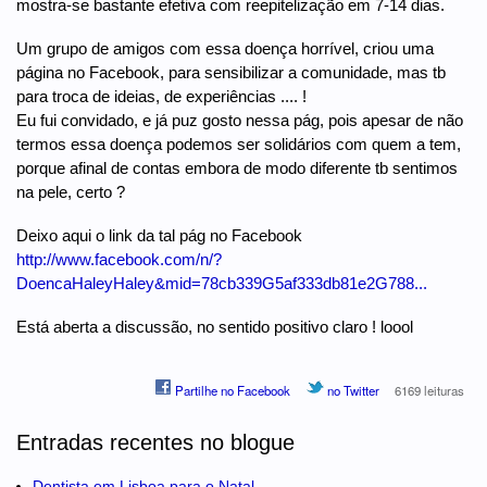
mostra-se bastante efetiva com reepitelização em 7-14 dias.
Um grupo de amigos com essa doença horrível, criou uma
página no Facebook, para sensibilizar a comunidade, mas tb
para troca de ideias, de experiências .... !
Eu fui convidado, e já puz gosto nessa pág, pois apesar de não
termos essa doença podemos ser solidários com quem a tem,
porque afinal de contas embora de modo diferente tb sentimos
na pele, certo ?
Deixo aqui o link da tal pág no Facebook
http://www.facebook.com/n/?
DoencaHaleyHaley&mid=78cb339G5af333db81e2G788...
Está aberta a discussão, no sentido positivo claro ! loool
Partilhe no Facebook
no Twitter
6169 leituras
Entradas recentes no blogue
Dentista em Lisboa para o Natal