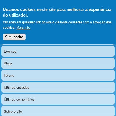
Ir para as secções
(Alt+1)
Ir para o conteúdo
Iniciar sessão
Usamos cookies neste site para melhorar a experiência
LERPARAVER
, ir para a
do utilizador.
página principal
O portal da visão diferente
Clicando em qualquer link do site o visitante consente com a ativação dos
Mais info
cookies.
Sim, aceito
Notícias
Menu principal
Eventos
Blogs
Fóruns
Últimas entradas
Últimos comentários
Sobre o site