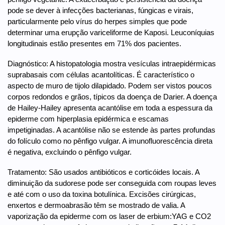
pode se dever à infecções bacterianas, fúngicas e virais,
particularmente pelo vírus do herpes simples que pode
determinar uma erupção variceliforme de Kaposi. Leuconíquias
longitudinais estão presentes em 71% dos pacientes.
Diagnóstico: A histopatologia mostra vesículas intraepidérmicas
suprabasais com células acantolíticas. É característico o
aspecto de muro de tijolo dilapidado. Podem ser vistos poucos
corpos redondos e grãos, típicos da doença de Darier. A doença
de Hailey-Hailey apresenta acantólise em toda a espessura da
epiderme com hiperplasia epidérmica e escamas
impetiginadas. A acantólise não se estende às partes profundas
do folículo como no pênfigo vulgar. A imunofluorescência direta
é negativa, excluindo o pênfigo vulgar.
Tratamento: São usados antibióticos e corticóides locais. A
diminuição da sudorese pode ser conseguida com roupas leves
e até com o uso da toxina botulínica. Excisões cirúrgicas,
enxertos e dermoabrasão têm se mostrado de valia. A
vaporização da epiderme com os laser de erbium:YAG e CO2