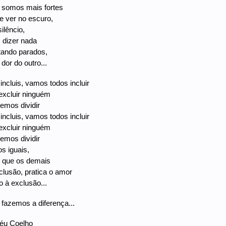
 somos mais fortes
e ver no escuro,
ilêncio,
 dizer nada
tando parados,
 dor do outro...
 incluis, vamos todos incluir
excluir ninguém
emos dividir
 incluis, vamos todos incluir
excluir ninguém
emos dividir
s iguais,
 que os demais
clusão, pratica o amor
o à exclusão...
 fazemos a diferença...
éu Coelho