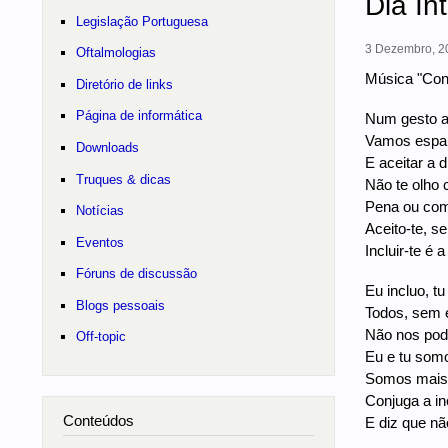
Dia In
Legislação Portuguesa
3 Dezembro, 20
Oftalmologias
Música "Conj
Diretório de links
Página de informática
Num gesto a
Vamos espal
Downloads
E aceitar a d
Truques & dicas
Não te olho 
Pena ou com
Notícias
Aceito-te, s
Eventos
Incluir-te é 
Fóruns de discussão
Eu incluo, tu
Blogs pessoais
Todos, sem 
Não nos pod
Off-topic
Eu e tu somo
Somos mais
Conjuga a in
Conteúdos
E diz que nã