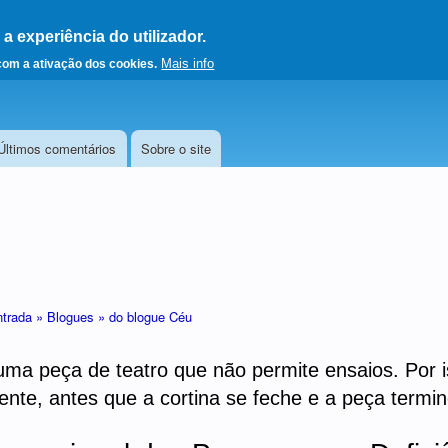
 experiência do utilizador.
a a página principal
Mais info
 com a ativação dos cookies.
Últimos comentários
Sobre o site
ntrada »
Blogues »
do blogue Céu
uma peça de teatro que não permite ensaios. Por is
nte, antes que a cortina se feche e a peça termi