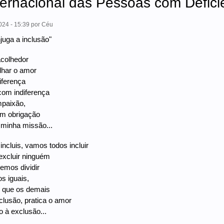
ternacional das Pessoas com Defici
24 - 15:39
por
Céu
uga a inclusão"
colhedor
har o amor
iferença
com indiferença
paixão,
em obrigação
a minha missão...
 incluis, vamos todos incluir
excluir ninguém
emos dividir
s iguais,
 que os demais
clusão, pratica o amor
o à exclusão...