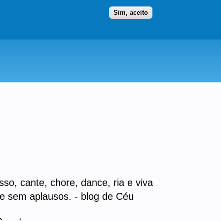
Ir para as secções
(Alt+1)
Ir para o conteúdo
Iniciar sessão
Sim, aceito
so, cante, chore, dance, ria e viva
ne sem aplausos. - blog de Céu