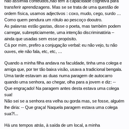
não assimila conteúdos,não tem a capacidade cognitiva para
transferir aprendizagens. Mas se se trata de uma questão de
ordem física, usamos adjectivos : coxo, mudo, cego, surdo …
Como quem pendura um rótulo ao pescoço dooutro.
As palavras estão gastas, disse o poeta, mas também podem
carregar, subrepticiamente, uma intenção discriminatória –
ainda que usadas sem esse propósito.
Cá por mim, prefiro a conjugação verbal: eu não vejo, tu não
ouves, ele não fala, etc, etc, …
Quando a minha filha andava na faculdade, tinha uma colega e
amiga que, por ter tão baixa visão, usava a tradicional bengala.
Uma tarde estavam as duas numa paragem de autocarro
quando uma senhora, ao chegar, olha para a jovem e diz: --
Que engraçado! Na paragem antes desta estava uma colega
sua!
Não sei se a senhora era velha ou gorda mas, se fosse, alguém
lhe diria: -- Que graça! Naquela paragem estava uma colega
sua?!...
Há uns tempos atrás, à saída de um local, a minha