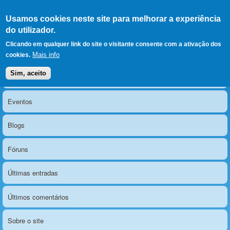
Ir para as secções
(Alt+1)
Ir para o conteúdo
Iniciar sessão
Usamos cookies neste site para melhorar a experiência
LERPARAVER
, ir para a
do utilizador.
página principal
O portal da visão diferente
Clicando em qualquer link do site o visitante consente com a ativação dos
Mais info
cookies.
Sim, aceito
Notícias
Menu principal
Eventos
Blogs
Fóruns
Últimas entradas
Últimos comentários
Sobre o site